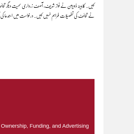
کیں۔ کابینہ ڈویژن نے نواز شریف، آصف زرداری سمیت دیگر تحائف کی
نے تحائف کی تفصیلات فراہم نہیں کیں۔ درخواست میں استدعا کی
|
Ownership, Funding, and Advertising