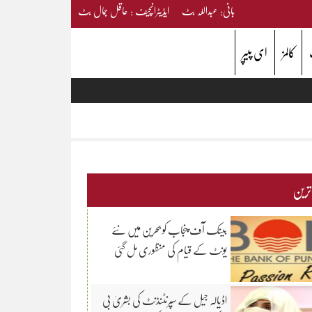
بانی: عبداللہ بٹ ایڈیٹرانچیف : عاقل جمال بٹ
کالمز
ای پیپر
 ترین
بینک آف پنجاب کو بحرین میں نئے
یونٹ کے قیام کی منظوری مل گئی
اڈیالہ جیل کے سپرنٹنڈنٹ کی بشریٰ بی