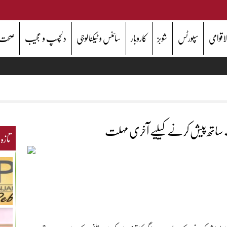
اقوامی
سپورٹس
شوبز
کاروبار
سائنس و ٹیکنالوجی
دلچسپ و عجیب
صحت
 کے ساتھ پیش کرنے کیلیے آخری مہلت
تازہ