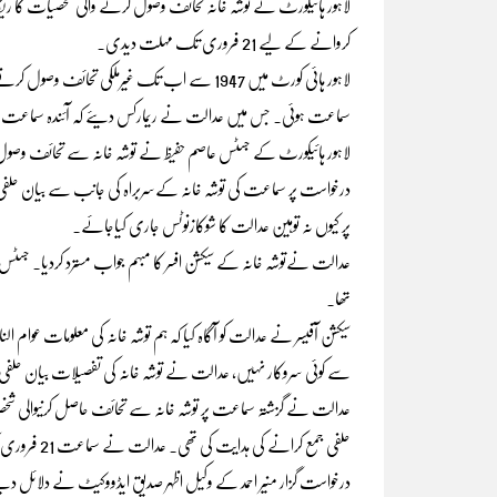
لاہور ہائیکورٹ نے توشہ خانہ تحائف وصول کرنے والی شخصیات کا ریک
کروانے کے لیے 21 فروری تک مہلت دیدی۔
لاہور ہائی کورٹ میں 1947 سے اب تک غیرملکی 
سماعت ہوئی۔ جس میں عدالت نے ریمارکس دیئے کہ آئندہ سماعت پر بیان
لاہور ہائیکورٹ کے جسٹس عاصم حفیظ نے توشہ خانہ سے تحائف وصول ک
درخواست پر سماعت کی توشہ خانہ کےسربراہ کی جانب سے بیان حلفی جمع
پر کیوں نہ توہین عدالت کا شوکازنوٹس جاری کیاجائے۔
عدالت نےتوشہ خانہ کے سیکشن افسر کا مبہم جواب مسترد کردیا۔ جسٹس 
تھا۔
سیکشن آفیسر نے عدالت کو آگاہ کیا کہ ہم توشہ خانہ کی معلومات 
سے کوئی سروکار نہیں، عدالت نے توشہ خانہ کی تفصیلات بیان حل
عدالت نے گزشتہ سماعت پر توشہ خانہ سے تحائف حاصل کرنیوالی شخص
حلفی جمع کرانے کی ہدایت کی تھی. عدالت نے سماعت 21 فروری تک ملتوی کردی۔
درخواست گزار منیر احمد کے وکیل اظہر صدیق ایڈووکیٹ نے دلائل دیت