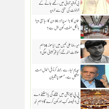
بی کو قید تنہائی میں رکھے جانے کے
الزامات کی سختی سے تردید
عمان کا بڑا سرپرائز: 14 دن کا سیاحتی ویزا
بالکل مفت، کون اہل ہے؟
میر رضا علی کیس میں نیا موڑ، 14 اہم
سوالات اٹھ گئے! کیا قبر کشائی ہوگی؟
سپریم لیڈر سے رابطہ کرنا فی الحال بہت
مشکل ہے، مسعود پزشکیان
پی پی اپوزیشن میں بیٹھے گی یا استعفے دے
گی؟ فیصلہ کب اور کون کرے گا؟ اہم خبر