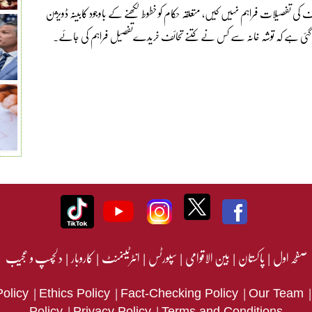
 تفصیلات فراہم نہیں کیں، متعلقہ حکام کو خطوط لکھنے کے باوجود کابینہ ڈویژن
 گئی ہے کہ توشہ خانہ سے کس نے کتنے تحائف خریدےتفصیل فراہم کی جائے۔
صفحہ اول
|
پاکستان
|
بین الاقوامی
|
سپورٹس
|
انٹرٹینمنٹ
|
کاروبار
|
دلچسپ و عجیب
|
|
|
Policy
Ethics Policy
Fact-Checking Policy
Our Team
|
|
Policy
Privacy Policy
Terms and Conditions