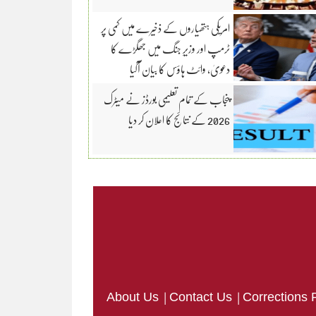
امریکی ہتھیاروں کے ذخیرے میں کمی پر
ٹرمپ اور وزیرِ جنگ میں جھگڑے کا
دعویٰ، وائٹ ہاؤس کا بیان آگیا
پنجاب کے تمام تعلیمی بورڈز نے میٹرک
2026 کے نتائج کا اعلان کر دیا
|
|
About Us
Contact Us
Corrections 