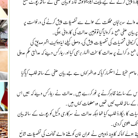
ارڈ پیش کرنے کے لیے چیف ایگزیکٹو توشہ خانہ کو بیان حلفی کے ساتھ رپورٹ جمع
تحائف وصول کرنے والے سربراہان مملکت کے حوالے سے تفصیلات پیش کرنے کی درخواست پر
 حلفی جمع نہ کروایا گیا تو توہین عدالت کی کاروائی ہوگی۔
رنیوالی شخصیات کی تفصیلات پیش کی، وصولی کیلئے ایڈووکیٹ اظہر صدیق کی
 نہ کرانے پر عدالت کا سخت اظہار برہمی کیا اور ریمارکس دیئے کہ عدالتی حکم عدولی
عاصم حفیظ نے استفسار کیا کہ وہ افسر کہاں ہے جسے بیان حلفی کےساتھ طلب کیاگیا
عوام الناس کےسامنے ظاہرکرنے پر غور کررہے ہیں۔عدالت نے ریمارکس دیئے کہ ہمیں اس
فی کےساتھ طلب کیں تھیں وہ معلومات کہاں ہیں۔
یات کا ریکارڈ طلب کیا تھا جبکہ عدالت نے سرکاری وکیل کو رپورٹ کے ساتھ بیان
ے ہوئے کہا کہ کابینہ ڈویژن نے عمران خان کو ملنے والے تحائف کی تفصیلات شائع