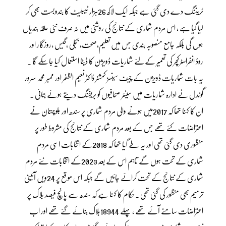
ٹریننگ دے دی گئی ہے جبکہ ایک لاکھ 26ہزار ٹیبلیٹ کا بندوبست بھی کر
لیا گیا ہے ، اس مردم شماری کے نتائج کی روشنی میں نہ صرف نئی حلقہ بندیاں
ہوں گی بلکہ جامع منصوبہ بندی جس میں تعلیم،صحت، بجلی ،گیس ،روزگار اور
روڈ انفراسٹرکچر کی تعمیر کےلئے شماریات ڈویژن کا ڈیٹا استعمال کیا جاسکے گا ۔
یہ بات شماریات ڈویژن کے چیف سینسز کمشنر ڈاکٹر نعیم الظفر اور ممبر محمد سرور
گوندل نے ادارہ شماریات میں سینئر صحافیوں کو بریفنگ دیتے ہوئے بتائی ۔
ان کا کہنا تھا کہ 2017میں ہونے والی مردم شماری پر سندھ اور بلوچستان نے
اعتراضات کئے تھے جس کے بعد مردم شماری کے نتائج کی مشروط طور پر
منظوری دی گئی تھی اور یہ طے گیا تھا کہ 2018کے انتخابات اسی مردم
شماری کے تحت ہوں گے تاہم اس کے بعد 2023کے انتخابات نئے مردم
شماری کے نتائج کے تحت کرائے جائیں گے جبکہ اس موقع پر 24ویں آئینی
ترمیم بھی منظور کی گئی تھی ۔حکام کا کہنا ہے کہ سندھ سے پانچ فیصد بلاک پر
اعتراضات سامنے آئے تھے ، پہلے 18944بلاک بنائے گئے تھے اور اب