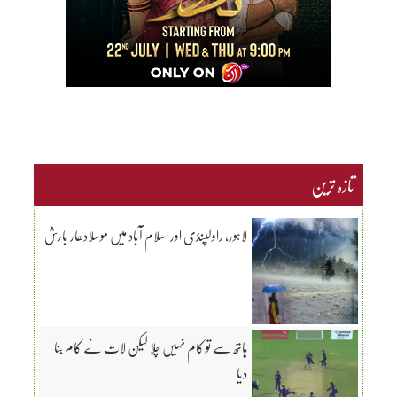
تازہ ترین
لاہور، راولپنڈی اور اسلام آباد میں موسلادھار بارش
ہاتھ سے تو کام نہیں چلا لیکن لات نے کام بنا
دیا