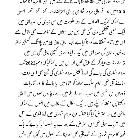
نئی مردم شماری میں 185509بلاک بنائے گئے ہیں۔ان کا مزید کہنا تھا کہ
2010میں ہونے والی مردم شماری پر بھی اعتراضات کئے گئے تھے ۔انہوں
نے کہا کہ تحریک انصاف کے دور حکومت میں علی زیدی کی سربراہی میں
ایک کمیٹی تشکیل دی گئی تھی جس میں صوبوں کے نمائندے بھی شامل تھے
اس میں تمام تحفظات کو سنا گیا ہے جبکہ سابق ڈپٹی چیئرمین پلاننگ کمیشن ڈاکٹر
جہانزیب خان کی سربراہی میں ایک ایڈوائزری کمیٹی بنائی گئی جس میں
15سفارشات تیار کر کے پیش کیں اور اس میں یہ کہا گیا کہ دسمبر2022تک
مردم شماری کی جائے گی اور ڈیجیٹل مردم شماری کی تجویز بھی اسی وقت
سامنے آئی تھی ، تمام سٹیک ہولڈز کو اعتماد میں لیا جائے گا اور شماریات
ڈویژن اس ضمن میں سب سے رابطے میں ہے ، چاروں صوبوں میں تربیتی
ورکشاپس منعقد کر چکے ہیں ۔ ایک سوال کے جواب میں انہوں نے کہا کہ
ماضی میں یہ اعتراض کیا گیا تھا کہ فوج مردم شماری میں ڈیٹا انٹری کے عمل
میں شریک ہوئی تھی اس اعتراض کے بعد اب یہ فیصلہ کیا گیا ہے کہ پاک
فوج کا مردم شماری کے تصدیقی عمل اورڈیٹا کے حصول میں کوئی عمل دخل