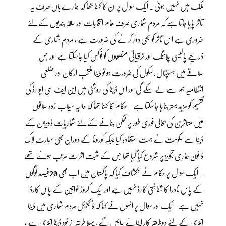
ملک میں نہیں ہوئی ۔ ایک سوال پر ان کا کہنا تھا کہ ہمارے ہاں صرف یہ
تاثر پایا جاتا ہے کہ مردم شماری صرف عام انتخابات اور حلقہ بندیوں کےلئے
ضروری ہے اس تاثر کو بھی دور کرنے کی ضرورت ہے ، مردم شماری کے
ذریعے پالیسی پلاننگ اور ترقیاتی منصوبوں کو فوکس کیا جاسکتا ہے اور جس
علاقے میں ہسپتال ،سکول کی ضرورت ہو تو ڈیٹا منتخب ارکان اور ضلعی
انتظامیہ ہم سے لے سکے گی اور اس ڈیٹا کی روشنی میں این ایف سی ایوارڈ کی
تقسیم کو مزید بہتر بنایا جاسکتا ہے ۔ حکام کا کہنا تھا کہ حالیہ سیلاب زدہ علاقوں
میں متاثرین کی بحالی فوری طور پر ممکن بنانے کےلئے شماریات ڈویژن کے
ڈیٹا سے حکومت نے بہت استفادہ کیا جبکہ کورونا کے دوران بھی سمارٹ لاک
ڈائون ہماری تجویز پر شروع کیا گیا تھا جس کے مثبت اثرات مرتب ہوئے تھے
۔ ایک سوال پر حکام نے انکشاف کیا کہ پاکستان میں اب بھی 20فیصد لوگوں
کے پاس نادرا کا شناختی کارڈ نہیں ہے اور ایک کروڑ خواتین کے پاس کارڈ
نہیں ہے ۔ایک اور سوال پر انہوں نے کہا کہ ڈیجیٹل مردم شماری میں ڈیٹا
انٹری کےلئے دوطریقہ کار اپنائے جائیں گے ، پہلا طریقہ از خود ڈیٹا انٹری ہے ،