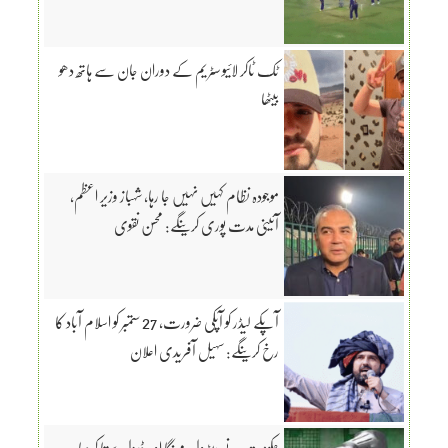
ٹک ٹاکر لائیو سٹریم کے دوران جان سے ہاتھ دھو
بیٹھا
موجودہ نظام کہیں نہیں جا رہا، شہباز وزیر اعظم،
آئینی مدت پوری کرینگے: محسن نقوی
آپکے لیڈر کو آپکی ضرورت، 27 ستمبر کو اسلام آباد کا
رخ کرینگے: سہیل آفریدی اعلان
حکومت نے پیٹرول مہنگا او ر ڈیزل سستا کردیا