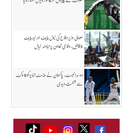
صومالی وزیرِ دفاع کی نیول چیف اور ایئر چیف
ملاقاتیں، دفاعی تعاون پر تبادلۂ خیال
دوسرا ٹیسٹ: پاکستان نے ویسٹ انڈیز کو 8 وکٹ
سے شکست دیدی