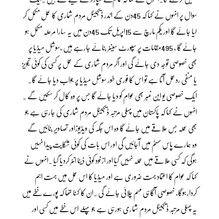
سوال پر انہوں نے کہا کہ 45دن کے اندر ڈیجیٹل مردم شماری کا عمل مکمل کر
لیا جائے گا اور یکم مارچ سے 15اپریل تک 45دن میں یہ سارا مرحلہ مکمل ہو
جائے گا ، 495مقامات پر سپورٹ سینٹر بنائے جارہے ہیں ،سوشل میڈیا پر
بھی خصوصی توجہ دی جائے گی اور اگر مردم شماری کے عمل پر کسی کی کوئی تجویز
یا منفی ردعمل آتا ہے تو اس کا فوری طور سوشل میڈیا پر جواب دیا جائے گا۔
ایک خصوصی یو این نمبر بھی عوام کو دیا جائے گا جس پر وہ کال کر سکیں گے ۔
انہوں نے کہا کہ پاکستان میں پہلی مرتبہ ڈیجیٹؒل مردم شماری کی جارہی ہے جو
بھی عملہ جس علاقے میں جائے گا وہ اس جگہ کی ویڈیوزاور تصاویر بنائیں گے
وہ ہمارے پاس سسٹم میں آجائیں گی اور اس بات کی کوئی شکایت پیدا نہیں
ہوگی کہ کسی علاقے میں عملہ نہیں گیا اور ازخود کوئی ڈیٹا انٹر کردیا گیا ۔انہوں نے
کہا کہ عوام کا اعتماد بہت ضروری ہے اور میڈیا کا اس عمل میں بہت اہم
کردارہوگا، خصوصی آگاہی مہم چلائی جائے گی ۔ان کا کہنا تھا کہ پورے خطے میں
یہ پہلی مرتبہ ڈیجیٹل مردم شماری ہورہی ہے جو پہلے اس خطے میں کسی اور