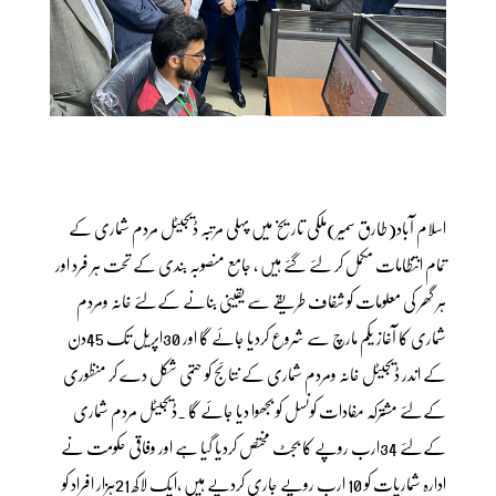
اسلام آباد(طارق سمیر)ملکی تاریخ میں پہلی مرتبہ ڈیجیٹل مردم شماری کے
تمام انتظامات مکمل کر لئے گئے ہیں ، جامع منصوبہ بندی کے تحت ہر فرد اور
ہر گھر کی معلومات کو شفاف طریقے سے یقینی بنانے کےلئے خانہ ومردم
شماری کا آغاز یکم مارچ سے شروع کردیا جائے گا اور 30اپریل تک 45دن
کے اندر ڈیجیٹل خانہ ومردم شماری کے نتائج کو حتمی شکل دے کر منظوری
کےلئے مشترکہ مفادات کونسل کو بجھوا دیا جائے گا ۔ڈیجیٹل مردم شماری
کےلئے 34ارب روپے کا بجٹ مختص کردیا گیا ہے اور وفاقی حکومت نے
ادارہ شماریات کو 10 ارب روپے جاری کردیے ہیں ،ایک لاکھ 21ہزار افراد کو