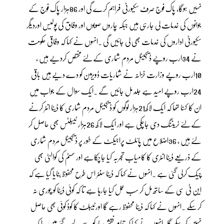
نہیں ہوگا، پاک فوج صرف سکیورٹی فراہم کرے گی اور 86ہزار پاک فوج کے
جوانوں کی خدمات لی جارہی ہیں جبکہ چاروں صوبوں اور وفاق کی پولیس اوردیگر
سکیورٹی اداروں کی خدمات بھی لی جائیں گی ۔انہوں نے کہا کہ وفاقی حکومت
نے 34ارب روپے ڈیجیٹل مردم شماری کےلئے مختص کردیے ہیں ،
10ارب روپے وزارت خزانہ نے شماریات ڈویژن کو دے دیے ہیں باقی
24ارب روپے امید ہے جلد مل جائیں گے ۔ایک سوال کے جواب میں
ان کا کہنا تھا کہ ایک لاکھ21ہزار لوگوں کو ڈیجیٹل مردم شماری کا ڈیٹا انٹر کرنے
کےلئے ٹریننگ دی جاچکی ہے اور ایک لاکھ 26ہزار ٹیبلٹس بھی حاصل کر
لئے ہیں ، 36اضلاع میں پائلٹ پراجیکٹ کے طور پر ڈیجیٹل مردم شماری
کے ذریعے ڈیٹا انٹری کا کامیاب تجربہ کیا جاچکاہے اور سسٹم کی کوالٹی بھی
چیک کرلی گئی ہے ۔انہوں نے کہا کہ ڈیٹا سنٹر اس طرح محفوظ بنایا گیا ہے کہ
این ٹی سی کے ساتھ مل کر سب عمل کیا جارہا ہے تا کہ کوئی ڈیٹا کو چوری نہ
کرسکے ۔انہوں نے کہا کہ ڈیٹا محفوظ رہے گا اورٹیبلٹ کا کوڈ کوئی بھی حاصل
نہیں کرسکے گا۔انہوں نے کہا کہ تمام نقشے سپارکو سے لیے گئے ہیں ۔ایک