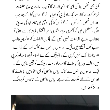
کوئی بھی شخص اپنا آئی ڈی کارڈ نمبر ڈالے گا تو ویب سائٹ پر اپنی معلومات
فراہم کردے گا اسے ایک او ٹی پی کو ڈدیا جائے گا اور اس کوڈ کے بعد جب
عملہ اس شخص کے گھر جائے گا تو اس کوڈ کی روشنی میں تمام ڈیٹا کی تصدیق
ہوگی ، مستقبل میں اگر آٹھویں مردم شماری اسی ڈیجیٹل طریقہ کار سے ہوئی تو
34ارب روپے اخراجات نہیں آئیں گے بلکہ یہ اخراجات کم ہو کر 4یا 5ارب
روپے تک آسکتے ہیں۔ایک اور سوال پر انہوں نے کہا کہ نادرا کے ڈیٹا سے
ہم اپنا ڈیٹا لنک نہیں کریں گے ، مانیٹرنگ کےلئے اسلام آباد، لاہور اور کراچی
میں سافٹ ویئر تیار کیا جائے گا اور براہ راست مانیٹرنگ کو یقینی بنائیں گے ۔
ایک اور سوال پر انہوں نے کہا کہ سیاسی جماعتوں کو بھی اعتماد میں لیا جائے گا
اور اس کےلئے حکومت کے ذریعے سیاسی جماعتوں کے نمائندوں کو بریفنگ
دینے کو تیار ہیں ۔