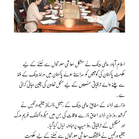
اسلام آباد: عالمی بینک نے مشکل معاشی صورتحال سے نمٹنے کے لیے
حکومت پاکستان کی کوششوں کو سراہتے ہوئے پاکستان میں ورلڈ بینک کے فنڈ
سے چلنے والے ترقیاتی منصوبوں کے لیے مکمل تعاون کی یقین دہانی کرائی
ہے۔
وزارت خزانہ کے مطابق عالمی بینک کے ریجنل ڈائریکٹر میتھیو ورگیس نے
گزشتہ روز وزیر خزانہ اسحاق ڈار سے ملاقات کی جس میں میکرو اکنامک فریم ورک
اور مستقبل کے ترقیاتی روڈ میپ پر تبادلہ خیال کیا گیا۔
میتھیو ورگیس نے چیلنجنگ معاشی صورتحال سے نمٹنے کے لیے حکومت