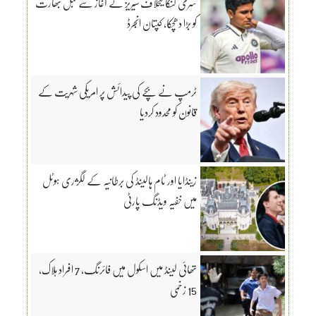
سری لنکا کیخلاف سیریز کے آغاز سے قبل بھارت
کو بڑا دھچکا، کپتان انجرڈ
ٹرمپ نے بچے کی پیدائش پر امریکی شہریت کے
قانون کو محدود کردیا
زینڈایا اور ٹام ہالینڈ کی برطانیہ کے لگژری ہوٹل
میں خفیہ ویڈنگ پارٹی
تھائی لینڈ میں اسکول میں فائرنگ، 7 افراد ہلاک،
15 زخمی