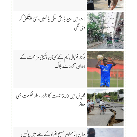
لاہور میں مزید بارش ہوگی یا نہیں، نئی پیشگوئی کر
دی گئی
یوگنڈا فٹبال ٹیم کے کپتان ڈکیتی مزاحمت کے
دوران تشدد سے ہلاک
فلپائن میں 5.8 شدت کا زلزلہ، دارالحکومت بھی
متاثر
بولان؛ نامعلوم مسلح افراد کے حملے میں پولیس