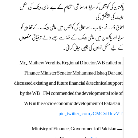
پاکستان کی کوششوں کو سراہا اور معاشی استحکام کے لیے عالمی بینک کی مکمل
حمایت کی پیشکش کی۔
اسحاق ڈار نے سیلاب سے بحالی کی کوششوں میں عالمی بینک کے تعاون کو
سراہا اور پاکستان میں عالمی بینک کے فنڈ سے چلنے والے ترقیاتی منصوبوں
کے لیے مکمل تعاون کی یقین دہانی کرائی۔
Mr. Mathew Verghis, Regional Director,WB called on
Finance Minister Senator Mohammad Ishaq Dar and
discussed existing and future financial & technical support
by the WB. FM commended the developmental role of
WB in the socio economic development of Pakistan.
pic.twitter.com/CMCvtDevVT
— Ministry of Finance, Government of Pakistan