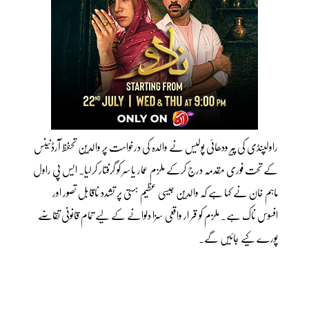
راولپنڈی کی پیر ودھائی پولیس نے والدہ کی درخواست پر والدین تحفظ آرڈنینس
کے تحت فوری مقدمہ درج کرکے ملزم عمار یاسر کو گرفتار کرلیا۔ ایس پی راول
ماہم خان نے کہا ہے کہ والدین جیسی عظیم ہستی پر تشدد ناقابل تصور اور
افسوس ناک ہے۔ ملزم کو قر ار واقعی سزا دلوانے کے لیے تمام قانونی تقاضے
پورے کیے جائیں گے۔