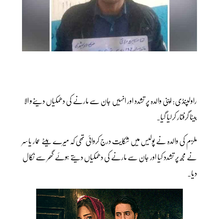
راولپنڈی: اپنی والدہ پر تشدد اور انہیں جان سے مارنے کی دھمکیاں دینےو الا
بیٹا گرفتار کرلیا گیا۔
ملزم کی والدہ نے پولیس میں شکایت درج کروائی تھی کہ میرے بیٹے عمار یاسر
نے مجھ پر تشدد کیا اور جان سے مارنے کی دھمکیاں دیتے ہوئے گھر سے نکال
دیا۔