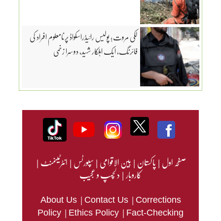
لکی مروت؛ پولیس رائیڈراسکواڈ پرنامعلوم افراد کی
فائرنگ، ایک اہلکار شہید، دوسرا زخمی
صفحہ اول
|
پاکستان
|
بین الاقوامی
|
سپورٹس
|
انٹرٹینمنٹ
|
کاروبار
|
دلچسپ و عجیب
|
|
About Us
Contact Us
Corrections
|
|
Policy
Ethics Policy
Fact-Checking