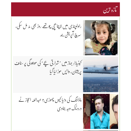
تازہ ترین
راولپنڈی میں لاپتا بچی چوتھے روز بھی نہ مل سکی،
سرچ آپریشن بند
کینیڈا: جہاز میں ’شرارتی بچے‘ کی موجودگی پر سٹاف
پریشان، واپس موڑ لیا گیا
ماڈلنگ کی دنیا کیوں چھوڑی؟ عبداللہ اعجاز نے
دردناک وجہ بتادی