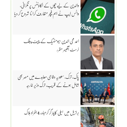
والدین کے لیے بچوں کے اکاؤنٹس پر نگرانی،
واٹس ایپ نے اہم فیچر متعارف کرا نا شروع کر دیا
احمد محی الدین ہیومنٹیک کے چیف پبلک
ٹرسٹ آفیسر مقرر
پاک، ترک، سعودیہ دفاعی معاہدے میں مصر بھی
شامل ہونے کے قریب، ترک وزیر خارجہ
برازیل میں ہیلی کاپٹر گر کر تباہ، 4 افراد ہلاک