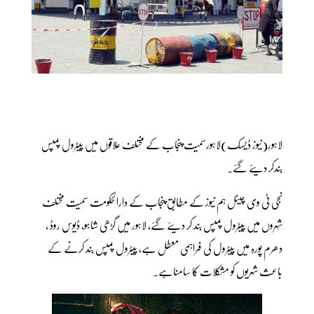
لاہور(نیوز ڈیسک)لاہورسمیت پنجاب کے مختلف علاقوں میں پیٹرول پمپس
بندکر دیئے گئے۔
نجی ٹی وی چینل ہم نیوز کے مطابق پنجاب کے دارالحکومت سمیت مختلف
شہروں میں پیٹرول پمپس بند کر دیئے گئے، لاہور میں گڑھی شاہو، ڈیوس روڈ ،
دھرم پورہ میں پیٹرول کی فراہمی معطل ہے، پیٹرول پمپس بند کرنے کے
باعث شہریوں کو مشکلات کا سامناہے۔