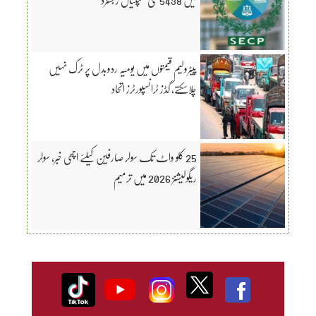
پیٹرولیم قیمتوں میں یومیہ ردوبدل پر ٹرک نہیں
چلاسکتے، گڈز ٹرانسپورٹرز اتحاد
25 کلو واٹ تک سولر صارفین کیلئے اچھی خبر، سولر
ریگولیشنز 2026 میں ترمیم