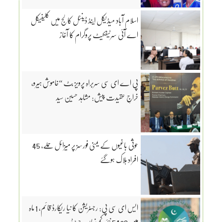
اسلام آباد میڈیکل اینڈ ڈینٹل کالج میں کلینیکل
اے آئی سرٹیفکیٹ پروگرام کا آغاز
پی اے ای سی سربراہ پرویز بٹ “خاموش ہیرو،
خراجِ عقیدت پیش: مشاہد حسین سید
حوثی باغیوں کے یمنی فورسز پر میزائل حملے، 45
افراد ہلاک ہوگئے
ایس ای سی پی: رجسٹریشن کا نیا ریکارڈ قائم، 1 ماہ
میں 5438 نئی کمپنیاں رجسٹرڈ