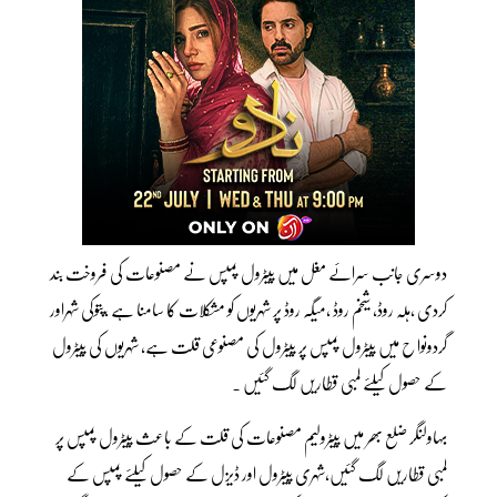
دوسری جانب سرائے مغل میں پیٹرول پمپس نے مصنوعات کی فروخت بند
کردی ،ہلہ روڈ، شیخم روڈ ،میگہ روڈ پر شہریوں کو مشکلات کا سامنا ہے ،پتوکی شہراور
گردونوا ح میں پیٹرول پمپس پر پیٹرول کی مصنوعی قلت ہے، شہریوں کی پیٹرول
کے حصول کیلئے لمبی قطاریں لگ گئیں ۔
بہاولنگر ضلع بھر میں پیٹرولیم مصنوعات کی قلت کے باعث پیٹرول پمپس پر
لمبی قطاریں لگ گئیں،شہری پیٹرول اور ڈیزل کے حصول کیلئے پمپس کے