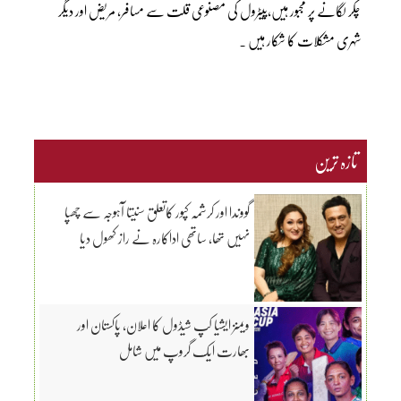
چکر لگانے پر مجبور ہیں،پیٹرول کی مصنوعی قلت سے مسافر، مریض اور دیگر
شہری مشکلات کا شکار ہیں ۔
تازہ ترین
گووندا اور کرشمہ کپور کاتعلق سنیتا آہوجہ سے چھپا
نہیں تھا، ساتھی اداکارہ نے راز کھول دیا
ویمنز ایشیا کپ شیڈول کا اعلان، پاکستان اور
بھارت ایک گروپ میں شامل