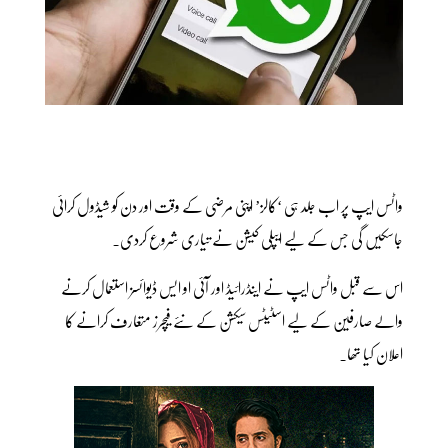
واٹس ایپ پر اب جلد ہی ‘کالز’ اپنی مرضی کے وقت اور دن کو شیڈول کرائی
جاسکیں گی جس کے لیے ایپلی کیشن نے تیاری شروع کردی۔
اس سے قبل واٹس ایپ نے اینڈرائیڈ اور آئی او ایس ڈیوائسز استعمال کرنے
والے صارفین کے لیے اسٹیٹس سیکشن کے نئے فیچرز متعارف کرانے کا
اعلان کیا تھا۔