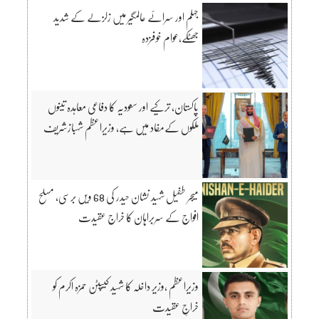
جہلم اور سرائے عالمگیر میں زلزلے کے شدید
جھٹکے،عوام خوفزدہ
پاکستان، ترکیے اور سعودیہ کا دفاعی معاہدہ تینوں
ملکوں کےمفاد میں ہے، وزیراعظم شہبازشریف
میجر طفیل شہید نشان حیدر کی 68 ویں برسی، مسلح
افواج کے سربراہان کا خراج عقیدت
وزیراعظم ،وزیر داخلہ کا شہید کیپٹن حمزہ اکرم کو
خراجِ عقیدت