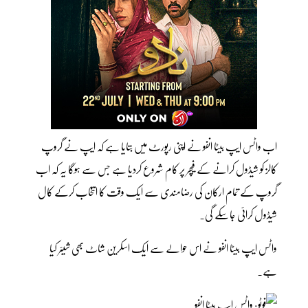
اب واٹس ایپ بیٹا انفو نے اپنی رپورٹ میں بتایا ہے کہ ایپ نے گروپ
کالز کو شیڈول کرانے کے فیچر پر کام شروع کردیا ہے جس سے ہوگا یہ کہ اب
گروپ کے تمام ارکان کی رضامندی سے ایک وقت کا انتخاب کرکے کال
شیڈول کرائی جاسکے گی۔
واٹس ایپ بیٹا انفو نے اس حوالے سے ایک اسکرین شاٹ بھی شیئر کیا
ہے۔