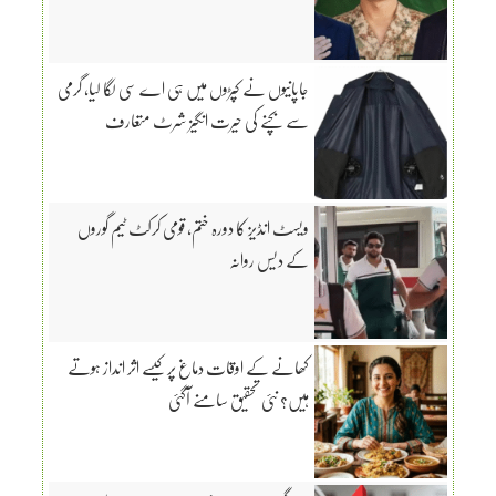
جاپانیوں نے کپڑوں میں ہی اے سی لگا لیا، گرمی
سے بچنے کی حیرت انگیز شرٹ متعارف
ویسٹ انڈیز کا دورہ ختم، قومی کرکٹ ٹیم گوروں
کے دیس روانہ
کھانے کے اوقات دماغ پر کیسے اثر انداز ہوتے
ہیں؟ نئی تحقیق سامنے آگئی