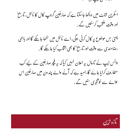
اسکرین شاٹ میں دیکھا جاسکتا ہے کہ صارفین گروپ کال کا ٹائٹل، تاریخ
اور وقت منتخب کرسکیں گے۔
یعنی جس موضوع پر کال کرنی ہوگی، اسے ٹائٹل میں لکھا جاسکے گا اور باہمی
رضامندی سے وقت اور تاریخ کا بھی انتخاب کیا جاسکے گا۔
واٹس ایپ نے تاحال یہ اعلان نہیں کیا کہ یہ فیچر صارفین کے لیے کب
متعارف کرایا جائے گا، امید ہے کہ آنے والے چند دن میں صارفین اس
حوالے سے خوشخبری سنیں گے۔
تازہ ترین