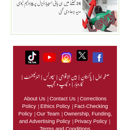
24 گھنٹے میں ہی ہائی اسپیڈ ڈیزل پر پیٹرولیم لیوی
مزید بڑھا دی گئی
صفحہ اول
|
پاکستان
|
بین الاقوامی
|
سپورٹس
|
انٹرٹینمنٹ
|
کاروبار
|
دلچسپ و عجیب
|
|
About Us
Contact Us
Corrections
|
|
Policy
Ethics Policy
Fact-Checking
|
|
Policy
Our Team
Ownership, Funding,
|
|
and Advertising Policy
Privacy Policy
Terms and Conditions