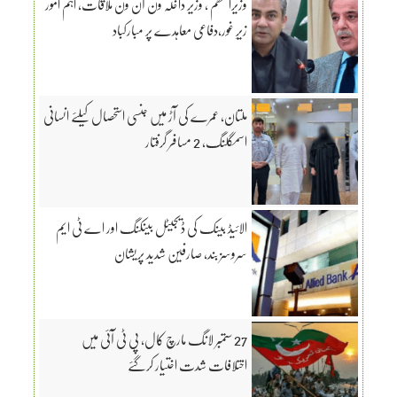
وزیراعظم ، وزیر داخلہ ون آن ون ملاقات، اہم امور
زیرِ غور،دفاعی معاہدے پر مبارکباد
ملتان، عمرے کی آڑ میں جنسی استحصال کیلئے انسانی
اسمگلنگ، 2 مسافر گرفتار
الائیڈ بینک کی ڈیجیٹل بینکنگ اور اے ٹی ایم
سروسز بند، صارفین شدید پریشان
27 ستمبر لانگ مارچ کال، پی ٹی آئی میں
اختلافات شدت اختیار کرگئے