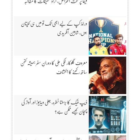
فیفا پر سخت اعتراض، آزاد تحقیقات کا مطالبہ
ورلڈ کپ کے لیے ابھی تک تو میں ہی کپتان
ہوں، شاہین آفریدی
معروف گلوکار لکی علی کا دورانِ سفر ہمیشہ کفن
ساتھ رکھنے کا انکشاف
ڈیپ فیک کا بڑھتا خطرہ، جعلی ویڈیوز اور آواز کی
پہچان کیسے ممکن ہے؟