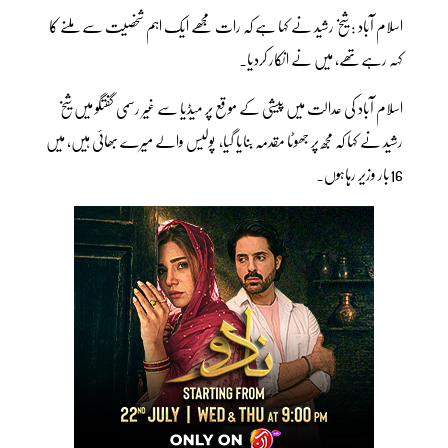
اسلام آباد : شیخ رشید نے کہا ہے کہ رات مجھے ایک اہم شخصیت سے ملنے کا
کہہ رہےتھے، میں نے انکار کردیا۔
اسلام آباد کی عدالت میں پیشی کے موقع پر میڈیا سے غیر رسمی گفتگو میں شیخ
رشید نے کہا کہ مجھ پر جھوٹا مقدمہ بنایا گیا، پولیس والے میرے بھائی ہیں، میں
16بار وزیر رہاہوں۔