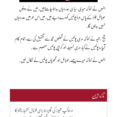
انہوں نے کہا کہ میری سیاسی ہمدردیاں بدلنا چاہتےہیں، میں نے دونوں
موبائل فونز کےپاس ورڈ پولیس کو دے دیے ہیں، میں اس عمر میں ہمدردیاں
نہیں بدلوں گا۔
شیخ رشید نے کہا کہ مری پولیس نے گھنٹوں مجھ سے تفتیش کی ہے، تمام کام
آبپارہ پولیس نےکیا، مری لسبیلہ اور کراچی پولیس معصوم ہے۔
انہوں نے کہا کہ میرے پیسے، موبائل اور گھڑیاں پولیس نے نکال لیں۔
تازہ ترین
ورلڈکپ شیئرز کی تجویز، 3 بڑی فٹبال کنفیڈریشنز کا