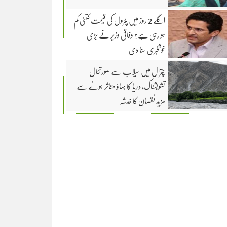
اگلے 2 روز میں پٹرول کی قیمت کتنی کم
ہو رہی ہے؟ وفاقی وزیر نے بڑی
خوشخبری سنا دی
چترال میں سیلاب سے صورتحال
تشویشناک، دریا کا بہاؤ متاثر ہونے سے
مزید نقصان کا خدشہ