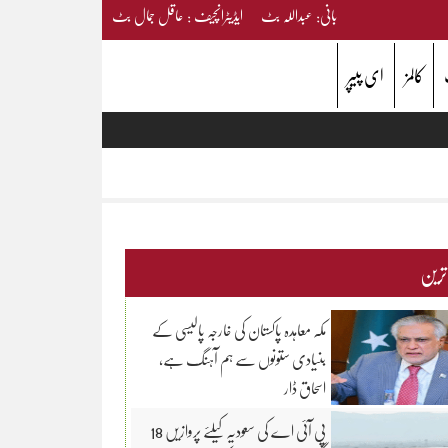
بانی: عبداللہ بٹ ایڈیٹرانچیف : عاقل جمال بٹ
کالمز
ای پیپر
 ترین
مکہ معاہدہ پاکستان کی خارجہ پالیسی کے
بنیادی ستونوں سے ہم آہنگ ہے،
اسحاق ڈار
پی آئی اے کی سعودیہ کیلئے پروازیں 18