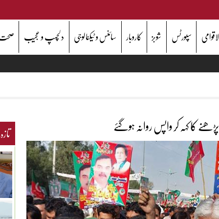
اقوامی
سپورٹس
شوبز
کاروبار
سائنس و ٹیکنالوجی
دلچسپ و عجیب
صحت
پڑھنے کا کہہ کر واپس روانہ ہوگئے
تازہ