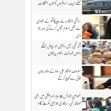
گھنٹے لیٹ، مسافروں کو شدید مشکلات
ساتھی اداکارہ نے دیپیکا ککڑ کے شادی
سے قبل اسلام قبول کرنے کی وجہ بتا
دی
آٹا، گھی، تیل، دالیں اور چاول مہنگے
داموں فروخت ،عوام پریشان
معروف اداکار علی رضا کے والد جہان
فانی سے کوچ کرگئے
خصوصی الاؤنس 10 ہزار اور پنشن میں بھی
اضافہ! کن سرکاری ملازمین کو ملے گا؟