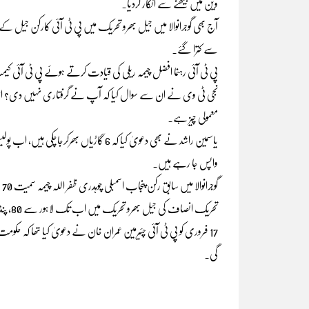
وین میں بیٹھنے سے انکار کردیا۔
آج بھی گوجرانوالا میں جیل بھرو تحریک میں پی ٹی آئی کارکن جیل کے سا
سے کترا گئے۔
پی ٹی آئی رہنما افضل چیمہ ریلی کی قیادت کرتے ہوئے پی ٹی آئی ک
نجی ٹی وی نے ان سے سوال کیا کہ آپ نے گرفتاری نہیں دی؟ اس پر
معمولی چیز ہے۔
یاسمین راشد نے بھی دعویٰ کیا کہ 6 گاڑیا
واپس جا رہے ہیں۔
گوجرانوالا میں سابق رکن پنجاب اسمبلی چوہدری ظفر اللہ چیمہ سمیت 70 سے زائد کارکنوں نے گرفتاری دی ہے۔
تحریک انصاف کی جیل بھرو تحریک میں اب تک لاہور سے 80، پنڈی سے 41، پشاور سے 0 اور ملتان سے بھی صفر گرفتاریاں ہوئیں۔
17 فروری کو پی ٹی آئی چئیرمین عمران خان نے دعویٰ کیا تھا کہ
گی۔