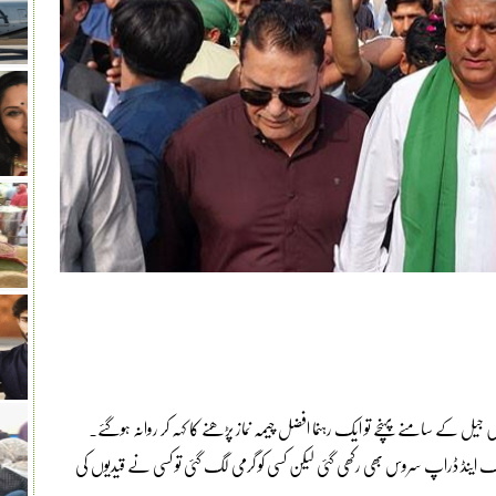
یل کے سامنے پہنچے تو ایک رہنما افضل چیمہ نماز پڑھنے کا کہہ کر روانہ ہوگئے۔
، پک اینڈ ڈراپ سروس بھی رکھی گئی لیکن کسی کو گرمی لگ گئی تو کسی نے قیدیوں کی