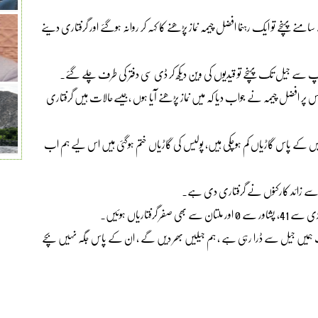
منے پہنچے تو ایک رہنما افضل چیمہ نماز پڑھنے کا کہہ کر روانہ ہوگئے اور گرفتاری دینے
یمپ سے جیل تک پہنچے تو قیدیوں کی وین دیکھ کر ڈی سی دفتر کی طرف چلے گئے۔
 افضل چیمہ نے جواب دیا کہ میں نماز پڑھنے آیا ہوں ،جیسےحالات ہیں گرفتاری
ں بھرکرجاچکی ہیں، اب پولیس کے پاس گاڑیاں کم ہوچکی ہیں، پولیس کی گاڑیاں ختم ہوگئی ہیں اس لیے ہم اب
 حکومت ہمیں جیل سے ڈرا رہی ہے ، ہم جیلیں بھر دیں گے ، ان کے پاس جگہ نہیں بچے