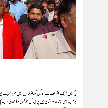
پاکستان تحریک انصاف کے کارکن گوجرانوالہ میں جیل بھرو تحریک میں ج
پولیس پنڈی، پشاور اور ملتان میں پی ٹی آئی کارکنوں کو ڈھونڈتی رہی