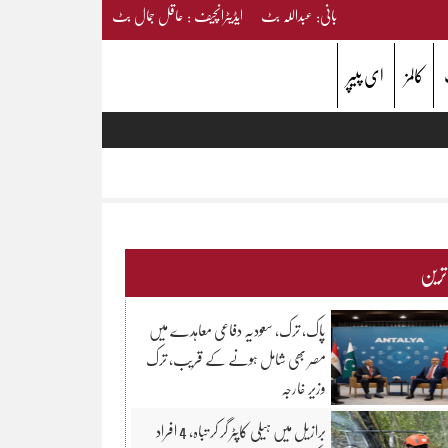
بانی: عبداللہ بٹ ایڈیٹرانچیف : عاقل جمال بٹ
کالمز
ای پیپر
 ترین
پاک، ترک، سعودیہ دفاعی معاہدے میں
مصر بھی شامل ہونے کے قریب، ترک
وزیر خارجہ
برازیل میں ہیلی کاپٹر گر کر تباہ، 4 افراد