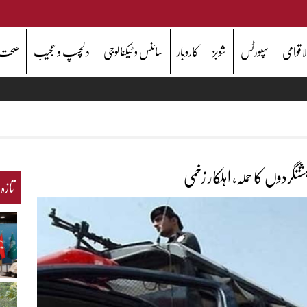
اقوامی
سپورٹس
شوبز
کاروبار
سائنس و ٹیکنالوجی
دلچسپ و عجیب
صحت
ردوں کا حملہ، اہلکار زخمی
تازہ