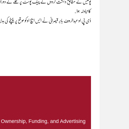
پولیس کے مطابق دہشت گردوں نے چیک پوسٹ پر حملے کے دوران چھ
کا تبادلہ ہوا۔
ڈی پی او عبدالروف بابر قیصرانی نے ایس ایچ او کو موقع پر پہنچے کی
|
Ownership, Funding, and Advertising