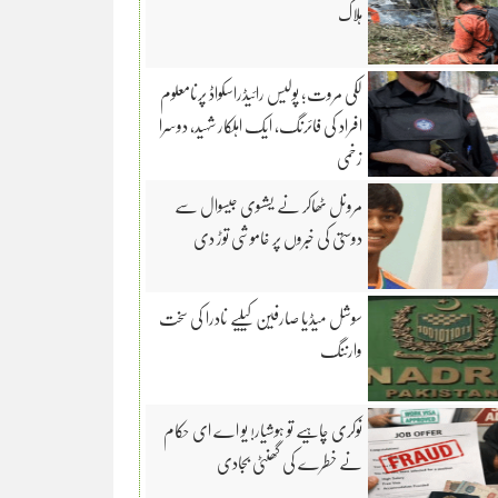
ہلاک
لکی مروت؛ پولیس رائیڈراسکواڈ پرنامعلوم
افراد کی فائرنگ، ایک اہلکار شہید، دوسرا
زخمی
مرونل ٹھاکر نے یشسوی جیسوال سے
دوستی کی خبروں پر خاموشی توڑ دی
سوشل میڈیا صارفین کیلیے نادرا کی سخت
وارننگ
نوکری چاہیے تو ہوشیار! یو اے ای حکام
نے خطرے کی گھنٹی بجادی