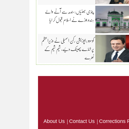
پنڈی بھٹیاں:سندھ سے آنے والے
ہندو جوڑے نے اسلام قبول کر لیا
کوسوو :اپوزیشن رکن اسمبلی نے وزیراعظم
پر انڈے پھینک دئیے، شیم شیم کے
نعرے
|
|
About Us
Contact Us
Corrections 