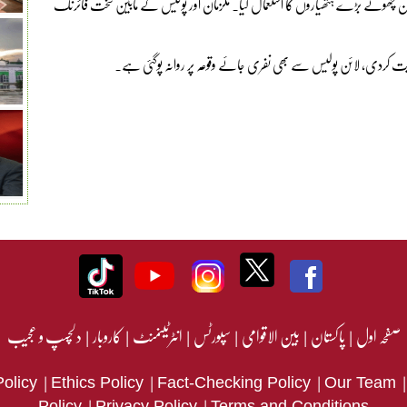
وٹے بڑے ہتھیاروں کا استعمال کیا۔ ملزمان اور پولیس کے مابین سخت فائرنگ
 ہدایت کردی، لائن پولیس سے بھی نفری جائے وقوعہ پر روانہ پوگئی ہے۔
صفحہ اول
|
پاکستان
|
بین الاقوامی
|
سپورٹس
|
انٹرٹینمنٹ
|
کاروبار
|
دلچسپ و عجیب
|
|
|
Policy
Ethics Policy
Fact-Checking Policy
Our Team
|
|
Policy
Privacy Policy
Terms and Conditions