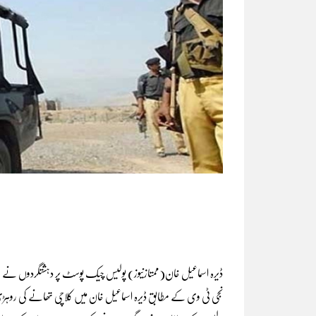
ڈیرہ اسماعیل خان(ممتازنیوز) پولیس چیک پوسٹ پر دہشتگردوں نے حمل
نجی ٹی وی کے مطابق ڈیرہ اسماعیل خان میں کلاچی تھانے کی روہڑی