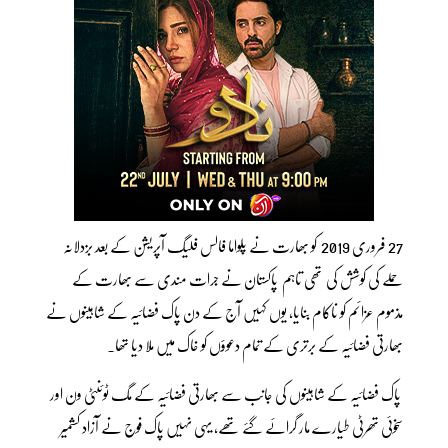
27 فروری 2019 کو بھارت نے پلواما فالس فلیگ آپریشن کے بعد بزدلانہ
حملے کی کوشش کی تھی تاہم پاکستان نے جرات مندی سے بھارت کے
مذموم عزائم کو ناکام بنایا، یوں کہیں آج کے دن پاک فضائیہ کے شاہینوں نے
بھارتی فضائیہ کے برتری کے تمام دعوؤں کو خاک میں ملا دیا تھا۔
پاک فضائیہ کے شاہینوں کی جانب سے بھارتی فضائیہ کے مگ ٹوئنٹی ون اور
سخوئی تھرٹی طیارے مار گرائے گئے تھے، یہی نہیں پاک فوج نے آزاد کشمیر