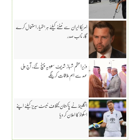
امریکا ایران سے نمٹنے کیلئے ہر ہتھیار استعمال کرے
گا، نائب صدر
وزیراعظم شہباز شریف سعودیہ پہنچ گئے، آج ولی
عہد سے اہم ملاقات کرینگے
انگلینڈ نے پاکستان کیخلاف ٹیسٹ سیریز کیلئے اپنے
اسکواڈ کا اعلان کر دیا