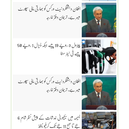
افغان دہشتگرد نیٹ ورکس کو بھارتی مالی سپورٹ
میسر ہے، ترجمان دفتر خارجہ
پیٹرول 3 روپے 19 پیسے جبکہ ڈیزل 1 روپے 50
پیسے فی لیٹر سستا
افغان دہشتگرد نیٹ ورکس کو بھارتی مالی سپورٹ
میسر ہے، ترجمان دفتر خارجہ
بسیمہ میں سیکیورٹی خدشات کے پیش نظر شام 6
بجے تا صبح 11 بجے تک کرفیو نافذ