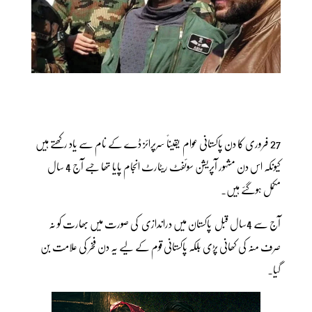
27 فروری کا دن پاکستانی عوام یقیناً سرپرائز ڈے کے نام سے یاد رکھتے ہیں
کیونکہ اس دن مشہور آپریشن سوئفٹ ریٹارٹ انجام پایا تھا جسے آج 4 سال
مکمل ہوگئے ہیں۔
آج سے 4سال قبل پاکستان میں دراندازی کی صورت میں بھارت کو نہ
صرف منہ کی کھانی پڑی بلکہ پاکستانی قوم کے لیے یہ دن فخر کی علامت بن
گیا۔