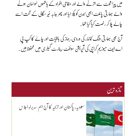
میں پیرا شوٹ سے اترنے والے اور مقامی افراد کے ہاتھوں لہو لہان ہونے
والے بھارتی پائلٹ ابھی نندن کو پکڑ لیا اور پھر جذبہ خیر سگالی کے تحت اسے
چائے پلا کر رخصت کیا گیا تھا۔
آج بھی بھارتی ونگ کمانڈر کی وردی، جہاز کی باقیات اور چائے کا کپ پی
اے ایف میوزیم کراچی کی آپریشن سوئفٹ ریٹارٹ گیلری میں محفوظ ہیں۔
تازہ ترین
سعودیہ، پاکستان اور ترکیہ کا آج اہم سربراہ اجلاس