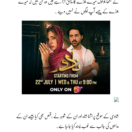
نے لکھا جو لوگ میرے جوڑے کا مذاق اڑا رہے ہیں وہ سن لیں کہ میرے
جوڑے کے پیسے آپ لوگوں نے نہیں دیئے ۔
شادی کے موقع پر اشنا شاہ اور ان کے شوہر نے رقص بھی کیا جیسے ان کے
مداحوں کی جانب سے خوب پسند کیا جارہا ہے۔