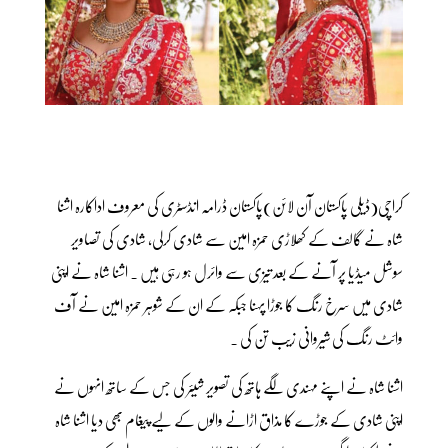
کراچی(ڈیلی پاکستان آن لائن)پاکستان ڈرامہ انڈسٹری کی معروف اداکارہ اشنا
شاہ نے گالف کے کھلاڑی حمزہ امین سے شادی کرلی، شادی کی تصاویر
سوشل میڈیا پر آنے کے بعد تیزی سے وائرل ہو رہی ہیں ۔ اشنا شاہ نے اپنی
شادی میں سرخ رنگ کا جوڑا پہنا جبکہ کے ان کے شوہر حمزہ امین نے آف
وائٹ رنگ کی شیروانی زیب تن کی ۔
اشنا شاہ نے اپنے مہندی لگے ہاتھ کی تصویر شیئر کی جس کے ساتھ انہوں نے
اپنی شادی کے جوڑے کا مذاق اڑانے والوں کے لیے پیغام بھی دیا اشنا شاہ