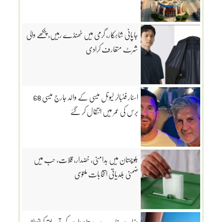
جاپانی شاہکار، گرمی میں ٹھنڈے رہیں، پنکھے والی
شرٹ متعارف کرادی
اسٹار فٹبالر لیونل میسی کے والد جارج میسی 68
برس کی عمر میں انتقال کر گئے
بلوچستان میں بدامنی، خضدار، قلات، حب میں
ضمنی بلدیاتی انتخابات ملتوی
وزارت خارجہ سے دستاویزات کی تصدیق کرانیوالا