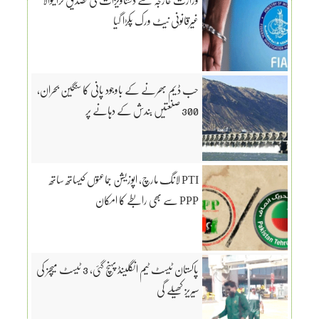
غیرقانونی نیٹ ورک پکڑا گیا
حب ڈیم بھرنے کے باوجود پانی کا سنگین بحران،
300 صنعتیں بندش کے دہانے پر
PTI لانگ مارچ، اپوزیشن جماعتوں کیساتھ ساتھ
PPP سے بھی رابطے کا امکان
پاکستان ٹیسٹ ٹیم انگلینڈ پہنچ گئی، 3 ٹیسٹ میچز کی
سیریز کھیلے گی