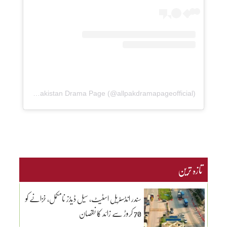
A post shared by All Pakistan Drama Page (@allpakdramapageofficial)
تازہ ترین
سندر انڈسٹریل اسٹیٹ، سیل ڈیڈز نامکمل، خزانے کو
70 کروڑ سے زائد کا نقصان