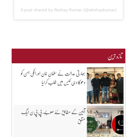
A post shared by Akshay Kumar (@akshaykumar)
تازہ ترین
بھارتی عدالت نے سلمان خان اور انکی بہن کو
دھوکا دہی کیس میں طلب کرلیا
آئین کے مطابق نئے صوبے، پی پی ن لیگ
متفق