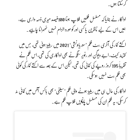
کرسکتا ہوں۔
اداکار نے بتایا کہ مسلسل فلمیں فلاپ ہونا 100فیصد میری ذمہ داری ہے،
ہمیں اس کے لیے ناظرین یا کسی اور کو مورد الزام نہیں ٹھہرانا چاہیے۔
اکشے کمار کی آخری ہٹ فلم ’سوریاونشی‘ 2021 میں ریلیز ہوئی تھی، جس میں
کترینہ کیف، اجے دیوگن اور رنویر سنگھ نے بھی اداکاری کی تھی، اس فلم نے
تقریباً 195 کروڑ روپے کی کمائی کی تھی، لیکن اس کے بعد سے اکشے کمار کی کوئی
بھی فلم ہٹ نہیں ہوسکی۔
اداکار کی حال ہی میں ریلیز ہونے والی فلم ’سیلفی‘ بھی باکس آفس میں کمائی نہ
کرسکی، یہ فلم ان کی مسلسل پانچویں فلاپ فلم ہے۔