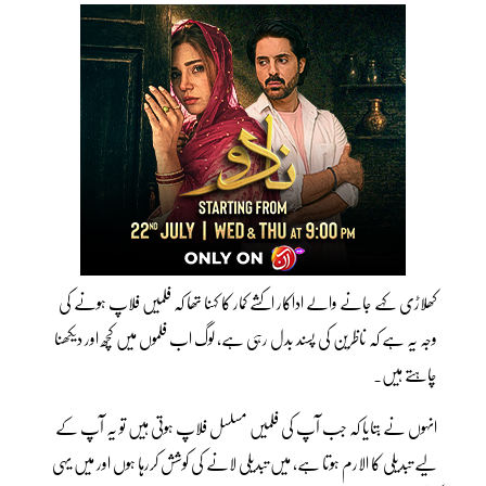
کھلاڑی کہے جانے والے اداکار اکشے کمار کا کہنا تھا کہ فلمیں فلاپ ہونے کی
وجہ یہ ہے کہ ناظرین کی پسند بدل رہی ہے، لوگ اب فلموں میں کچھ اور دیکھنا
چاہتے ہیں۔
انہوں نے بتایا کہ جب آپ کی فلمیں مسلسل فلاپ ہوتی ہیں تو یہ آپ کے
لیے تبدیلی کا الارم ہوتا ہے، میں تبدیلی لانے کی کوشش کررہا ہوں اور میں یہی