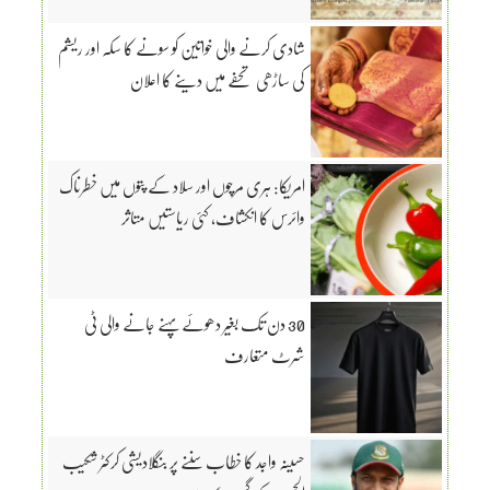
شادی کرنے والی خواتین کو سونے کا سکہ اور ریشم
کی ساڑھی تحفے میں دینے کا اعلان
امریکا: ہری مرچوں اور سلاد کے پتوں میں خطرناک
وائرس کا انکشاف، کئی ریاستیں متاثر
30 دن تک بغیر دھوئے پہنے جانے والی ٹی
شرٹ متعارف
حسینہ واجد کا خطاب سننے پر بنگلادیشی کرکٹر شکیب