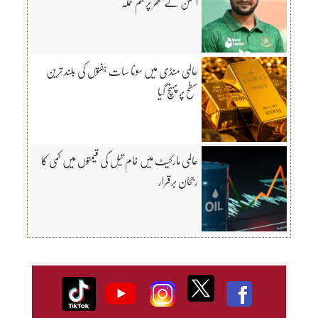
الحسن کے گھر پر بم حملہ
عالمی منڈی میں سونا سات ہفتوں کی بلند ترین
سطح پر پہنچ گیا
عالمی مارکیٹ میں خام تیل کی قیمتوں میں کمی کا
رجحان برقرار