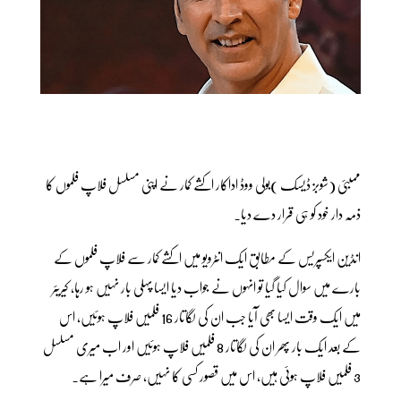
ممبئی (شوبز ڈیسک )بولی ووڈ اداکار اکشے کمار نے اپنی مسلسل فلاپ فلموں کا
ذمہ دار خود کو ہی قرار دے دیا۔
انڈین ایکسپریس کے مطابق ایک انٹرویو میں اکشے کمار سے فلاپ فلموں کے
بارے میں سوال کیا گیا تو انہوں نے جواب دیا ایسا پہلی بار نہیں ہو رہا، کیریئر
میں ایک وقت ایسا بھی آیا جب ان کی لگاتار 16 فلمیں فلاپ ہوئیں، اس
کے بعد ایک بار پھر ان کی لگاتار 8 فلمیں فلاپ ہوئیں اور اب میری مسلسل
3 فلمیں فلاپ ہوئی ہیں، اس میں قصور کسی کا نہیں، صرف میرا ہے۔