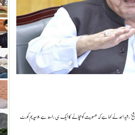
خ رشید احمد نے کہا ہے کہ جمہوریت کو بچانے کا ایک ہی راستہ ہے جو سپریم کورٹ