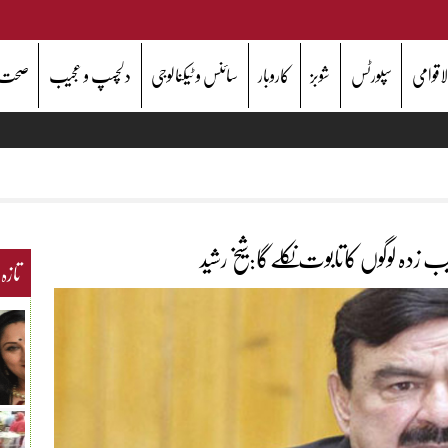
اقوامی
سپورٹس
شوبز
کاروبار
سائنس و ٹیکنالوجی
دلچسپ و عجیب
صحت
دہ لوگوں کاتابوت نکلےگا:شیخ رشید
تازہ