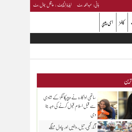
بانی: عبداللہ بٹ ایڈیٹرانچیف : عاقل جمال بٹ
کالمز
ای پیپر
 ترین
ساتھی اداکارہ نے دیپیکا ککڑ کے شادی
سے قبل اسلام قبول کرنے کی وجہ بتا
دی
آٹا، گھی، تیل، دالیں اور چاول مہنگے