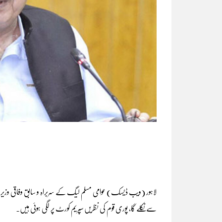
لاہور (ویب ڈیسک) عوامی مسلم لیگ کے سربراہ و سابق وفاقی وزیر شی
سے نکلے گا، پوری قوم کی نظریں سپریم کورٹ پر لگی ہوئی ہیں۔