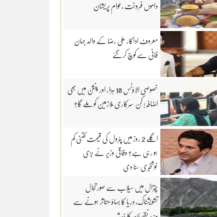
داموں فروخت ،عوام پریشان
معروف اداکار علی رضا کے والد جہان
فانی سے کوچ کرگئے
خصوصی الاؤنس 10 ہزار اور پنشن میں بھی
اضافہ! کن سرکاری ملازمین کو ملے گا؟
اگلے 2 روز میں پٹرول کی قیمت کتنی کم
ہو رہی ہے؟ وفاقی وزیر نے بڑی
خوشخبری سنا دی
چترال میں سیلاب سے صورتحال
تشویشناک، دریا کا بہاؤ متاثر ہونے سے
مزید نقصان کا خدشہ