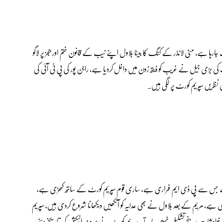
ارہا ہے، منی لانڈر کے کنگ کا بیٹا بلاول اپنے نیب کے قانون ختم اور ججز پر لاگو
ا ہے، آئی ایم ایف کی بڑی جیل نے غریب کو ڈیتھ زون میں داخل کردیا ہے، راجن پور کی پی ٹی آئی کی
ظریں سپریم کورٹ پر لگی ہیں۔
تہ ہے جس سے پی ڈی ایم فراری ہے، ساری قوم سپریم کورٹ کے ساتھ کھڑی ہے،
دی ہے، مریم کے بعد بلاول نے بھی عدلیہ کو آنکھیں دیکھانا شروع کردی ہیں، سپریم
ی خواہشات پر بنچ تشکیل نہیں پاتے، سپریم کورٹ نے صرف الیکشن کی تاریخ دینی