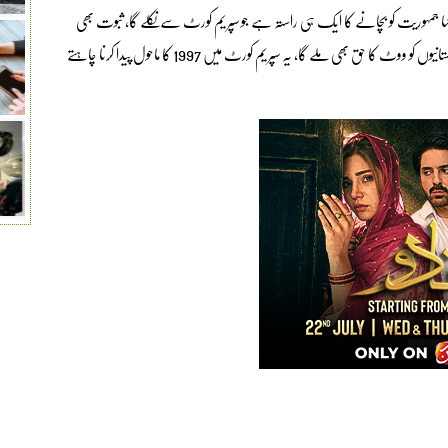
کہا جمہوریت کو بچانے کا ایک ہی راستہ ہے جو سپریم کورٹ سے نکلے گا، ثبوت بھی
نکلیں گے اور نیب زدہ لوگوں کے تابوت بھی نکلیں گے، اوورسیز پاکستانیوں کو ووٹ کا حق بھی ملے گا، یہ سپریم کورٹ میں 1997 کا ماحول پیدا کرنا چاہتے