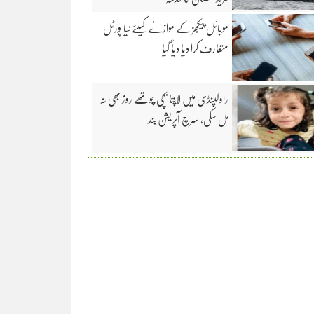
موبائل پیکجز کے موازنے کیلئے نیا پورٹل
متعارف کرا دیا دیا گیا
راولپنڈی میں لاپتا بچی چوتھے روز بھی نہ
مل سکی، سرچ آپریشن بند