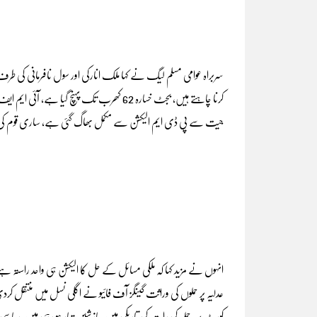
سربراہ عوامی مسلم لیگ نے کہا ملک انارکی اور سول نافرمانی کی طرف ج
کرنا چاہتے ہیں، بجٹ خسارہ 62 کھرب تک پہنچ گی
جیت سے پی ڈی ایم الیکشن سے مکمل بھاگ گئی ہے، ساری قوم کی ن
انہوں نے مزید کہا کہ ملکی مسائل کے حل کا الیکشن ہی واحد راس
عدلیہ پر حملوں کی وراثت گینگز آف فائیو نے اگلی نسل میں منتقل کر
کورٹ پر حملے کی رات کی تاریکی میں سازشیں تیار ہو رہی ہیں، سیاس