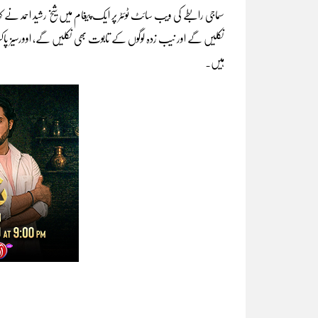
سماجی رابطے کی ویب سائٹ ٹوئٹر پر ایک پیغام میں شیخ رشید احمد نے 
ہیں۔