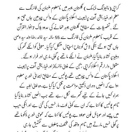
کراچی(مانیٹرنگ ڈیسک) گلستان جوہر میں نامعلوم ملزمان کی فائرنگ سے
معلم اور فیڈریشن آف پرائیویٹ اسکولز پاکستان کے وائس چیئرمین جاں بحق ہو
گئے ۔تفصیلات کے مطابق گلستان جوہر تھانے کی حدود بلاک 7 انوار القرآن
کے قریب نامعلوم ملزمان کی فائرنگ سے 55 سالہ سید خالد رضا ولد سید وصی
جاں بحق ہو گئے جنکی لاش کو جناح اسپتال منتقل کیا گیا۔متوفی کو انکے گھر کی
دہلیز پر نشانہ بنایا گیا،ملزمان نے انکے ماتھے پر گولی ماری اور فرار ہو گئے۔
مقتول دار ارقم اسکولز کراچی ریجن کے ڈپٹی ڈائریکٹر اور فیڈریشن آف پرائیویٹ
اسکولز پاکستان کے وائس چیئرمین تھے،پولیس کے مطابق ابتدائی طور پر معلوم
ہوا ہے کہ انھیں دوران ڈکیتی مزاحمت پر قتل کیا گیا ہے،وہ اپنی اہلیہ کے
ہمراہ کہیں جانے کے لئیے گھر سے نکل رہے تھے جب انھیں نشانہ بنایا گیا
تاہم پولیس کا کہنا ہے کہ ان سے کوئی لوٹ مار نہیں کی گئی ہے اور انکی جیب
میں پیسے اور موبائل فون موجود ہے،پولیس کا کہنا ہے کہ عمومی طور پر ڈاکو ماتھے
پر گولی نہیں مارتے ہیں تاہم واقعہ کی مختلف پہلوؤں سے تفتیش جاری