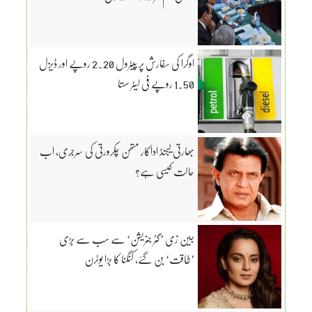
اوگرا کی سفارش پر پیٹرول 2.20 روپے اور ڈیزل
1.50 روپے فی لیٹر سستا
بھارتی لیجنڈ اداکار متھن چکرورتی کی سرجری، اب
حالت کیسی ہے؟
جین زی ’گٹر جنریشن‘ سے سب سے بڑی
’طاقت‘ بن گئے، کنگنا کا بڑا یوٹرن