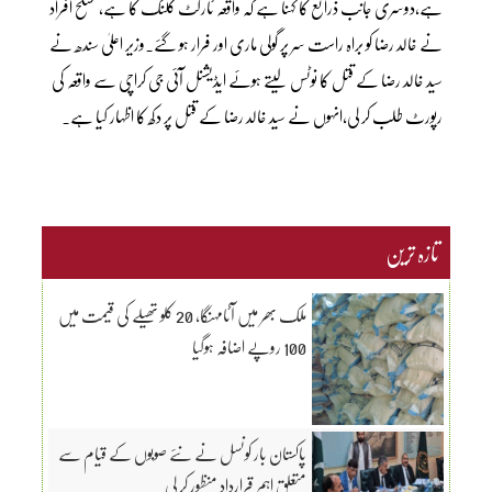
ہے،دوسری جانب ذرائع کا کہنا ہے کہ واقعہ ٹارگٹ کلنگ کا ہے،مسلح افراد
نے خالد رضا کو براہ راست سر پر گولی ماری اور فرار ہو گئے۔وزیر اعلیٰ سندھ نے
سید خالد رضا کے قتل کا نوٹس لیتے ہوئے ایڈیشنل آئی جی کراچی سے واقعہ کی
رپورٹ طلب کر لی،انہوں نے سید خالد رضا کے قتل پر دکھ کا اظہار کیا ہے۔
تازہ ترین
ملک بھر میں آٹامہنگا، 20 کلو تھیلے کی قیمت میں
100 روپے اضافہ ہوگیا
پاکستان بار کونسل نے نئے صوبوں کے قیام سے
متعلق اہم قرارداد منظور کر لی