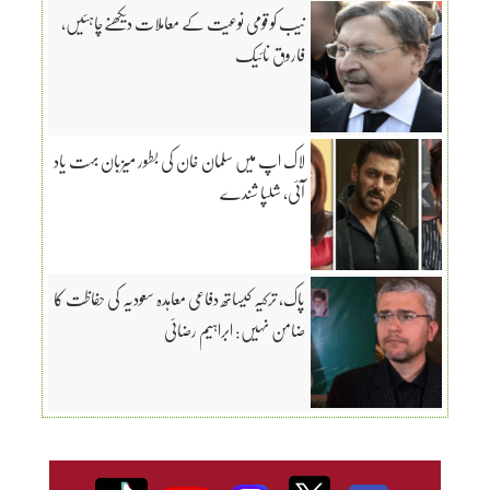
نیب کو قومی نوعیت کے معاملات دیکھنےچاہئیں،
فاروق نائیک
لاک اپ میں سلمان خان کی بطور میزبان بہت یاد
آئی، شلپا شندے
پاک، ترکیہ کیساتھ دفاعی معاہدہ سعودیہ کی حفاظت کا
ضامن نہیں: ابراہیم رضائی