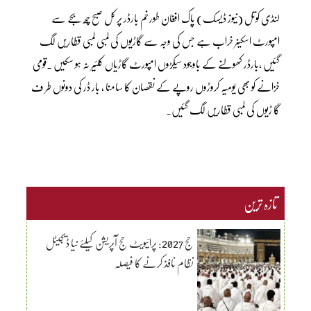
لنڈی کوتل (نیوز ڈیسک) پاک افغان طورخم بارڈر پر کل صبح چھ بجے سے
امپورٹ اسکینر خراب ہے جس کی وجہ سے گاڑیوں کی لمبی لمبی قطاریں لگ
گئیں ،بارڈر کھولنے کے باوجود سیکڑوں امپورٹ گاڑیاں کلئیر نہ ہو سکیں ۔قومی
خزانے کو بھی یومیہ کروڑوں روپے کے نقصان کا سامنا ، بار ڈر کی دونوں طر ف
گا ڑیوں کی لمبی قطاریں لگ گئیں۔
تازہ ترین
حج 2027: پرائیویٹ حج آپریشن کیلئے نیا ڈیجیٹل
نظام نافذ کرنے کا فیصلہ