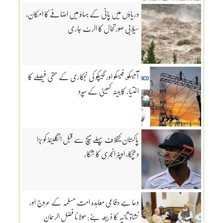
دریاؤں میں پانی کے بہاؤ میں اضافے کا امکان،
سیلابی صورتحال کا الرٹ جاری
آئیسکو، فیسکو اور گیپکو کی نجکاری کے حتمی فیصلے کا
اختیار کابینہ کمیٹی کے سپرد
پاکستان کیخلاف پہلے میچ سے قبل انگلینڈ کو بڑا
دھچکا، اوپنر انجری کا شکار
دعا ہے دفاعی معاہدہ امت مسلمہ کے عروج اور
نشاۃِ ثانیہ کا ذریعہ بنے: مولانا فضل الرحمان