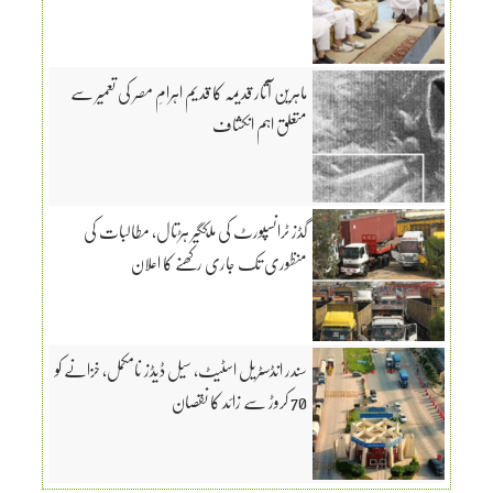
ماہرین آثار قدیمہ کا قدیم اہرامِ مصر کی تعمیر سے
متعلق اہم انکشاف
گڈز ٹرانسپورٹ کی ملکگیر ہڑتال، مطالبات کی
منظوری تک جاری رکھنے کا اعلان
سندر انڈسٹریل اسٹیٹ، سیل ڈیڈز نامکمل، خزانے کو
70 کروڑ سے زائد کا نقصان