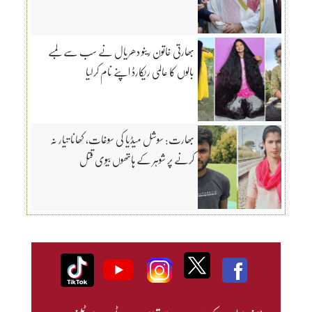
بھارتی خاتون رینو دھریال نے سب سے لمبے
بالوں کا عالمی ریکارڈ اپنے نام کرلیا
بھارت: سوشل میڈیا کی سوغات، کھانا تیار نہ
کرنے پر شوہر کے ہاتھوں بیوی قتل