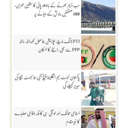
حب ڈیم بھرنے کے باوجود پانی کا سنگین بحران،
300 صنعتیں بندش کے دہانے پر
PTI لانگ مارچ، اپوزیشن جماعتوں کیساتھ ساتھ
PPP سے بھی رابطے کا امکان
پاکستان ٹیسٹ ٹیم انگلینڈ پہنچ گئی، 3 ٹیسٹ میچز کی
سیریز کھیلے گی
اسلامی ممالک اور او آئی سی کا مکہ دفاعی معاہدے
کا خیرمقدم