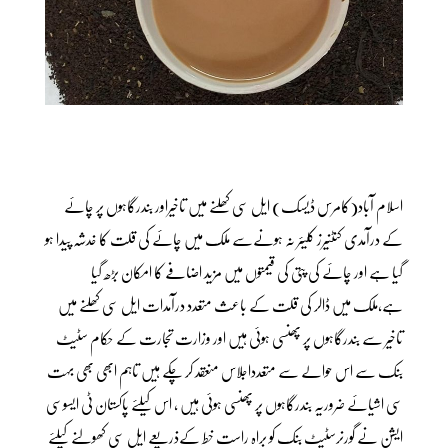
اسلام آباد(کامرس ڈیسک) ایل سی کھلنے میں تاخیراور بندرگاہوں پر چائے
کے درآمدی کنٹنیرز کلیئر نہ ہونےسے ملک میں چائے کی قلت کا خدشہ پیدا ہو
گیا ہے اور چائے کی پتی کی قیمتوں میں مزید اضافے کا امکان بڑھ گیا
ہے،ملک میں ڈالر کی قلت کے باعث متعدد درآمدات ایل سی کھلنے میں
تاخیر سے بندرگاہوں پر پھنسی ہوئی ہیں اور وزارت تجارت کے حکام سٹیٹ
بنک سے اس حوالے سے متعدداجلاس منعقد کر چکے ہیں تاہم ابھی بھی بہت
سی اشیائے ضروریہ بندرگاہوں پر پھنسی ہوئی ہیں ، اس کیلئے پاکستان ٹی ایسوسی
ایشن نے گورنرسٹیٹ بنک کو براہ راست خط کےذریعے ایل سی کھولنے کیلئے