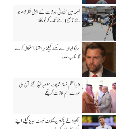
بسیمہ میں سیکیورٹی خدشات کے پیش نظر شام 6
بجے تا صبح 11 بجے تک کرفیو نافذ
امریکا ایران سے نمٹنے کیلئے ہر ہتھیار استعمال کرے
گا، نائب صدر
وزیراعظم شہباز شریف سعودیہ پہنچ گئے، آج ولی
عہد سے اہم ملاقات کرینگے
انگلینڈ نے پاکستان کیخلاف ٹیسٹ سیریز کیلئے اپنے
اسکواڈ کا اعلان کر دیا