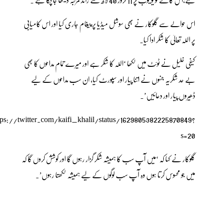
اس حوالے سے گلوکار نے بھی سوشل میڈیا پر پیغام جاری کیا اور اس کامیابی
پر اللہ تعالیٰ کا شکر ادا کیا۔
کیفی خلیل نے ٹوئٹ میں لکھا ‘اللہ کا شکر ہے اور میرے تمام مداحوں کا بھی
بے حد شکریہ جنہوں نے اتنا پیار اور سپورٹ کیا، ان سب مداحوں کے لیے
ڈھیروں پیار اور دعائیں’۔
tps://twitter.com/kaifi_khalil/status/1629805382225870849?
s=20
گلوکار نے کہا کہ ‘میں آپ سب کا ہمیشہ شکر گزار رہوں گا اور کوشش کروں گا کہ
میں جو محسوس کرتا ہوں وہ آپ سب لوگوں کے لیے ہمیشہ لکھتا رہوں’۔