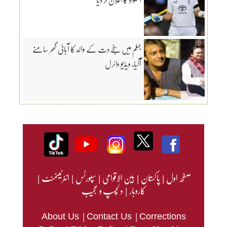
جہلم میں سنجے دت کے والد کا آبائی گھر سامنے
آگیا، ویڈیو وائرل
صفحہ اول
|
پاکستان
|
بین الاقوامی
|
سپورٹس
|
انٹرٹینمنٹ
|
کاروبار
|
دلچسپ و عجیب
|
|
About Us
Contact Us
Corrections