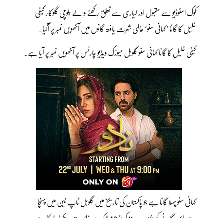
کوک اسٹوڈیو سے مقبول اور لیاری سے تعلق رکھنے والے بلوچی گلوکار کیفی
خلیل کا گانا ’کہانی سنو‘ عالمی شہرت یافتہ گانوں میں آٹھویں نمبر پر آگیا۔
کیفی خلیل کا گانا کہانی سنو گلوبل میوزک ویڈیو چارٹس پر آٹھویں نمبر پر آیا ہے۔
کہانی سنو پہلا گانا ہے جو پاکستان کی تاریخ میں گلوبل ٹاپ ٹین میں پہنچا
ہے،اس گانے کو یوٹیوب پر 11 کروڑ 40 لاکھ سے زائد مرتبہ دیکھا جاچکا ہے ۔