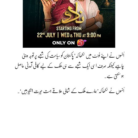
اُنہوں نے اپنے ٹوئٹ میں لکھا کہ’پاکستان کو سیاحت کی شعبے پر توجہ دینی
چاہیے کیونکہ صرف اسی ایک شعبے سے ہی ملک کے لیے کافی آمدنی حاصل
ہو سکتی ہے۔
اُنہوں نے لکھا کہ’ہمارے ملک کے شمالی علاقے بہت حیرت انگیز ہیں‘۔