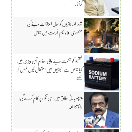
گرفتار
شہدا اور غازیوں کو سول اعزازات دینے کی
منظوری، 78 نام فہرست میں شامل
لیتھیم کو شکست دینے والی سوڈیم آئن بیٹری میں
کیا خاص ہے، گاڑیوں میں استعمال کیوں نہیں کر
سکتے
پیپلز پارٹی وفاق میں اسی تنخواہ پر کام کرے گی:
رانا ثنااللہ