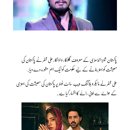
پاکستان شوبز انڈسٹری کے معروف گلوکار و اداکار علی ظفر نے پاکستان کی
معیشت کو بہتر بنانے کے لیے حکومت کو ایک اہم مشورہ دے دیا۔
علی ظفر نے مائیکرو بلاگنگ ویب سائٹ ٹوئٹر پر پاکستان کی معیشت کی بہتری
کے حوالے سے اپنی رائے کا اظہار کیا ہے۔