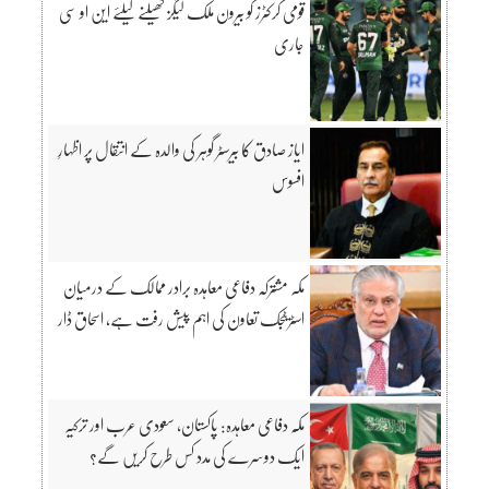
قومی کرکٹرز کو بیرون ملک لیگز کھیلنے کیلئے این او سی
جاری
ایاز صادق کا بیرسٹر گوہر کی والدہ کے انتقال پر اظہارِ
افسوس
مکہ مشترکہ دفاعی معاہدہ برادر ممالک کے درمیان
اسٹریٹجک تعاون کی اہم پیش رفت ہے، اسحاق ڈار
مکّہ دفاعی معاہدہ: پاکستان، سعودی عرب اور ترکیہ
ایک دوسرے کی مدد کس طرح کریں گے؟