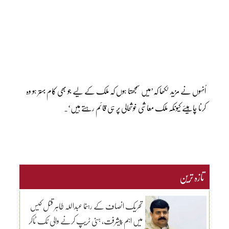
اُنہوں نے مزید لکھا کہ’میں سمجھتا ہوں کہ ملک کے لیے جو بھی کام بہتر ہو وہ
کرنا چاہیئے کیونکہ ملک معاشی خوشحالی پر ہی قائم رہتے ہیں‘۔
تازہ ترین
تحریک انصاف کے رہنما عبداللہ طاہر قتل کیس
میں اہم پیشرفت، ہنی ٹریپ کرنے والی ٹک ٹاکر