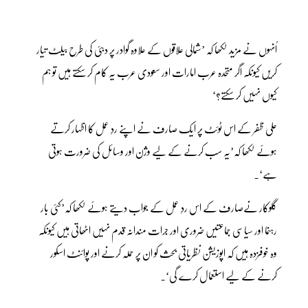
اُنہوں نے مزید لکھا کہ ’شمالی علاقوں کے علاوہ گوادر پر دبئی کی طرح بیلٹ تیار
کریں کیونکہ اگر متحدہ عرب امارات اور سعودی عرب یہ کام کر سکتے ہیں تو ہم
کیوں نہیں کر سکتے؟‘
علی ظفر کے اس ٹوئٹ پر ایک صارف نے اپنے ردِ عمل کا اظہار کرتے
ہوئے لکھا کہ’یہ سب کرنے کے لیے وژن اور وسائل کی ضرورت ہوتی
ہے‘۔
گلوکار نےصارف کے اس ردِ عمل کے جواب دیتے ہوئے لکھا کہ’کئی بار
رہنما اور سیاسی جماعتیں ضروری اور جرات مندانہ قدم نہیں اٹھاتی ہیں کیونکہ
وہ خوفزدہ ہیں کہ اپوزیشن نظریاتی بحث کو ان پر حملہ کرنے اور پوائنٹ اسکور
کرنے کے لیے استعمال کرے گی‘۔