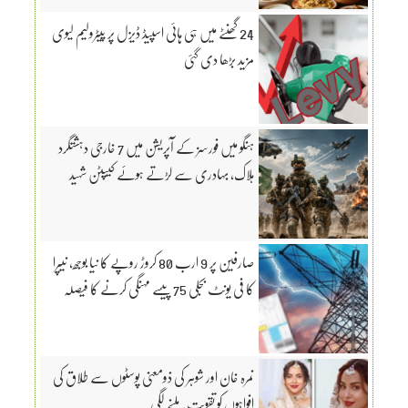
24 گھنٹے میں ہی ہائی اسپیڈ ڈیزل پر پیٹرولیم لیوی
مزید بڑھا دی گئی
ہنگو میں فورسز کے آپریشن میں 7 خارجی دہشتگرد
ہلاک، بہادری سے لڑتے ہوئے کیپٹن شہید
صارفین پر 9 ارب 80 کروڑ روپے کا نیا بوجھ، نیپرا
کا فی یونٹ بجلی 75 پیسے مہنگی کرنے کا فیصلہ
نمرہ خان اور شوہر کی ذومعنی پوسٹوں سے طلاق کی
افواہوں کو تقویت ملنے لگی