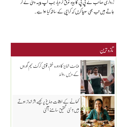
زرداری صاحب نے پی پی کا بیڑہ غرق کر دیا، جب آپ پیسہ دبئی لے کر
جاتے ہیں تب بھی سوچا کریں کہ کراچی کے ساتھ کیا ہوا ہے۔
تازہ ترین
ویسٹ انڈیز کا دورہ ختم، قومی کرکٹ ٹیم گوروں
کے دیس روانہ
کھانے کے اوقات دماغ پر کیسے اثر انداز ہوتے
ہیں؟ نئی تحقیق سامنے آگئی