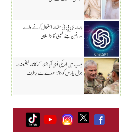
چیٹ جی پی ٹی مفت استعمال کرنے والے
صارفین کیلئے کمپنی کا بڑا اعلان
یورپ میں امریکی فوجی آپریشنز کے کمانڈر لیفٹیننٹ
جنرل چارلس کوسٹانزا عہدے سے برطرف