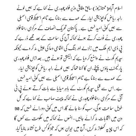
اسلام آباد(ممتازنیوز) سابق وفاقی وزیر فواد چوہدری نے کہا ہے کہ ہمیں لوٹے
راجہ ریاض کو اپوزیشن لیڈر کے عہدے سے ہٹانا ہے تاہم اسپیکرقومی اسمبلی
سے ہمیں کوئی امید نہیں ہے۔ پاکستان تحریک انصاف کے مرکزی رہنما فواد
چوہدری نے ٹوئٹ کرتے ہوئے کہا کہ آج کی سماعت کے بعد مجھے ڈر ہے کہ
پی ڈی ایم ملک میں زلزلے اور جنگ کی اجتماعی دعا کی اپیل نہ کر دے، کیونکہ
سپریم کورٹ نے واضع کر دیا ہے کہ الیکشن تو ہونے ہیں۔ بعد ازاں فواد چوہدری
پارلیمنٹ ہاؤس پہنچے، ان کا کہنا تھا کہ ہمیں لوٹے راجہ ریاض کو اپوزیشن لیڈر
کے عہدے سے ہٹانا ہے تاہم اسپیکرقومی اسمبلی سے ہمیں کوئی امید نہیں
ہے۔اس سے قبل سپریم کورٹ کے باہر میڈیا سے بات کرتے ہوئے پی ٹی
آئی کے مرکزی رہنما فواد چوہدری نے کہا کہ چیف صاحب نے کہا ہے کہ کل
طویل سماعت ہو گی، سب کو سنا جائے گا، اس میں کوئی دو رائے نہیں کہ 90
دن میں انتخابات نہ کرائے جائیں- انہوں نے کہا کہ میں حکومت سے کہوں گا
کہ اس چیز پہ کھلواڑ نہ کریں، آج میں حیران ہوں کہ ججز کو کس طرح نشانہ بنایا گیا،