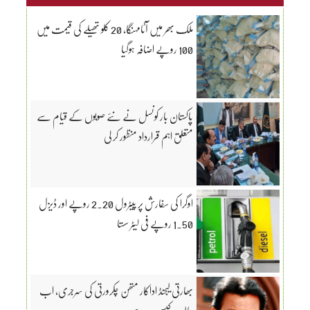
ملک بھر میں آٹامہنگا، 20 کلو تھیلے کی قیمت میں
100 روپے اضافہ ہوگیا
پاکستان بار کونسل نے نئے صوبوں کے قیام سے
متعلق اہم قرارداد منظور کر لی
اوگرا کی سفارش پر پیٹرول 2.20 روپے اور ڈیزل
1.50 روپے فی لیٹر سستا
بھارتی لیجنڈ اداکار متھن چکرورتی کی سرجری، اب