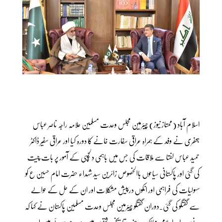
اسلام آباد (ممتاز نیوز) چیئرمین مجلس وحدت مسلمین علامہ راجہ ناصر عباس
جعفری نے وفد کے ہمراہ عراقی سفارت خانے کا دورہ کیا اور عراقی سفیر ڈاکٹر
حمید عباس لفتا سے ملاقات کی جس میں باہمی دلچسپی کے آمور پر بات چیت
کی گئی اور پاکستانی سیاحوں باالخصوص زائرین سید شہداء حضرت امام حسین ع کو
سہولیات کی فراہمی اور انکوں درپیش مشکلات اور ان کے حل کے حوالے
سے گفتگو کی گئی۔دوران گفتگو چیئرمین مجلس وحدت مسلمین پاکستان نے کہا کہ