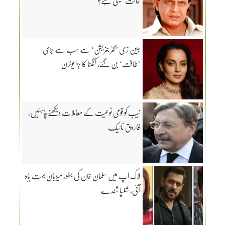
حالت کیسی ہے؟
جین زی ’گٹر جنریشن‘ سے سب سے بڑی
’طاقت‘ بن گئے، کنگنا کا بڑا یوٹرن
نیب کو قومی نوعیت کے معاملات دیکھنےچاہئیں،
فاروق نائیک
لاک اپ میں سلمان خان کی بطور میزبان بہت یاد
آئی، شلپا شندے