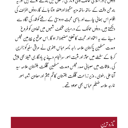
دونوں برادر اسلامی ممالک دینی و تاریخی رشتوں میں بندھے ہوئے ہیں اور یہ
بندھن وقت کے ساتھ ساتھ مزید مظبوط اور پختہ ہوتا جائے گا، دونوں اطراف کی
اقوام اس بھائی چارے اور باہمی محبت و دوستی کے رشتے کو قدر کی نگاہ سے
دیکھتے ہیں، دونوں ممالک کے درمیان مختلف شعبوں میں تعاون کو فروغ
دینے سے یہ اعتماد اور محبت کا تعلق مضبوط تر ہو گا۔اس موقع پر چیئرمین مجلس
وحدت مسلمین پاکستان علامہ راجہ ناصر عباس جعفری نے عراقی سفیر کو زائرین
کربلا کے سلسلے میں مؤثر اور مثبت امور سرانجام دینے پر یادگاری شیلڈ بھی پیش
کی۔ملاقات میں صوبائی صدر مجلس وحدت مسلمین گلگت بلتستان علامہ سید
آغا علی رضوی ، وزیر زراعت گلگت بلتستان کاظم میثم اور معاون شعبہ امور
خارجہ علامہ ضیغم عباس بھی موجود تھے۔
تازہ ترین