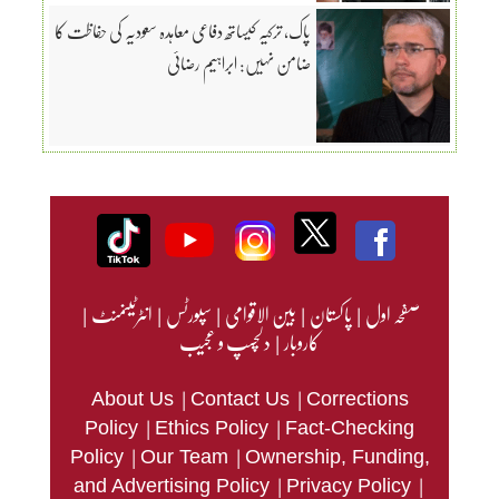
پاک، ترکیہ کیساتھ دفاعی معاہدہ سعودیہ کی حفاظت کا
ضامن نہیں: ابراہیم رضائی
صفحہ اول
|
پاکستان
|
بین الاقوامی
|
سپورٹس
|
انٹرٹینمنٹ
|
کاروبار
|
دلچسپ و عجیب
|
|
About Us
Contact Us
Corrections
|
|
Policy
Ethics Policy
Fact-Checking
|
|
Policy
Our Team
Ownership, Funding,
|
|
and Advertising Policy
Privacy Policy