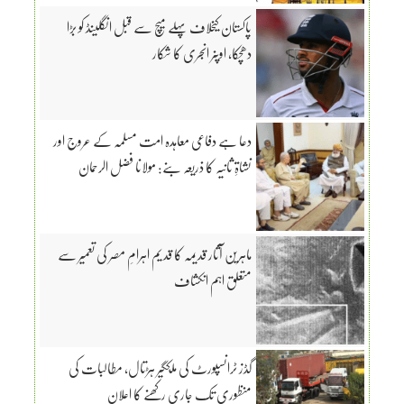
پاکستان کیخلاف پہلے میچ سے قبل انگلینڈ کو بڑا
دھچکا، اوپنر انجری کا شکار
دعا ہے دفاعی معاہدہ امت مسلمہ کے عروج اور
نشاۃِ ثانیہ کا ذریعہ بنے: مولانا فضل الرحمان
ماہرین آثار قدیمہ کا قدیم اہرامِ مصر کی تعمیر سے
متعلق اہم انکشاف
گڈز ٹرانسپورٹ کی ملکگیر ہڑتال، مطالبات کی
منظوری تک جاری رکھنے کا اعلان