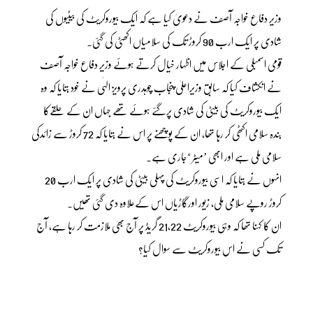
وزیر دفاع خواجہ آصف نے دعویٰ کیا ہے کہ ایک بیوروکریٹ کی بیٹیوں کی
شادی پر ایک ارب 90 کروڑ تک کی سلامیاں اکھٹی کی گئی۔
قومی اسمبلی کے اجلاس میں اظہار خیال کرتے ہوئے وزیر دفاع خواجہ آصف
نے انکشاف کیا کہ سابق وزیراعلیٰ پنجاب چوہدری پرویز الہٰی نے خود بتایا کہ وہ
ایک بیوروکریٹ کی بیٹی کی شادی پرگئے ہوئے تھے جہاں ان کے حلقےکا
بندہ سلامی اکٹھی کر رہا تھا، ان کے پوچھنے پر اس نے بتایا کہ 72 کروڑ سے زائدکی
سلامی ملی ہے اور ابھی ’میٹر ‘جاری ہے۔
انہوں نے بتایا کہ اسی بیوروکریٹ کی پہلی بیٹی کی شادی پر ایک ارب 20
کروڑ روپے سلامی ملی، زیور اورگاڑیاں اس کےعلاوہ دی گئی تھیں۔
ان کا کہنا تھا کہ وہی بیوروکریٹ 21،22 گریڈ پر آج بھی ملازمت کر رہا ہے، آج
تک کسی نے اس بیوروکریٹ سے سوال کیا؟