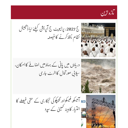
تازہ ترین
حج 2027: پرائیویٹ حج آپریشن کیلئے نیا ڈیجیٹل
نظام نافذ کرنے کا فیصلہ
دریاؤں میں پانی کے بہاؤ میں اضافے کا امکان،
سیلابی صورتحال کا الرٹ جاری
آئیسکو، فیسکو اور گیپکو کی نجکاری کے حتمی فیصلے کا
اختیار کابینہ کمیٹی کے سپرد