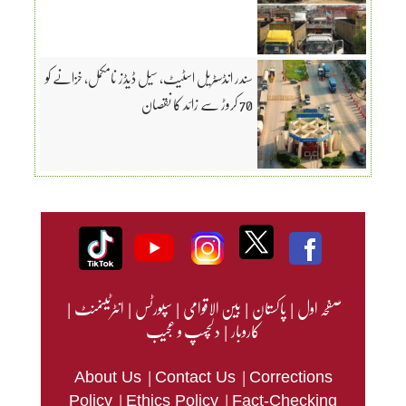
سندر انڈسٹریل اسٹیٹ، سیل ڈیڈز نامکمل، خزانے کو
70 کروڑ سے زائد کا نقصان
صفحہ اول
|
پاکستان
|
بین الاقوامی
|
سپورٹس
|
انٹرٹینمنٹ
|
کاروبار
|
دلچسپ و عجیب
|
|
About Us
Contact Us
Corrections
|
|
Policy
Ethics Policy
Fact-Checking