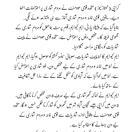
کراچی (ممتاز نیوز) متحدہ قومی موومنٹ نے مردم شماری پر اعتراضات اٹھا
دئیے، ساتویں قومی خانہ و مردم شماری آغاز سے ہی متنازعہ ہونے لگی۔
بتایا گیا ہے کہ پیپلز پارٹی، ایم کیو ایم، قوم پرست جماعتوں کو مردم شماری کے
مجموعی طریقہ کار، مختص دنوں پر اعتراض ہے، متحدہ قومی موومنٹ نے چیف
شماریات کو ہنگامی مراسلہ بھجوا دیا۔
ایم کیو ایم کا خط چیف شماریات، صوبائی سینسز کمشنر کو موصول ہو گیا، ایم کیو ایم
نے خط میں خانہ و مردم شماری کے لیے مختص دن، خود شماری پر اعتراض کیا
ہے، خط میں کہا گیا ہے کہ آبادی کو مکمل گننے کے لئے سارا عمل شفافیت
کے ساتھ کیا جائے۔
ایم کیو ایم نے کہا کہ گھرشماری کے لیے صرف 3 دن مختص کرنا ناکافی ہیں،
3 دن میں کراچی جیسے گنجان آباد شہر میں گھروں کو شمار کرنا ممکن نہیں ہو گا، متحدہ
قومی موومنٹ نے وفاقی ادارہ شماریات سے قومی خانہ و مردم شماری کے
لیے دن بڑھانے کا مطالبہ کیا ہے۔