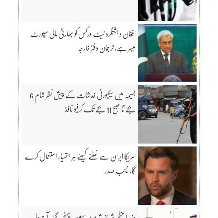
افغان دہشتگرد نیٹ ورکس کو بھارتی مالی سپورٹ
میسر ہے، ترجمان دفتر خارجہ
بسیمہ میں سیکیورٹی خدشات کے پیش نظر شام 6
بجے تا صبح 11 بجے تک کرفیو نافذ
امریکا ایران سے نمٹنے کیلئے ہر ہتھیار استعمال کرے
گا، نائب صدر
وزیراعظم شہباز شریف سعودیہ پہنچ گئے، آج ولی