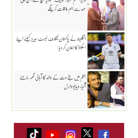
عہد سے اہم ملاقات کرینگے
انگلینڈ نے پاکستان کیخلاف ٹیسٹ سیریز کیلئے اپنے
اسکواڈ کا اعلان کر دیا
جہلم میں سنجے دت کے والد کا آبائی گھر سامنے
آگیا، ویڈیو وائرل