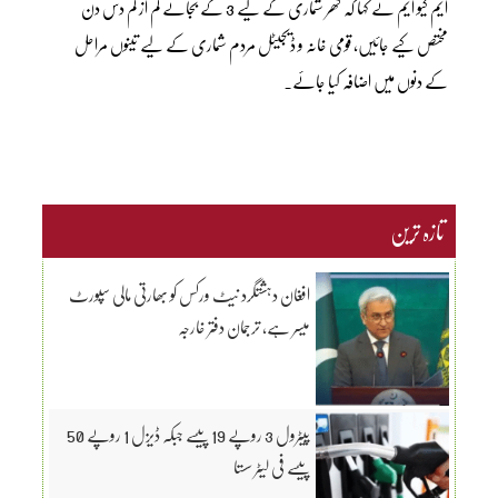
ایم کیو ایم نے کہا کہ گھر شماری کے لیے 3 کے بجائے کم از کم دس دن
مختص کیے جائیں، قومی خانہ و ڈیجیٹل مردم شماری کے لیے تینوں مراحل
کے دنوں میں اضافہ کیا جائے۔
تازہ ترین
افغان دہشتگرد نیٹ ورکس کو بھارتی مالی سپورٹ
میسر ہے، ترجمان دفتر خارجہ
پیٹرول 3 روپے 19 پیسے جبکہ ڈیزل 1 روپے 50
پیسے فی لیٹر سستا