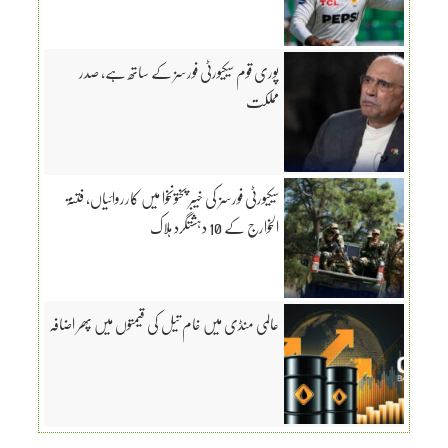
پوری قوم سیکیورٹی فورسز کے ساتھ ہے، صدر
مملکت
سیکیورٹی فورسز کی خیبر پختونخوا میں کارروائیاں، فتنۃ
الخوارج کے 10 دہشتگرد ہلاک
عالمی منڈی میں خام تیل کی قیمتوں میں پھر اضافہ