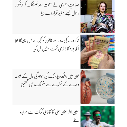
صباحت بخاری نے صحت مند فلرٹنگ کو خوشگوار
ماحول کیلئے مفید قرار دے دیا
خاکروب کی مدد سے خاتون کو کچرے میں پھینکا 10
لاکھ یورو کا لاٹری ٹکٹ واپس مل گیا
خون میں مائیکرو پلاسٹک کی موجودگی دل کے شدید
دورے کے خطرے سے منسلک، نئی تحقیق
سپن بولر نعمان علی کا کاؤنٹی کرکٹ سے معاہدہ
طے