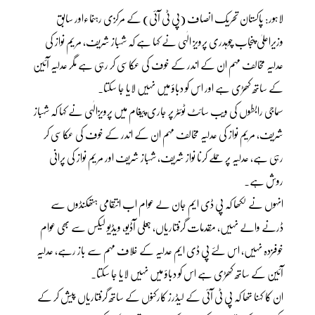
لاہور: پاکستان تحریک انصاف (پی ٹی آئی) کے مرکزی رہنماءاور سابق
وزیراعلیٰ پنجاب چوہدری پرویز الٰہی نے کہا ہے کہ شہباز شریف، مریم نواز کی
عدلیہ مخالف مہم ان کے اندر کے خوف کی عکاسی کر رہی ہے مگر عدلیہ آئین
کے ساتھ کھڑی ہے اور اس کو دباؤ میں نہیں لایا جا سکتا۔
سماجی رابطوں کی ویب سائٹ ٹوئٹر پر جاری پیغام میں پرویزالٰہی نے کہا کہ شہباز
شریف، مریم نواز کی عدلیہ مخالف مہم ان کے اندر کے خوف کی عکاسی کر
رہی ہے، عدلیہ پر حملے کرنا نواز شریف، شہباز شریف اور مریم نواز کی پرانی
روش ہے۔
انہوں نے لکھا کہ پی ڈی ایم جان لے عوام اب انتقامی ہتھکنڈوں سے
ڈرنے والے نہیں، مقدمات گرفتاریاں، جعلی آڈیو، ویڈیو لیکس سے بھی عوام
خوفزدہ نہیں، اس لئے پی ڈی ایم عدلیہ کے خلاف مہم سے باز رہے، عدلیہ
آئین کے ساتھ کھڑی ہے اس کو دباؤ میں نہیں لایا جا سکتا۔
ان کا کہنا تھا کہ پی ٹی آئی کے لیڈرز کارکنوں کے ساتھ گرفتاریاں پیش کر کے