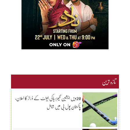
تازہ ترین
20ویں ایشین گیمز: ہاکی ایونٹ کے ڈراز کا اعلان،
پاکستان پول بی میں شامل