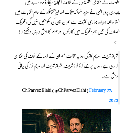
حکومت کے انتقامی ہتھکنڈوں کے خلاف احتجاج ریکارڈ کروا رہے ہیں۔
چوہدری پرویز الٰہی نے مزید لکھا کہ پنجاب اور خیبرپختونخواہ کے عام انتخابات میں
انشاءاللہ دوبارہ بھاری اکثریت سے عمران خان کی حکومتیں بنیں گی، تحریک
انصاف کی جیل بھرو تحریک میں کارکنوں اور عوام کا جوش و جذبہ دیکھنے والا
ہے۔
شہبازشریف، مریم نواز کی عدلیہ مخالف مہم ان کے اندر کے خوف کی عکاسی
کر رہی ہے، عدلیہ پر حملے کرنا نوازشریف، شہبازشریف اور مریم نواز کی پرانی
روش ہے۔
February 27,
— Ch Parvez Elahi (@ChParvezElahi)
2023