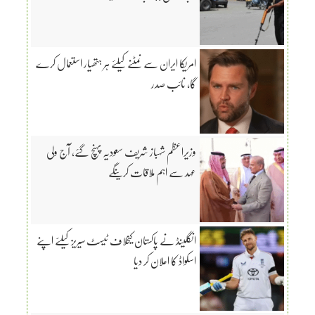
امریکا ایران سے نمٹنے کیلئے ہر ہتھیار استعمال کرے
گا، نائب صدر
وزیراعظم شہباز شریف سعودیہ پہنچ گئے، آج ولی
عہد سے اہم ملاقات کرینگے
انگلینڈ نے پاکستان کیخلاف ٹیسٹ سیریز کیلئے اپنے
اسکواڈ کا اعلان کر دیا