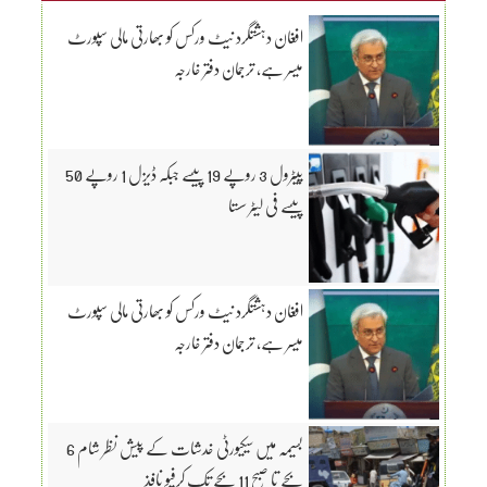
افغان دہشتگرد نیٹ ورکس کو بھارتی مالی سپورٹ
میسر ہے، ترجمان دفتر خارجہ
پیٹرول 3 روپے 19 پیسے جبکہ ڈیزل 1 روپے 50
پیسے فی لیٹر سستا
افغان دہشتگرد نیٹ ورکس کو بھارتی مالی سپورٹ
میسر ہے، ترجمان دفتر خارجہ
بسیمہ میں سیکیورٹی خدشات کے پیش نظر شام 6
بجے تا صبح 11 بجے تک کرفیو نافذ