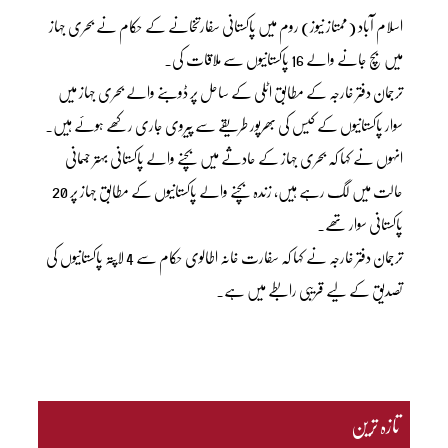
اسلام آباد (ممتاز نیوز) روم میں پاکستانی سفارتخانے کے حکام نے بحری جہاز
میں بچ جانے والے 16 پاکستانیوں سے ملاقات کی۔
ترجمان دفتر خارجہ کے مطابق اٹلی کے ساحل پر ڈوبنے والے بحری جہاز میں
سوار پاکستانیوں کے کیس کی بھرپور طریقے سے پیروی جاری رکھے ہوئے ہیں۔
انہوں نے کہا کہ بحری جہاز کے حادثے میں بچنے والے پاکستانی بہتر جسمانی
حالت میں لگ رہے ہیں، زندہ بچنے والے پاکستانیوں کے مطابق جہاز پر 20
پاکستانی سوار تھے۔
ترجمان دفتر خارجہ نے کہا کہ سفارت خانہ اطالوی حکام سے 4 لاپتہ پاکستانیوں کی
تصدیق کے لیے قریبی رابطے میں ہے۔
تازہ ترین