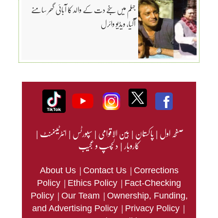
جہلم میں سنجے دت کے والد کا آبائی گھر سامنے
آگیا، ویڈیو وائرل
صفحہ اول
|
پاکستان
|
بین الاقوامی
|
سپورٹس
|
انٹرٹینمنٹ
|
کاروبار
|
دلچسپ و عجیب
|
|
About Us
Contact Us
Corrections
|
|
Policy
Ethics Policy
Fact-Checking
|
|
Policy
Our Team
Ownership, Funding,
|
|
and Advertising Policy
Privacy Policy