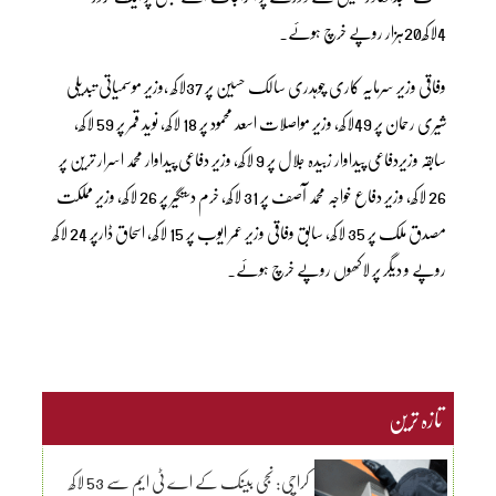
4لاکھ20ہزار روپے خرچ ہوئے۔
وفاقی وزیر سرمایہ کاری چوہدری سالک حسین پر 37لاکھ ،وزیر موسمیاتی تبدیلی
شیری رحمان پر 49لاکھ، وزیر مواصلات اسعد محمود پر 18 لاکھ، نوید قمر پر 59 لاکھ،
سابقہ وزیردفاعی پیداوار زبیدہ جلال پر 9 لاکھ، وزیر دفاعی پیداوار محمد اسرار ترین پر
26 لاکھ، وزیر دفاع خواجہ محمد آصف پر 31 لاکھ، خرم دستگیر پر 26 لاکھ، وزیر مملکت
مصدق ملک پر 35 لاکھ، سابق وفاقی وزیر عمر ایوب پر 15 لاکھ، اسحاق ڈارپر 24 لاکھ
روپے و دیگر پر لاکھوں روپے خرچ ہوئے۔
تازہ ترین
کراچی: نجی بینک کے اے ٹی ایم سے 53 لاکھ