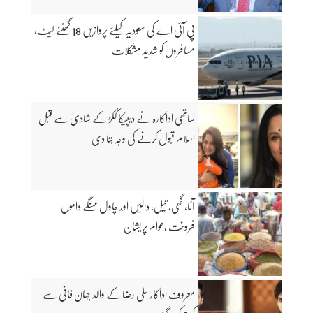
پی آئی اے کی سعودیہ کیلئے پروازیں 18 گھنٹے لیٹ،
مسافروں کو شدید مشکلات
ساتھی اداکارہ نے دیپیکا ککڑ کے شادی سے قبل
اسلام قبول کرنے کی وجہ بتا دی
آٹا، گھی، تیل، دالیں اور چاول مہنگے داموں
فروخت ،عوام پریشان
معروف اداکار علی رضا کے والد جہان فانی سے