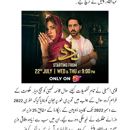
عبدالقادر پٹیل نے خرچ کیے۔
قومی اسمبلی نے تمام تفصیلات کیلئے سوال قائمہ کمیٹی کو بھیج دیا۔ حکومت کے
فراہم کردہ سوال کے جواب میں تحریری طور پر ایوان کو بتایا گیا کہ جنوری 2022
سے دسمبر 2022 تک کابینہ ڈویژن کے ریکارڈ کے مطابق 25 وزیر اور
وزرائے مملکت نے غیر ملکی دورے کیے، ان میں سب سے زیادہ وفاقی وزیر
صحت عبدالقادر پٹیل کے دورے پر اخراجات آئے جس پر ایک کروڑ