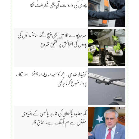
چوری کی واردات، آپریشن منیجر ملوث نکلا
سرسبزپودے خلا میں بھی پہنچ گئے، سائنسدانوں کی
پودوں کی افزائش پر تحقیق شروع
کینیڈا: ضدی بچے کا سیٹ بیلٹ پہننے سے انکار،
پرواز منسوخ کرنا پڑگئی
مکہ معاہدہ پاکستان کی خارجہ پالیسی کے بنیادی
ستونوں سے ہم آہنگ ہے، اسحاق ڈار