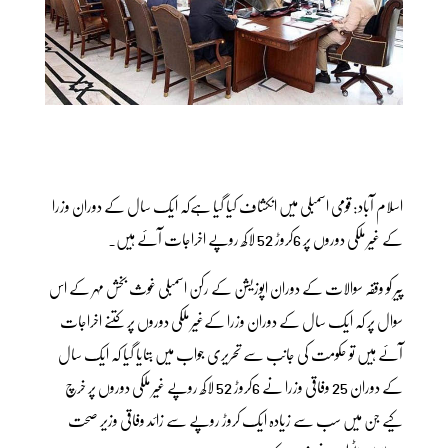
اسلام آباد: قومی اسمبلی میں انکشاف کیا گیا ہےکہ ایک سال کے دوران وزرا
کے غیر ملکی دوروں پر 6کروڑ 52 لاکھ روپے اخراجات آئے ہیں۔
پیر کو وقفہ سوالات کے دوران اپوزیشن کے رکن اسمبلی غوث بخش مہر کے اس
سوال پر کہ ایک سال کے دوران وزرا کےغیر ملکی دوروں پر کتنے اخراجات
آئے ہیں تو حکومت کی جانب سے تحریری جواب میں بتایا گیا کہ ایک سال
کے دوران 25 وفاقی وزرا نے 6کروڑ 52 لاکھ روپے غیر ملکی دوروں پر خرچ
کیے جن میں سب سے زیادہ ایک کروڑ روپے سے زائد وفاقی وزیر صحت