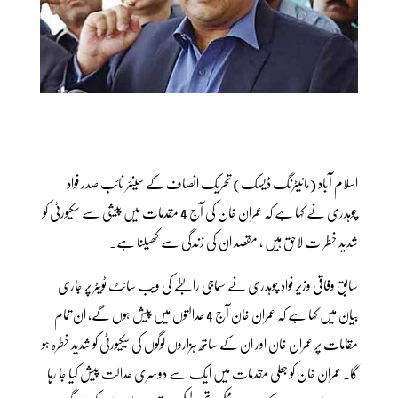
اسلام آباد (مانیٹرنگ ڈیسک) تحریک انصاف کے سینئر نائب صدر فواد
چوہدری نے کہا ہے کہ عمران خان کی آج 4 مقدمات میں پیشی سے سکیورٹی کو
شدید خطرات لاحق ہیں ، مقصد ان کی زندگی سے کھیلنا ہے۔
سابق وفاقی وزیر فواد چوہدری نے سماجی رابطے کی ویب سائٹ ٹویٹر پر جاری
بیان میں کہا ہے کہ عمران خان آج 4 عدالتوں میں پیش ہوں گے، ان تمام
مقامات پر عمران خان اور ان کے ساتھ ہزاروں لوگوں کی سیکیورٹی کو شدید خطرہ ہو
گا۔ عمران خان کو جعلی مقدمات میں ایک سے دوسری عدالت پیش کیا جا رہا