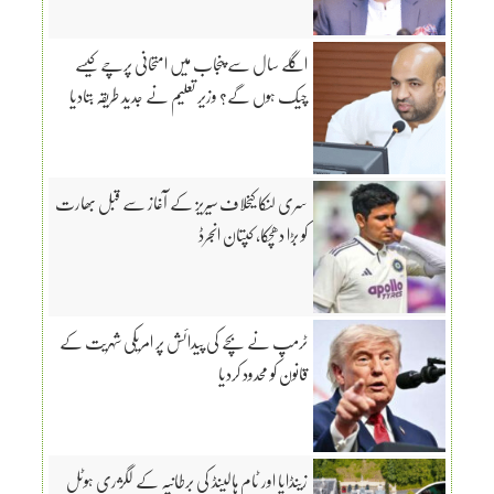
اگلے سال سے پنجاب میں امتحانی پرچے کیسے
چیک ہوں گے؟ وزیر تعلیم نے جدید طریقہ بتادیا
سری لنکا کیخلاف سیریز کے آغاز سے قبل بھارت
کو بڑا دھچکا، کپتان انجرڈ
ٹرمپ نے بچے کی پیدائش پر امریکی شہریت کے
قانون کو محدود کردیا
زینڈایا اور ٹام ہالینڈ کی برطانیہ کے لگژری ہوٹل