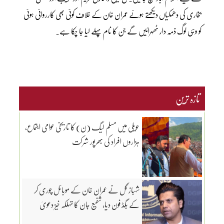
بخاری کی دھمکیاں دیکھتے ہوئے عمران خان کے خلاف کوئی بھی کارروائی ہوئی
کو وہی لوگ ذمہ دار ٹھہرائیں گے جن کا نام پہلے لیا جا چکا ہے۔
تازہ ترین
حویلی میں مسلم لیگ (ن) کا تاریخی عوامی اجتماع،
ہزاروں افراد کی بھرپور شرکت
شہباز گل نے عمران خان کے موبائل چوری کر
کے بگڈ فون دیا، شفیع جان کا تہلکہ خیز دعویٰ