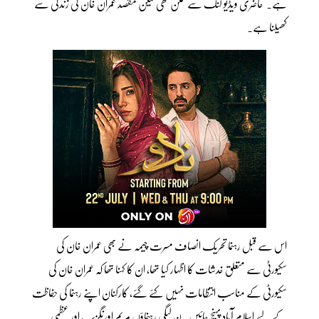
ہے۔ حاضری ویڈیو لنک سے ممکن تھی لیکن مقصد عمران خان کی زندگی سے
کھیلنا ہے۔
اس سے قبل رہنما تحریک انصاف مسرت چیمہ نے بھی عمران خان کی
سکیورٹی سے متعلق خدشات کا اظہار کیا تھا، ان کا کہنا تھا کہ عمران خان کی
سکیورٹی کے مناسب انتظامات نہیں کئے گئے، کارکنان اپنے رہنما کی حفاظت
کے لیے اسلام آباد پہنچ جائیں۔ ن لیگی رہنماؤں مریم اورنگزیب اور عظمی