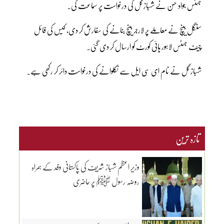
جسٹس جواد حسن نے شہباز گل کی درخواست پر سماعت کی۔
سنگل بینچ نے معاملے پر لارجر بینچ بنانے کی سفارش کر دی، کیس کی فائل
چیف جسٹس لاہور ہائی کورٹ کو ارسال کر دی گئی۔
شہباز گل نے نام ای سی ایل سے نکلوانے کی درخواست دائر کر رکھی ہے۔
تازہ ترین
وزیر اعظم شہباز شریف کی پاکستانی وفد کے ہمراہ
روضہ رسول ﷺ پر حاضری