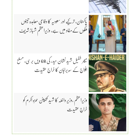
پاکستان، ترکیے اور سعودیہ کا دفاعی معاہدہ تینوں
ملکوں کےمفاد میں ہے، وزیراعظم شہبازشریف
میجر طفیل شہید نشان حیدر کی 68 ویں برسی، مسلح
افواج کے سربراہان کا خراج عقیدت
وزیراعظم ،وزیر داخلہ کا شہید کیپٹن حمزہ اکرم کو
خراجِ عقیدت