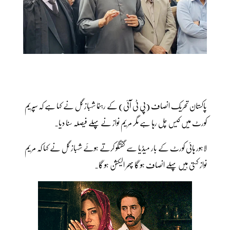
پاکستان تحریک انصاف (پی ٹی آئی) کے رہنما شہباز گل نے کہا ہے کہ سپریم
کورٹ میں کیس چل رہا ہے مگر مریم نواز نے پہلے فیصلہ سنا دیا۔
لاہور ہائی کورٹ کے بار میڈیا سے گفتگو کرتے ہوئے شہباز گل نے کہا کہ مریم
نواز کہتی ہیں پہلے انصاف ہو گا پھر الیکشن ہو گا۔