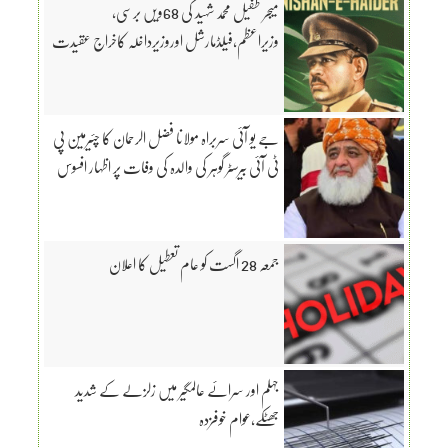
میجر طفیل محمد شہید کی 68ویں برسی،
وزیراعظم،فیلڈمارشل اوروزیرداخلہ کاخراج عقیدت
جے یو آئی سربراہ مولانا فضل الرحمان کا چئیرمین پی
ٹی آئی بیرسٹر گوہر کی والدہ کی وفات پر اظہار افسوس
جمعہ 28 اگست کو عام تعطیل کا اعلان
جہلم اور سرائے عالمگیر میں زلزلے کے شدید
جھٹکے،عوام خوفزدہ