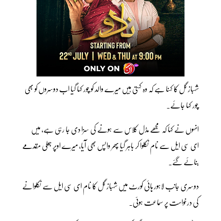
شہباز گل کا کہنا ہے کہ وہ کہتی ہیں میرے والد کو چور کہا گیا اب دوسروں کو بھی
چور کہا جائے۔
انہوں نے کہا کہ مجھے مڈل کلاس سے ہونے کی سزا دی جا رہی ہے، میں
ای سی ایل سے نام نکلوا کر باہر گیا پھر واپس بھی آیا، میرے اوپر جعلی مقدمے
بنائے گئے۔
دوسری جانب لاہور ہائی کورٹ میں شہباز گل کا نام ای سی ایل سے نکلوانے
کی درخواست پر سماعت ہوئی۔