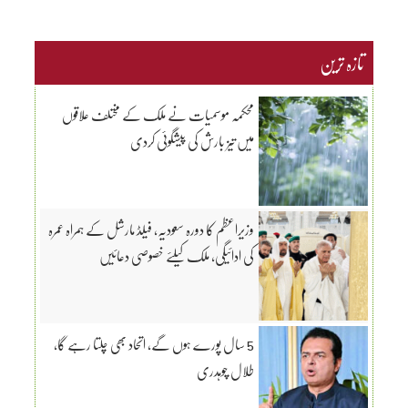
تازہ ترین
محکمہ موسمیات نے ملک کے مختلف علاقوں
میں تیز بارش کی پیشگوئی کردی
وزیراعظم کا دورہ سعودیہ، فیلڈ مارشل کے ہمراہ عمرہ
کی ادائیگی، ملک کیلئے خصوصی دعائیں
5 سال پورے ہوں گے، اتحاد بھی چلتا رہے گا،
طلال چوہدری