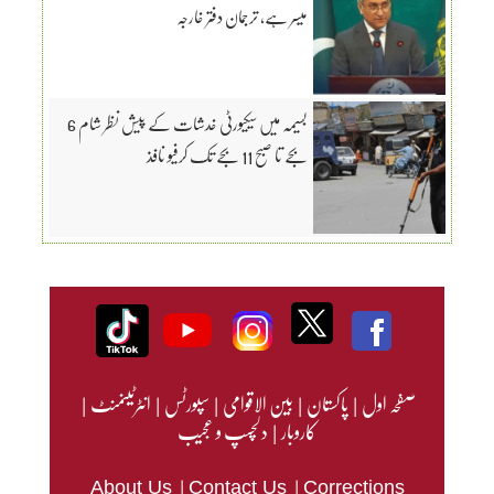
میسر ہے، ترجمان دفتر خارجہ
بسیمہ میں سیکیورٹی خدشات کے پیش نظر شام 6
بجے تا صبح 11 بجے تک کرفیو نافذ
صفحہ اول
|
پاکستان
|
بین الاقوامی
|
سپورٹس
|
انٹرٹینمنٹ
|
کاروبار
|
دلچسپ و عجیب
|
|
About Us
Contact Us
Corrections