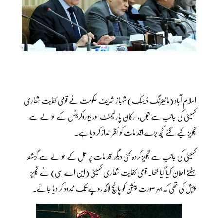
اسلام آباد (مانیٹرنگ ڈیسک) شہباز شریف حکومت نے قومی کفایت شعاری
کمیٹی کی جانب سے ججوں، ارکان پارلیمنٹ اور بیوروکریٹس کے حوالے سے
تجویز کیے گئے کچھ بڑے اقدامات کو نظر انداز کر دیا ہے۔
کمیٹی کی جانب سے تجویز کردہ کئی دیگر اقدامات پر عمل کے حوالے سے گزشتہ
ہفتے اعلان کیا گیا تھا۔ قومی کفایت شعاری کمیٹی (این اے سی) نے تجویز
پیش کی تھی کہ بہر صورت پنشن کو پانچ لاکھ روپے تک محدود کر دیا جائے۔