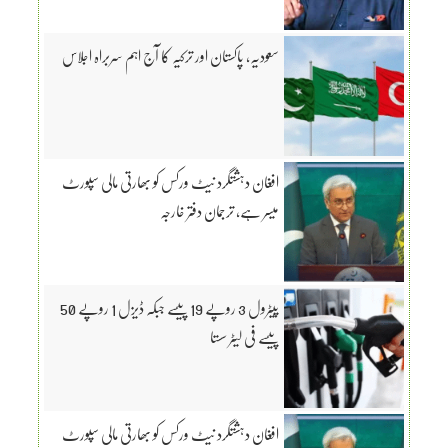
سعودیہ، پاکستان اور ترکیہ کا آج اہم سربراہ اجلاس
افغان دہشتگرد نیٹ ورکس کو بھارتی مالی سپورٹ
میسر ہے، ترجمان دفتر خارجہ
پیٹرول 3 روپے 19 پیسے جبکہ ڈیزل 1 روپے 50
پیسے فی لیٹر سستا
افغان دہشتگرد نیٹ ورکس کو بھارتی مالی سپورٹ