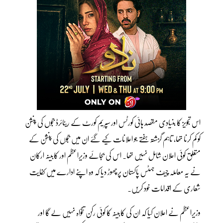
اس تجویز کا بنیادی مقصد ہائی کورٹس اور سپریم کورٹ کے ریٹائرڈ ججوں کی پنشن
کو کم کرنا تھا، تاہم گزشتہ ہفتے جو اعلانات کیے گئے ان میں ججوں کی پنشن کے
متعلق کوئی اعلان شامل نہیں تھا۔ اس کی بجائے وزیراعظم اور کابینہ ارکان
نے یہ معاملہ چیف جسٹس پاکستان پرچھوڑ دیا کہ وہ اپنے ادارے میں کفایت
شعاری کے اقدامات خود کریں۔
وزیراعظم نے اعلان کیا کہ ان کی کابینہ کا کوئی رکن تنخواہ نہیں لے گا اور