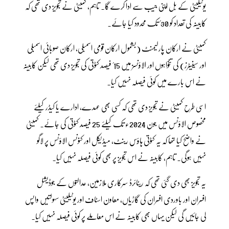
یوٹیلیٹی کے بل اپنی جیب سے ادا کرے گا۔ تاہم، کمیٹی نے تجویز دی تھی کہ
کابینہ کی تعداد کو 30؍ تک محدود کیا جائے۔
کمیٹی نے ارکان پارلیمنٹ (بشمول ارکان قومی اسمبلی، ارکان صوبائی اسمبلی
اور سینیٹرز) کی تنخواہوں اور الاؤنسز میں 15؍ فیصد کٹوتی کی تجویز دی تھی لیکن کابینہ
نے اس بارے میں کوئی فیصلہ نہیں کیا۔
اسی طرح کمیٹی نے تجویز دی تھی کہ کسی بھی عہدے، ادارے یا کیڈر کیلئے
مخصوص الاؤنس میں جون 2024ء تک کیلئے 25 فیصد کٹوتی کی جائے۔ کمیٹی
نے واضح کیا تھا کہ یہ کٹوتی ہاؤس رینٹ، میڈیکل اور کنونس الاؤنس پر لاگو
نہیں ہوگی۔ تاہم، کابینہ نے اس تجویز پر بھی کوئی فیصلہ نہیں کیا۔
یہ تجویز بھی دی گئی تھی کہ ریٹائرڈ سرکاری ملازمین، عدالتوں کے جوڈیشل
افسران اور باوردی افسران کی گاڑیاں، معاون اسٹاف اور یوٹیلیٹی سہولتیں واپس
لی جائیں گی لیکن یہاں بھی کابینہ نے اس معاملے پر کوئی فیصلہ نہیں کیا۔