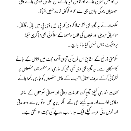
کی گورننس بہتر کی جائے اور قانون لایا جائے، ان اداروں کو دی جانے والی
سبسڈیاں بند کی جائیں جن سے عوام کو کوئی فائدہ نہیں پہنچتا۔
حکومت نے یہ تجویز بھی نظر انداز کر دی کہ پی ایس ڈی پی میں پانی، توانائی،
موسمیاتی تبدیلی اور غریبوں کی فلاح و بہبود کے سوا کوئی بھی نیا گرین فیلڈ
پروجیکٹ شامل نہیں کیا جانا چاہیے۔
حکومتی ذرائع کے مطابق اس طرح کی تجاویز آئندہ بجٹ میں شامل کیے جانے
کا امکان ہے۔ یہ تجویز بھی دی گئی تھی کہ جاری اور منظور شدہ منصوبوں پر
نظرثانی کرکے صرف انتہائی اہمیت کے حامل منصوبوں کو جاری رکھا جائے۔
کفایت شعاری کیلئے تجویز کردہ اقدامات وفاقی اور صوبائی حکومتوں کے ساتھ
دفاعی ادارے اور عدلیہ کیلئے بھی تھے۔ اگر ان پر عمل ہو تو ان سے وسط مدتی
اور طویل مدتی عرصہ کیلئے ایک ہزار ارب روپے کی بچت ہو سکتی ہے۔