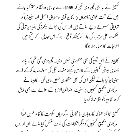
کمیٹی نے یہ بھی تجویز دی تھی کہ 1985ء سے جاری وہ نظام ختم کیا جائے
جس کے تحت عوامی نمائندوں (ارکان قومی و صوبائی اسمبلی اور سینیٹرز) کو
ترقیاتی منصوبے دیے جاتے ہیں اور اس کی بجائے سیکٹرز کی بنیاد پر ترقی کی
حکمت عملی مرتب کی جائے کیونکہ توقع ہے کہ اس تبدیلی کے نتیجے میں
اخراجات کا معیار بہتر ہوگا۔
کابینہ نے اس تجویز کی بھی منظوری نہیں دی۔ تجویز دی گئی تھی کہ پاور
ڈسٹری بیوشن کمپنیوں کے ملازمین کیلئے مفت بجلی کی سہولت بند کرکے اسے
مونیٹائیز کیا جائے لیکن اس کی بھی منظوری نہیں دی گئی۔ کابینہ نے
سرکاری ملکیتی کمپنیوں (اسٹیٹ اونڈ انٹرپرائزز) کے حوالے سے بھی پیش
کردہ تجاویز زکو نظر انداز کردیا۔
کمیٹی کا کہنا تھا کہ کاروباری یا تجارتی سرگرمیاں حکومت کا کام نہیں لہٰذا
سرکاری ملکیتی کمپنیوں کو دیگر انتظامات کی طرف منتقل کیا جائے، ان اداروں