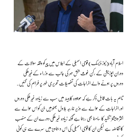
اسلام آباد (نیوز ڈیسک) قومی اسمبلی کے اجلاس میں پیر کو وقفہ سوالات کے
دوران اپوزیشن کے رکن غوث بخش مہر کی جانب سے وزراء کےغیرملکی
دوروں پر ہونے والے اخراجات کی تفصیلات تحریری طور پر فراہم کی گئیں۔
تاہم یہ بات قابل ذکر ہے کہ موجودہ کابینہ میں سب سے زیادہ غیر ملکی دوروں
اور اخراجات کے حوالے سے وزیر خارجہ بلاول بھٹو ہیں جن کو اس حوالے سے
اکثر وبیشتر تنقید کا سامنا بھی رہتا ہے گوکہ زیادہ غیر ملکی دورے ان کے منصب
کا تقاضہ ہے لیکن ان کا قومی اسمبلی کی اس دستاویز میں سرے سے ہی کوئی