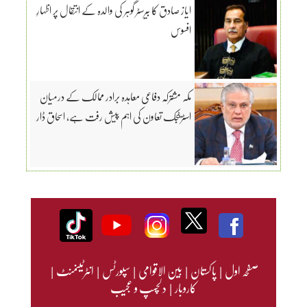
ایاز صادق کا بیرسٹر گوہر کی والدہ کے انتقال پر اظہارِ
افسوس
مکہ مشترکہ دفاعی معاہدہ برادر ممالک کے درمیان
اسٹریٹجک تعاون کی اہم پیش رفت ہے، اسحاق ڈار
صفحہ اول
|
پاکستان
|
بین الاقوامی
|
سپورٹس
|
انٹرٹینمنٹ
|
کاروبار
|
دلچسپ و عجیب