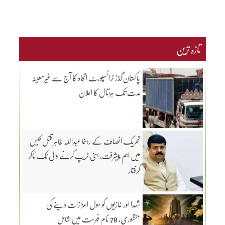
تازہ ترین
پاکستان گڈز ٹرانسپورٹ اتحاد کا آج سے غیرمعینہ
مدت تک ہڑتال کا اعلان
تحریک انصاف کے رہنما عبداللہ طاہر قتل کیس
میں اہم پیشرفت، ہنی ٹریپ کرنے والی ٹک ٹاکر
گرفتار
شہدا اور غازیوں کو سول اعزازات دینے کی
منظوری، 78 نام فہرست میں شامل