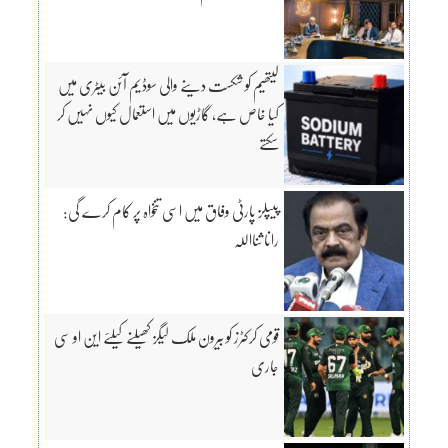
لیتھیم کو شکست دینے والی سوڈیم آئن بیٹری میں
کیا خاص ہے، گاڑیوں میں استعمال کیوں نہیں کر
سکتے
پیپلز پارٹی وفاق میں اسی تنخواہ پر کام کرے گی:
رانا ثنااللہ
قومی کرکٹرز کو بیرون ملک لیگز کھیلنے کیلئے این او سی
جاری