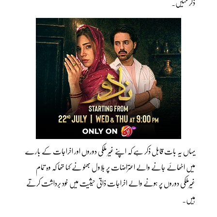
ذکر نہیں۔
یہاں یہ بات قابل ذکر ہے کہ اپنے غیر ملکی دوروں اور اخراجات کے بارے
میں اٹھائے جانے والے اعتراضات پر بلاول بھٹو نے کہا تھا کہ وہ تمام
غیرملکی دوروں پر ہونے والے اخراجات ذاتی حیثیت میں خود برداشت کرتے
ہیں۔