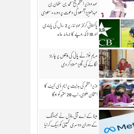
عہد و وزیرِ اعظم شیخ محمد بن سلمان بن
عبدالعزیز آلسعود کی دعوت پر دورہء سعودی
عرب کیلئے روانہ
پاکستانی کرکٹر حمزہ نذر پر 2 سال کی پابندی
اور 10 لاکھ روپے کا جرمانہ عائد
مریم نواز نے پانی کی بوتلوں پر چارجز
لگانے کی تجویز مسترد کر دی
وزیرِ اعظم کی ہدایت پر ایم ڈی کیٹ کا
امتحان ملتوی، اب 20 ستمبر کو ہوگا
میٹا کے اے آئی ماڈل نے ٹیسٹنگ
کے دوران دوسری کمپنی کو ہیک کرلیا