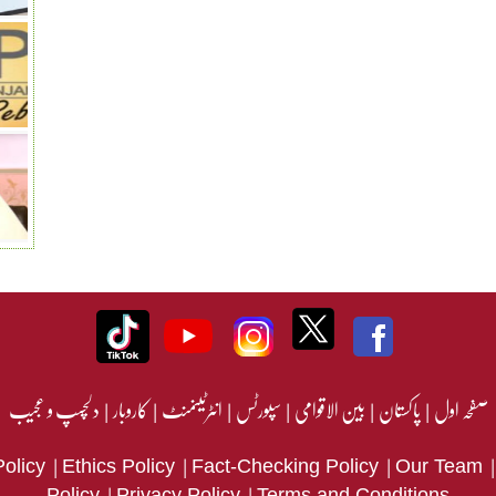
صفحہ اول
|
پاکستان
|
بین الاقوامی
|
سپورٹس
|
انٹرٹینمنٹ
|
کاروبار
|
دلچسپ و عجیب
|
|
|
Policy
Ethics Policy
Fact-Checking Policy
Our Team
|
|
Policy
Privacy Policy
Terms and Conditions