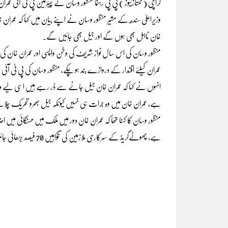
کراچی (ممتازنیوز ) پی پی رہنما منظور وسان نے چیئرمین پی ٹی آئی عم
وزیراعلیٰ سندھ کے مشیر منظور وسان نے اپنے بیان میں کہا کہ عمران
خان نااہل بھی ہوں گے اور جیل بھی جائیں گے۔
منظور وسان کی اس سال نواز شریف کی وطن واپسی اور عمران خان کی 
عمران کیلئے اقتدار کے دروازے بند ہو چکے، منظور وسان کی پی ٹی آئ
انہوں نے کہا کہ عمران خان جیل جانے سے ڈر رہے ہیں اسی لیے دوس
ہے، عمران خان میں وہ جرات ہی نہیں کیونکہ جیل بھرو تحریک چل
منظور وسان کا کہنا تھا کہ عمران خان دور میں ملک میں مہنگائی میں ا
ہے، چھوٹےگریڈ کے سرکاری ملازمین کی تنخواہیں 70 فیصد بڑھائی جائیں جب کہ مزدوروں کی بھی مزدوری میں اضافے کا اعلان کیا جائے۔