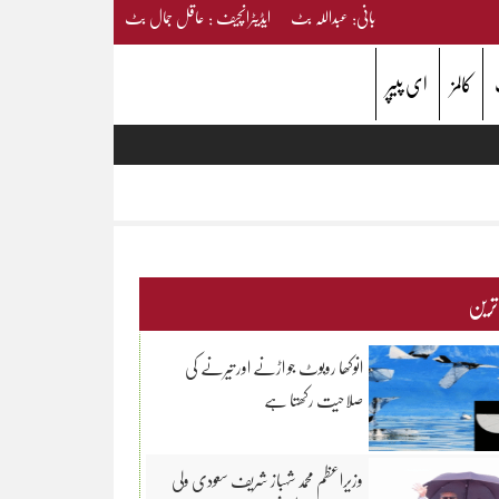
بانی: عبداللہ بٹ ایڈیٹرانچیف : عاقل جمال بٹ
کالمز
ای پیپر
 ترین
انوکھا روبوٹ جو اڑنے اور تیرنے کی
صلاحیت رکھتا ہے
وزیراعظم محمد شہباز شریف سعودی ولی