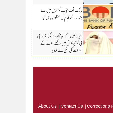
بینک آف پنجاب کو بحرین میں نئے
یونٹ کے قیام کی منظوری مل گئی
اڈیالہ جیل کے سپرنٹنڈنٹ کی بشریٰ بی
بی کو قید تنہائی میں رکھے جانے کے
الزامات کی سختی سے تردید
|
|
About Us
Contact Us
Corrections 