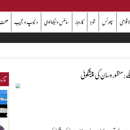
اقوامی
سپورٹس
شوبز
کاروبار
سائنس و ٹیکنالوجی
دلچسپ و عجیب
صحت
ے: منظور وسان کی پیشگوئی
تازہ