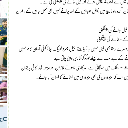
ران خان کے آئندہ ماہ نااہل ہونے اور جیل جانے کی پیشگوئی کی ہے۔
 خان آئندہ ماہ مارچ میں نااہل ہوجائیں گے اور پرانے کیس بھی کھل جائیں گے، عمران
جیل جانے کی پیشگوئی
ی کے صفائے کی پیشگوئی۔
رے رہنما بھی جیل نہیں جاناچاہتے، جیل بھرو تحریک چلانا کوئی آسان کام نہیں
انے کے لیے سب سے پہلےخودکو گرفتاری دینی پڑتی ہے۔
ضافہ ہوا، ملک میں مہنگائی سے سرکاری چھوٹے ملازمین اور مزدور طبقہ کافی پریشان