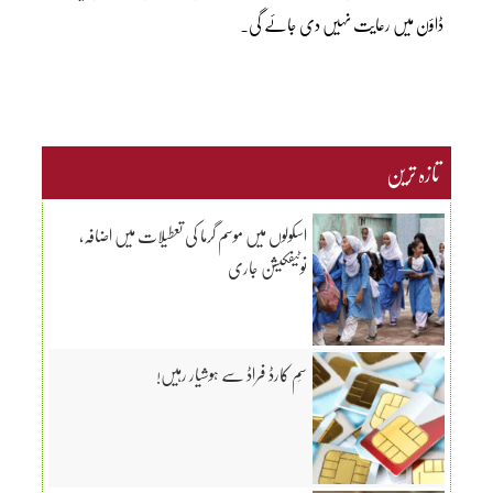
ڈاؤن میں رعایت نہیں دی جائے گی۔
تازہ ترین
اسکولوں میں موسم گرما کی تعطیلات میں اضافہ،
نوٹیفکیشن جاری
سِم کارڈ فراڈ سے ہوشیار رہیں!