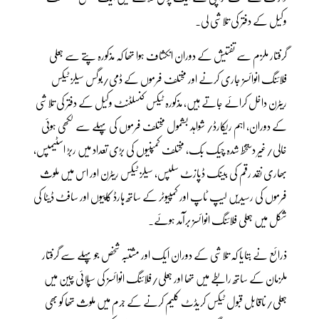
وکیل کے دفتر کی تلاشی لی۔
گرفتار ملزم سے تفتیش کے دوران انکشاف ہوا تھا کہ مذکورہ پتے سے جعلی
فلائنگ انوائسز جاری کرنے اور مختلف فرموں کے ڈمی/بوگس سیلز ٹیکس
ریٹرن داخل کرائے جاتے ہیں، مذکورہ ٹیکس کنسلٹنٹ وکیل کے دفتر کی تلاشی
کے دوران، اہم ریکارڈ/ شواہد بشمول مختلف فرموں کی پہلے سے لکھی ہوئی
خالی/غیر دستخط شدہ چیک بک، مختلف کمپنیوں کی بڑی تعداد میں ربڑ اسٹیمپس،
بھاری نقد رقم کی بینک ڈپازٹ سلپس، سیلز ٹیکس ریٹرن اور اس میں ملوث
فرموں کی رسیدیں لیپ ٹاپ اور کمپیوٹر کے ساتھ ہارڈ کاپیوں اور سافٹ ڈیٹا کی
شکل میں جعلی فلائنگ انوائسز برآمد ہوئے۔
ذرائع نے بتایا کہ تلاشی کے دوران ایک اور مشتبہ شخص جو پہلے سے گرفتار
ملزمان کے ساتھ رابطے میں تھا اور جعلی/فلائنگ انوائسز کی سپلائی چین میں
جعلی/ناقابل قبول ٹیکس کریڈٹ کلیم کرنے کے جرم میں ملوث تھا کو بھی