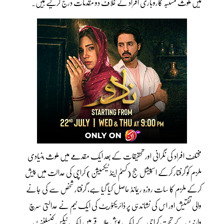
میں ملوث مشتبہ کاروباری افراد کے خلاف دو مقدمات درج کرلیے ہیں۔
مختلف افراد کی نگرانی اور تحقیقات کے بعد ایک مقدمے میں ملوث بنیادی
ملزم کو گرفتار کرکے اسپیشل جج (کسٹم اینڈ ٹیکسیشن) کراچی کی عدالت میں پیش
کرکے ملزم کا سات روزہ ریمانڈ حاصل کیا گیا ہے، گرفتار شخص سے کی جانے
والی تفتیش اور اس کی نشاندہی پر ڈائریکٹوریٹ کی ایک ٹیم نے عدالتی سرچ
وارنٹ کے تحت کراچی کے ایک پوش علاقے میں ایک ٹیکس کنسلٹنٹ