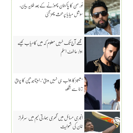
نور حسن کا پاکستان چھوڑنے کے بعد طنزیہ بیان،
سوشل میڈیا پر بحث چھڑ گئی
مجھے آج تک نہیں معلوم کہ میں کامیاب کیسے
ہوا: عاطف اسلم
’میسجز کا جواب ہی نہیں دیتی‘، امیتابھ بچن کا پریتی
زنٹا سے شکوہ
انجری مسائل میں گھری بھارتی ٹیم میں سرفراز
خان کی شمولیت