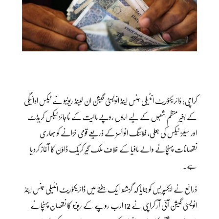
کراچی: ڈائریکٹوریٹ انٹیلی جنس اینڈ انویسٹی گیشن ان لینڈ ریونیو نے ٹیکس ادائیگی
کے بغیر منظم شعبوں کے لیے اربوں روپے مالیت کے ناجائز ٹیکس کریڈٹ
اور سیلز ٹیکس کی جعلی، فلائنگ انوائسز کے ذریعے قومی خزانے کو بھاری
نقصانات پہنچانے والے مافیا کے خلاف ملک گیر کریک ڈاؤن کا آغاز کردیا
ہے۔
ذرائع نے ایکسپریس کو بتایا کہ گزشتہ ایک ہفتے میں ڈائریکٹوریٹ انٹیلی جنس اینڈ
انویسٹی گیشن آئی آر کراچی نے 12 ارب روپے کے ریونیو کا نقصان پہنچانے