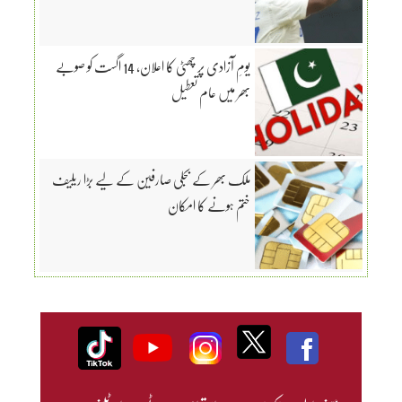
یومِ آزادی پر چھٹی کا اعلان، 14 اگست کو صوبے
بھر میں عام تعطیل
ملک بھر کے بجلی صارفین کے لیے بڑا ریلیف
ختم ہونے کا امکان