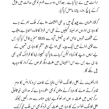
حراست میں لے لیا گیاہے۔ بعدازاں دوسرے ملزم کو بھی عدالت میں پیش
کرکے پانچ روزہ ریمانڈ حاصل کیا گیا۔
گرفتار ملزمان سے پوچھ گچھ میں یہ بھی انکشاف ہوا ہے کہ ملک بھر کے بڑے
کاروباری اداروں اور لمیٹڈ کمپنیوں نے بھی اس فراڈ کا فائدہ اٹھایا ہے، پنجاب
کے مختلف شہروں خاص طور پر فیصل آباد سے IRIS سسٹم پر فائل کیا گیا، جس
سے قومی خزانے میں ایک پیسہ بھی ادا کیے بغیر منظم کاروباری شعبوں کے
لیے اربوں روپے کا ناجائز ٹیکس کریڈٹ بنایا گیا، کمپیوٹر ڈیٹا کا فرانزک تجزیہ بھی
جاری ہے جس سے اس اسکینڈل میں ملوث دیگر مجرموں کے کردار کا مزید پتہ
چل سکے گا۔
ڈائریکٹوریٹ نے جعلی/فلائنگ انوائس مافیا کے خلاف زیرو ٹالرینس کا عزم
ظاہر کرتے ہوئے کاروبار کرنے والوں کو بھی مشورہ دیا ہے کہ وہ ایسی غیر قانونی
سرگرمیوں میں ملوث نہ ہوں اور خود کو بے ایمان عناصر سے دور رکھیں کیونکہ
جعلی فلائنگ انوائسز کے کاروبار میں ملوث کسی فرد کو بھی اس ملک گیر کریک