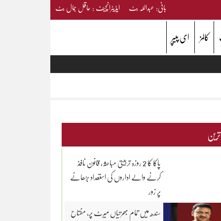
بانی: عبداللہ بٹ ایڈیٹرانچیف : عاقل جمال بٹ
کالمز
ای پیپر
 ترین
پاکا کا 2 روزہ تربیتی مباحثہ، قانون نافذ
کرنے والے اداروں کی استعداد بڑھانے
پر زور
سندھ میں تمام بھرتیاں میرٹ پر، مفتاح