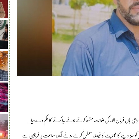
یڑھی بان فرمان اللہ کی ضمانت منظور کرتے ہوئے رہا کرنے کا حکم دے دیا۔
 کو سزا دینے کا مجسٹریٹ کا فیصلہ معطل کرتے ہوئے آئندہ سماعت پر فریقین سے