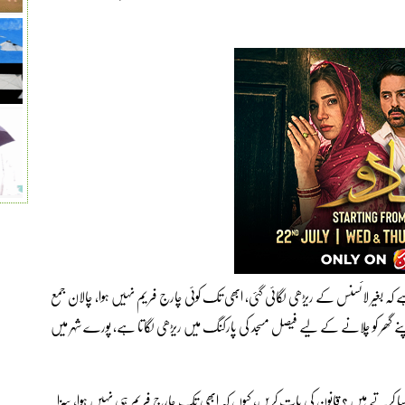
کہ بغیر لائسنس کے ریڑھی لگائی گئی، ابھی تک کوئی چارج فریم نہیں ہوا، چالان جمع
ں اپنے گھر کو چلانے کے لیے فیصل مسجد کی پارکنگ میں ریڑھی لگاتا ہے، پورے شہر میں
ا کرتے ہیں ؟ قانون کی بات کریں، کیوں کہ ابھی تک چارج فریم ہی نہیں ہوا، سزا