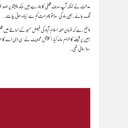
عدالت نے کہاکہ آپ صرف قلفی کا بتا رہے ہیں جبکہ پٹیشنر پر بھتہ خ
لگ جائے۔ تین ماہ کی سزا تو پھر بہت کم ہے زیادہ ہونی چاہئے۔
واضح رہے کہ فرمان اللہ اسلام آباد کی فیصل مسجد کے احاطے میں قل
زمین پر قبضے کا الزام عائد کیا، اسپیشل مجسٹریٹ نے سی ڈی اے کا مو
سزا سنائی تھی۔