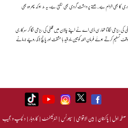
وری کا بھی الزام ہے۔بھتے پر دہشت گردی بھی لگتی ہے، یہ نہ ہو کہ پھر وہ بھی
فی کی ریڑھی لگاتا تھا،سی ڈی اے نے اپنے چالان میں قلفی کی ریڑھی لگا کر سرکاری
قف تسلیم کرتے ہوئے فرمان اللہ کو تین ماہ قید با مشقت اور پانچ لاکھ روپے جرمانے
صفحہ اول
|
پاکستان
|
بین الاقوامی
|
سپورٹس
|
انٹرٹینمنٹ
|
کاروبار
|
دلچسپ و عجیب