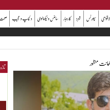
اقوامی
سپورٹس
شوبز
کاروبار
سائنس و ٹیکنالوجی
دلچسپ و عجیب
صحت
مانت منظور
تازہ