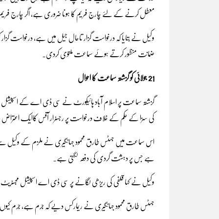
معطل کرنے کے لئے چارج فریم کا ہونا ضروری ہے، اگر چارج فریم ہ
وکیل نے بتایا کہ درخواست گزار تاحال جیل میں ہے، درخواست گزار 
ضمانت منظور کرتے ہوئے سماعت ملتوی کردی۔
21 جولائی کو گزشتہ سماعت کا احوال
گزشتہ سماعت پر اسلام آباد ہائیکورٹ نے سی ڈی اے کے اسپیشل مجسٹ
کی سزا کے حکم کے خلاف درخواست پر رجسٹرار آفس کاایک اعتراض دور
اس سماعت میں جسٹس طارق محمود جہانگیری نے ملزم کے وکیل سے کہا 
ہے جس پر دہشت گردی کی دفعہ لگتی ہے۔
وکیل نے کہا قلفی کی ریڑھی لگانے پر سی ڈی اے اسپیشل مجسٹریٹ نے
جسٹس طارق محمود جہانگیری نے ریمارکس دیے کہ جرم ہے، جرم کیو