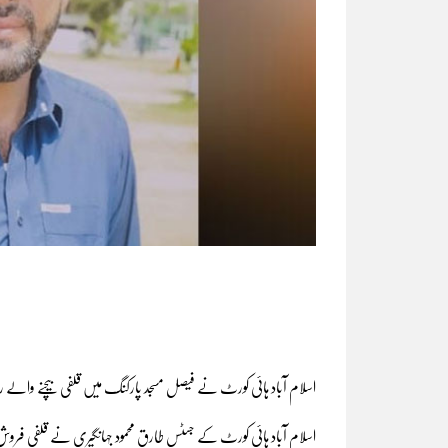
اسلام آباد ہائی کورٹ نے فیصل مسجد پارکنگ میں قلفی بیچنے والے ر
اسلام آباد ہائی کورٹ کے جسٹس طارق محمود جہانگیری نے قلفی فروش