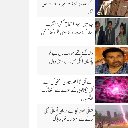
کے صدر پر الزامات غیر ذمہ دارانہ، ضیا
لنجار
جدہ میں ’’یوم استحقاق کشمیر‘‘ تقریب،
بھارتی مذمت، دستاویزی فلم دکھائی گئی
والد کہتے تھے بھارت ماں ہے تو
پاکستان اسکی بہن ہے: سنی دیول
اے آئی گاڈ فادرجیفری ہنٹن کی اے
آئی ٹیکنالوجی کے حوالے سے تشویشناک
پیشگوئیاں
تھائی لینڈ: میچ کے دوران آسمانی بجلی
گرنے سے 24 سالہ فٹبالر ہلاک