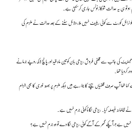
و تو ہی یہ عدالت شوکاز نوٹس جاری کرسکتی ہے۔
کو ٹرائل کورٹ سے کوئی ریلیف نہیں ملا، دلائل سننے کے بعد عدالت نے ملزم کی
ریٹ کی جانب سے قلفی فروش ریڑھی بان کو تین ماہ قید اور پانچ لاکھ روپے جرمانے
 کردیا تھا۔
تھا آپ صرف قلفیاں بیچنے کا بتا رہے ہیں جبکہ ملزم پر بھتہ خوری کا بھی الزام
 ظالمانہ فیصلہ کیا۔ ریڑھی لگانا کوئی جرم نہیں ہے۔
ں نہیں ہے؟،آپکے گھر کے آگے کوئی ریڑھی لگا دے تو وہ جرم نہیں ہے؟