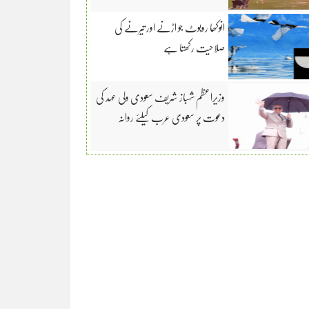
انوکھا روبوٹ جو اڑنے اور تیرنے کی
صلاحیت رکھتا ہے
وزیراعظم شہباز شریف سعودی ولی عہد کی
دعوت پر سعودی عرب کیلئے روانہ