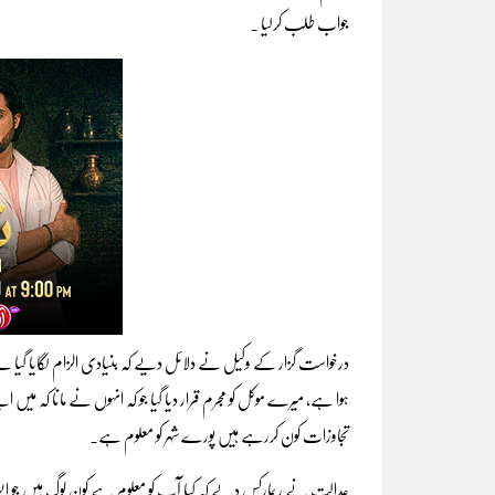
جواب طلب کرلیا ۔
درخواست گزار کے وکیل نے دلائل دیے کہ بنیادی الزام لگایا گیا ہے 
ہوا ہے، میرے موکل کو مجرم قرار دیا گیا جو کہ انہوں نے مانا کہ می
تجاوزات کون کررہے ہیں پورے شہر کو معلوم ہے۔
عدالت نے ریمارکس دیے کہ کیا آپ کو معلوم ہے کون لوگ ہیں جو ایس