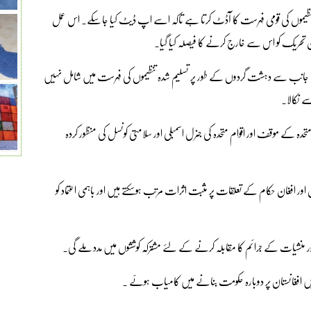
تنظیموں کی قومی فہرست کا آڈٹ کرتا ہے تاکہ اسے اپ ڈیٹ کیا جاسکے۔ اس عمل
 تحریک کو اس سے خارج کرنے کا فیصلہ کیا گیا۔
سل کی جانب سے دہشت گردوں کے طور پر تسلیم شدہ تنظیموں کی فہرست میں شامل نہیں
 نکالا۔
تحدہ کے موقف اور اقوام متحدہ کی جنرل اسمبلی اور سلامتی کونسل کی منظور کردہ
 افغان حکام کے تعلقات پر مثبت اثرات مرتب ہوسکتے ہیں اور باہمی اعتماد کو
ور منشیات کے جرائم کا مقابلہ کرنے کے لئے مشترکہ کوششوں میں مدد ملے گی۔