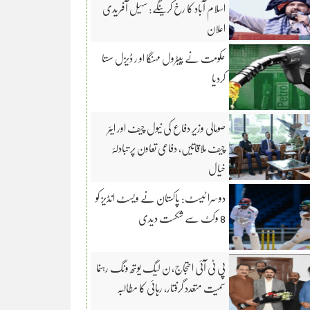
اسلام آباد کا رخ کرینگے: سہیل آفریدی
اعلان
حکومت نے پیٹرول مہنگا او ر ڈیزل سستا
کردیا
صومالی وزیرِ دفاع کی نیول چیف اور ایئر
چیف ملاقاتیں، دفاعی تعاون پر تبادلۂ
خیال
دوسرا ٹیسٹ: پاکستان نے ویسٹ انڈیز کو
8 وکٹ سے شکست دیدی
پی ٹی آئی احتجاج، ن لیگ یوتھ ونگ رہنما
سمیت متعدد گرفتار، رہائی کا مطالبہ