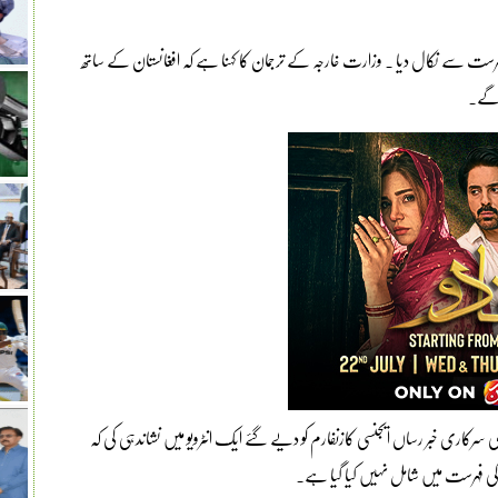
فہرست سے نکال دیا ۔ وزارت خارجہ کے ترجمان کا کہنا ہے کہ افغانستان کے ساتھ
 گے۔
کاری خبر رساں ایجنسی کازنفارم کو دیے گئے ایک انٹرویو میں نشاندہی کی کہ
 کی فہرست میں شامل نہیں کیا گیا ہے۔