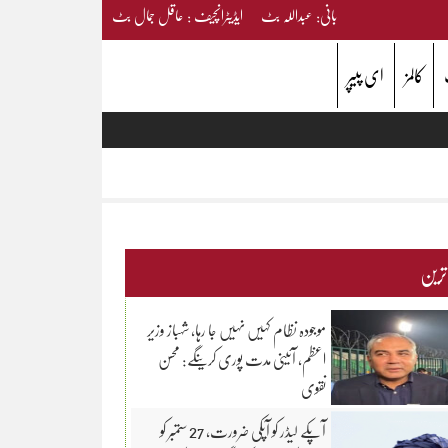
بانی: عبداللہ بٹ ایڈیٹرانچیف : عاقل جمال بٹ
کالمز
ای پیپر
 ترین
موجودہ نظام کہیں نہیں جا رہا، شہباز وزیر
اعظم، آئینی مدت پوری کرینگے: محسن
نقوی
آپکے لیڈر کو آپکی ضرورت، 27 ستمبر کو