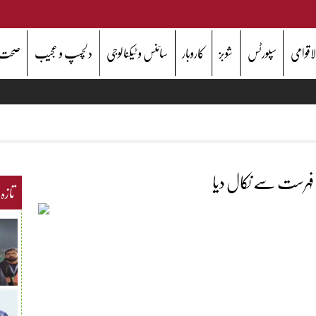
اقوامی
سپورٹس
شوبز
کاروبار
سائنس و ٹیکنالوجی
دلچسپ و عجیب
صحت
 فہرست سے نکال دیا
تازہ