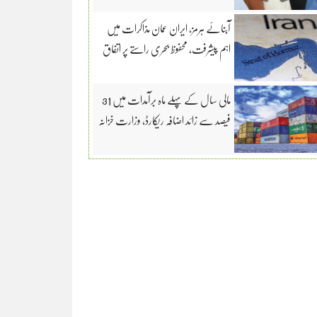
آبنائے ہرمز، ایران عمان مذاکرات میں
اہم پیشرفت، محفوظ بحری راستے پر اتفاق
مالی سال کے پہلے ماہ برآمدات میں 31
فیصد سے زائد اضافہ ریکارڈ، وزارت خزانہ