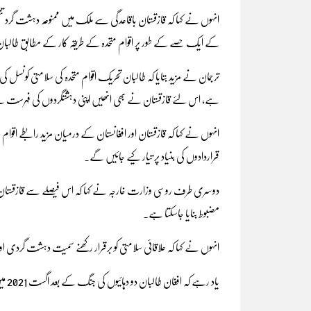
انہوں نے کہا کہ قازقستان باقاعدگی سے ملک میں ممنوعہ دہشت گرد 
کے ایک حصے کے طور پر اقوام متحدہ کے طریقہ کار کے مطابق طالبان
ترجمان نے مزید بتایا کہ طالبان تحریک اقوام متحدہ کی سلامتی کون
ہے، اس لئے قازقستان نے بھی انھیں اپنی دہشتگردوں کی فہرست سے
انہوں نے کہا کہ قازقستان اور افغانستان کے درمیان مزید رابطے اقوام م
قراردادوں کی بنیاد پر تیار کیے جائیں گے۔
دوسری طرف روسی وزارت خارجہ نے کہا کہ اس فیصلے سے قازقستان اور
مضبوط بنایا جاسکتا ہے۔
انہوں نے کہا کہ علاقائی سلامتی کو برقرار رکھنے سمیت دہشت گردی ا
یاد رہے کہ افغان طالبان دو دہائیوں کی جنگ کے بعد اگست 2021 میں افغانستان پر دوبارہ حکومت بنانے میں کامیاب ہوئے ۔