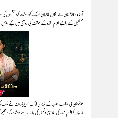
آستانہ: قازقستان نے افغان طالبان تحریک کو دہشت گرد تنظیموں کی 
مستقبل کے رابطے اقوام متحدہ کے موقف کی روشنی میں کیے جائیں
قازقستان کی وزارت خارجہ کے ترجمان ایبک سمیڈیاروف نے ملک کی سر
طالبان کو اقوام متحدہ کی سلامتی کونسل کی جانب سے دہشت گرد تنظیم