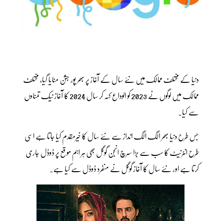
دنیا کے مختلف ممالک میں نئے سال کے آغاز پر بھر پور جشن منایا گیا، مختلف
ممالک میں لوگوں نے 2023 کو الوداع کہہ کر سال 2024 کا آغاز نیک تمناوں
سے کیا۔
جس طرح دنیا بھر الگ الگ انداز سے نئے سال کا خیرمقدم کیا جاتا ہے اسی
طرح انٹرنیٹ کا سب سے بڑا سرچ انجن گوگل بھی ہر اہم موقع پر ڈوڈل جاری
کرتا ہے اور نئے سال کا آغاز گوگل نے منفرد ڈوڈل سے کیا ہے۔