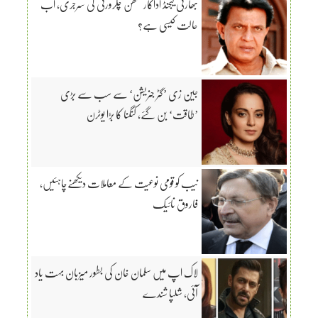
بھارتی لیجنڈ اداکار متھن چکرورتی کی سرجری، اب
حالت کیسی ہے؟
جین زی ’گٹر جنریشن‘ سے سب سے بڑی
’طاقت‘ بن گئے، کنگنا کا بڑا یوٹرن
نیب کو قومی نوعیت کے معاملات دیکھنےچاہئیں،
فاروق نائیک
لاک اپ میں سلمان خان کی بطور میزبان بہت یاد
آئی، شلپا شندے