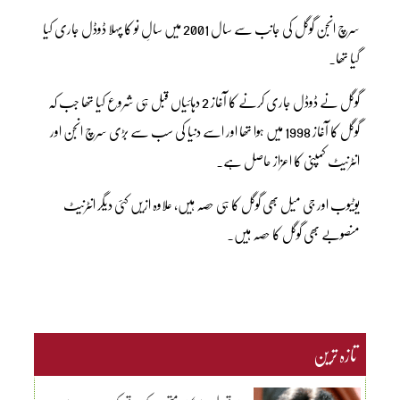
سرچ انجن گوگل کی جانب سے سال 2001 میں سالِ نو کا پہلا ڈوڈل جاری کیا
گیا تھا۔
گوگل نے ڈوڈل جاری کرنے کا آغاز 2 دہائیاں قبل ہی شروع کیا تھا جب کہ
گوگل کا آغاز 1998 میں ہوا تھا اور اسے دنیا کی سب سے بڑی سرچ انجن اور
انٹرنیٹ کمپنی کا اعزاز حاصل ہے۔
یوٹیوب اور جی میل بھی گوگل کا ہی حصہ ہیں، علاوہ ازیں کئی دیگر انٹرنیٹ
منصوبے بھی گوگل کا حصہ ہیں۔
تازہ ترین