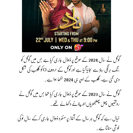
گوگل نے سال 2024 کے موقع پر ڈوڈل جاری کیا ہے جس میں گوگل کو
رنگ برنگی ربنز سے سجایا گیا ہے اور گوگل کے حروف O کو گلوب کی شکل
دی گئی ہے، گلوب کے اوپر ہی 2024 لکھا ہوا ہے۔
گوگل نے سال 2023 کے موقع پر ڈوڈل جاری کیا تھا جس میں گوگل نے
روشنیوں پھل پھلجھڑیاں اور پٹاخے دکھائے تھے۔
خیال رہے کہ گوگل ہر سال کے آغاز پر منفرد ڈوڈل جاری کرکے سالِ نو کی
خوشی مناتا ہے۔