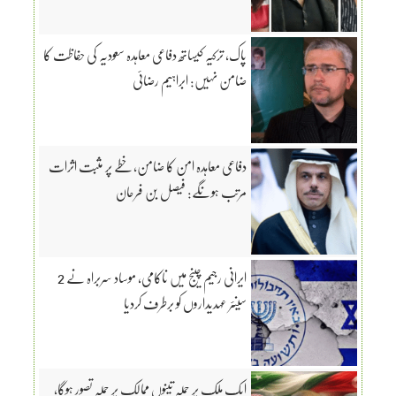
پاک، ترکیہ کیساتھ دفاعی معاہدہ سعودیہ کی حفاظت کا
ضامن نہیں: ابراہیم رضائی
دفاعی معاہدہ امن کا ضامن، خطے پر مثبت اثرات
مرتب ہونگے: فیصل بن فرحان
ایرانی رجیم چینج میں ناکامی، موساد سربراہ نے 2
سینئر عہدیداروں کو برطرف کردیا
ایک ملک پر حملہ تینوں ممالک پر حملہ تصور ہوگا،