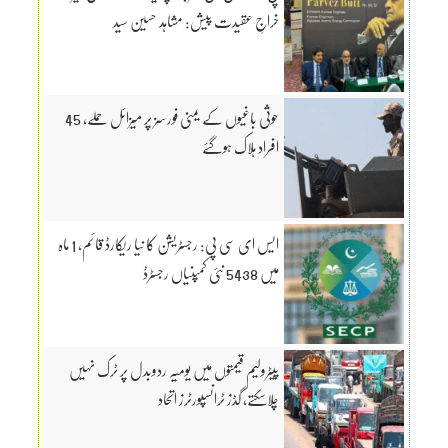
خراجِ عقیدت پیش: مشاہد حسین سید
حوثی باغیوں کے یمنی فورسز پر میزائل حملے، 45
افراد ہلاک ہوگئے
ایس ای سی پی: رجسٹریشن کا نیا ریکارڈ قائم، 1 ماہ
میں 5438 نئی کمپنیاں رجسٹرڈ
پیٹرولیم قیمتوں میں یومیہ ردوبدل پر ٹرک نہیں
چلاسکتے، گڈز ٹرانسپورٹرز اتحاد