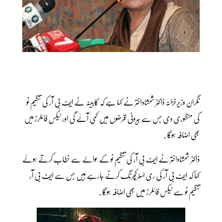
نگران وزیرخزانہ ڈاکٹر شمشاداختر نے کہا ہے کہ کابینہ نے ایف بی آر کی تنظیم نو
کی منظوری دی جس سے بیرونی قرضوں میں کمی آئے گی اور ٹیکس فائلرز میں
بھی اضافہ ہوگا۔
ڈاکٹر شمشاداختر نے ایف بی آر کی تنظیم نو کے حوالے سے خطاب کرتے ہوئے
کہا کہ ایف بی آر کی ری اسٹرکچرنگ کرنے جارہے ہیں جس سے ایف بی آر
تنظیم نو سے ٹیکس فائلرز میں بھی اضافہ ہوگا۔