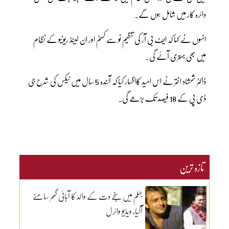
دائرہ کار میں شامل ہوں گے۔
انہوں نے کہا کہ ایف بی آر کی تنظیم نو سے کسٹم اور ان لینڈ ریونیو کے نظام
میں بھی بہتری آئے گی۔
ڈاکٹر شمشاد اختر نے اس امید کااظہار کیا کہ آئندہ 5 سال میں ٹیکس کی شرح جی
ڈی پی کے 18 فیصد تک بڑھے گی۔
تازہ ترین
جہلم میں سنجے دت کے والد کا آبائی گھر سامنے
آگیا، ویڈیو وائرل