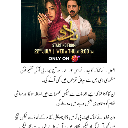
انہوں نے کہا کہ کابینہ نے اس حوالے سے آج ایف بی آر کی تنظیم نو کی
منظوری دی جس سے بیرونی قرضوں میں کمی آئے گی۔
ان کا کہنا تھا کہ ایسے اقدامات سے ٹیکس محصولات میں اضافہ ہو گا اور معاشی
نظام کو دستاویزی شکل دینے میں مدد ملے گی۔
وزیر خزانہ نے کہا کہ ایف بی آر میں ڈیجیٹائزیشن نظام کے نفاذ سے ٹیکس لیکیج
میں کمی آئے گی اور ٹیکس نظام میں نہ آنے والے شبعہ جات بھی ٹیکس