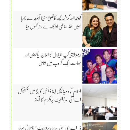
گووندا اور کرشمہ کپور کاتعلق سنیتا آہوجہ سے چھپا
نہیں تھا، ساتھی اداکارہ نے راز کھول دیا
ویمنز ایشیا کپ شیڈول کا اعلان، پاکستان اور
بھارت ایک گروپ میں شامل
اسلام آباد میڈیکل اینڈ ڈینٹل کالج میں کلینیکل
اے آئی سرٹیفکیٹ پروگرام کا آغاز
پی اے ای سی سربراہ پرویز بٹ “خاموش ہیرو،