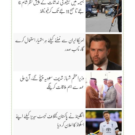
بسیمہ میں سیکیورٹی خدشات کے پیش نظر شام 6
بجے تا صبح 11 بجے تک کرفیو نافذ
امریکا ایران سے نمٹنے کیلئے ہر ہتھیار استعمال کرے
گا، نائب صدر
وزیراعظم شہباز شریف سعودیہ پہنچ گئے، آج ولی
عہد سے اہم ملاقات کرینگے
انگلینڈ نے پاکستان کیخلاف ٹیسٹ سیریز کیلئے اپنے
اسکواڈ کا اعلان کر دیا