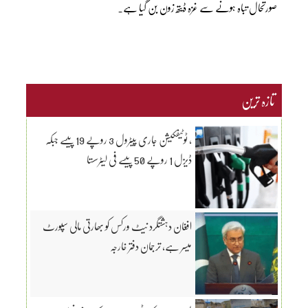
صورتحال تباہ ہونے سے غزہ ڈیتھ زون بن گیا ہے۔
تازہ ترین
، ٹوٹیفکیشن جاری پیٹرول 3 روپے 19 پیسے جبکہ
ڈیزل 1 روپے 50 پیسے فی لیٹرسستا
افغان دہشتگرد نیٹ ورکس کو بھارتی مالی سپورٹ
میسر ہے، ترجمان دفتر خارجہ