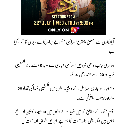
آبادکاری سے متعلق متنازع اسرائیلی منصوبے پر امریکا نے مایوسی کا اظہار کیا
ہے۔
دوسری جانب وسطی غزہ میں اسرائیلی بمباری سے مزید 40 سے زائد فلسطینی
شہید اور 100 سے زائد زخمی ہوگئے۔
7 اکتوبر سے جاری اسرائیل کے وحشیانہ حملوں میں فلسطینی شہدا کی تعداد 29
ہزار 550 تک جا پہنچی ہے۔
اقوام متحدہ کےمطابق غزہ میں شہید ہونے والوں میں 90 فیصد خواتین اور بچے
شامل ہیں جبکہ عالمی ادارہ صحت کا کہنا ہے غزہ میں انسانی اور صحت کی