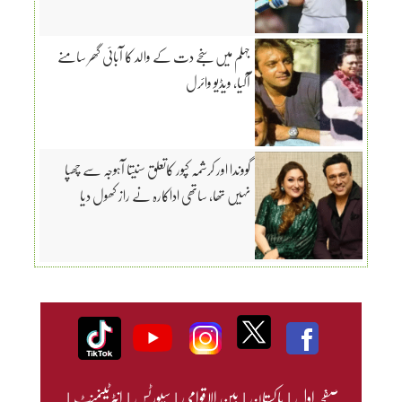
جہلم میں سنجے دت کے والد کا آبائی گھر سامنے
آگیا، ویڈیو وائرل
گووندا اور کرشمہ کپور کاتعلق سنیتا آہوجہ سے چھپا
نہیں تھا، ساتھی اداکارہ نے راز کھول دیا
صفحہ اول
|
پاکستان
|
بین الاقوامی
|
سپورٹس
|
انٹرٹینمنٹ
|