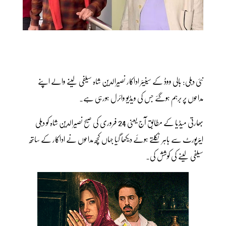
نئی دہلی: بالی ووڈ کے سینیئر اداکار نصیرالدین شاہ سیلفی لینے والے اپنے
مداحوں پر برہم ہوگئے جس کی ویڈیو وائرل ہورہی ہے۔
بھارتی میڈیا کے مطابق آج یعنی 24 فروری کی صبح نصیرالدین شاہ کو دہلی
ایئرپورٹ سے باہر نکلتے ہوئے دیکھا گیا جہاں کچھ مداحوں نے اداکار کے ساتھ
سیلفی لینے کی کوشش کی۔