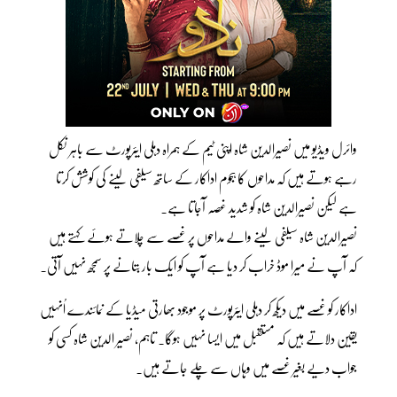
وائرل ویڈیو میں نصیرالدین شاہ اپنی ٹیم کے ہمراہ دہلی ایئرپورٹ سے باہر نکل
رہے ہوتے ہیں کہ مداحوں کا ہجوم اداکار کے ساتھ سیلفی لینے کی کوشش کرتا
ہے لیکن نصیرالدین شاہ کو شدید غصہ آجاتا ہے۔
نصیرالدین شاہ سیلفی لینے والے مداحوں پر غصے سے چلاتے ہوئے کہتے ہیں
کہ آپ نے میرا موڈ خراب کر دیا ہے آپ کو ایک بار بتانے پر سمجھ نہیں آتی۔
اداکار کو غصے میں دیکھ کر دہلی ایئرپورٹ پر موجود بھارتی میڈیا کے نمائندے اُنہیں
یقین دلاتے ہیں کہ مستقبل میں ایسا نہیں ہوگا۔ تاہم، نصیر الدین شاہ کسی کو
جواب دیے بغیر غصے میں وہاں سے چلے جاتے ہیں۔