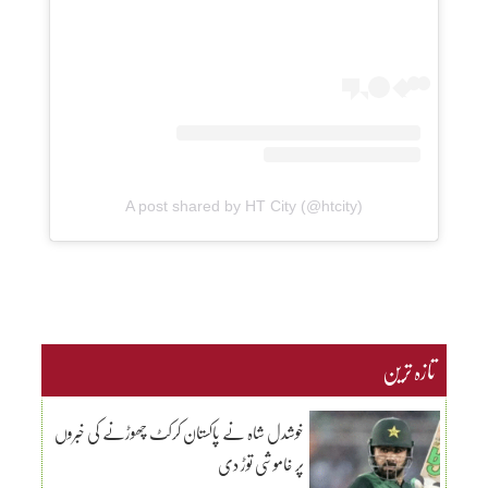
A post shared by HT City (@htcity)
تازہ ترین
خوشدل شاہ نے پاکستان کرکٹ چھوڑنے کی خبروں
پر خاموشی توڑ دی