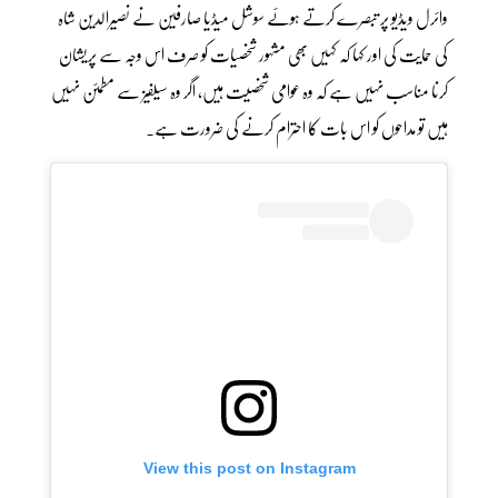
وائرل ویڈیو پر تبصرے کرتے ہوئے سوشل میڈیا صارفین نے نصیرالدین شاہ
کی حمایت کی اور کہا کہ کہیں بھی مشہور شخصیات کو صرف اس وجہ سے پریشان
کرنا مناسب نہیں ہے کہ وہ عوامی شخصیت ہیں، اگر وہ سیلفیز سے مطمئن نہیں
ہیں تو مداحوں کو اس بات کا احترام کرنے کی ضرورت ہے۔
View this post on Instagram