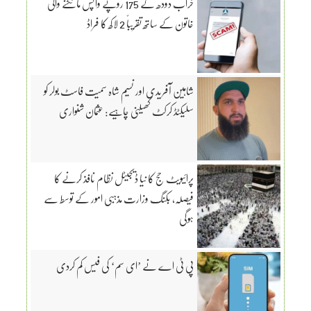
خراب دودھ کے 175 روپے واپس مانگنے والی
خاتون کے ساتھ تقریباً 2 لاکھ کا فراڈ
شاہین آفریدی اور نسیم شاہ سمیت فاسٹ بولر کو
سلیکٹڈ کرکٹ کھیلنی چاہیے: عثمان شنواری
پرائیویٹ حج کا نیا ڈیجیٹل نظام نافذ کرنے کا
فیصلہ، بکنگ وزارت مذہبی امور کے توسط سے
ہوگی
پی ٹی اے نے ’ای سم‘ کی فیس کم کردی