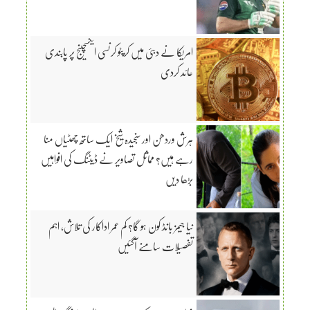
امریکا نے دبئی میں کرپٹو کرنسی ایکسچینج پر پابندی
عائد کردی
ہرش وردھن اور سنجیدہ شیخ ایک ساتھ چھٹیاں منا
رہے ہیں؟ مماثل تصاویر نے ڈیٹنگ کی افواہیں
بڑھا دیں
نیا جیمز بانڈ کون ہو گا؟ کم عمر اداکار کی تلاش، اہم
تفصیلات سامنے آگئیں