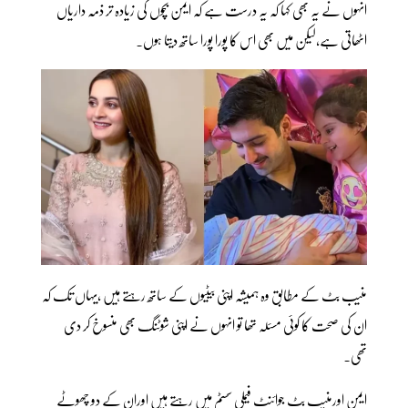
انہوں نے یہ بھی کہا کہ یہ درست ہے کہ ایمن بچوں کی زیادہ تر ذمہ داریاں
اٹھاتی ہے،لیکن میں بھی اس کا پورا پورا ساتھ دیتا ہوں۔
منیب بٹ کے مطابق وہ ہمیشہ اپنی بیٹیوں کے ساتھ رہتے ہیں ،یہاں تک کہ
ان کی صحت کا کوئی مسئلہ تھا تو انہوں نے اپنی شوٹنگ بھی منسوخ کر دی
تھی۔
ایمن اورمنیب بٹ جوائنٹ فیملی سسٹم میں رہتے ہیں اوران کے دو چھوٹے