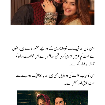
ایمن خان اور منیب بٹ شوبز انڈسٹری کے دو ایسے مشہورستارے ہیں، جنہوں
نے بہت کم عمرمیں شادی کر لی تھی اور انہوں نے اس خوبصورت رشتہ کو
تاحال برقرار رکھا ہے۔
اس کامیاب جوڑے کی دو بیٹیاں بھی ہیں اور یہ جوڑا ایک دوسرے سے
بہت خوش اور مطمئن ہے۔