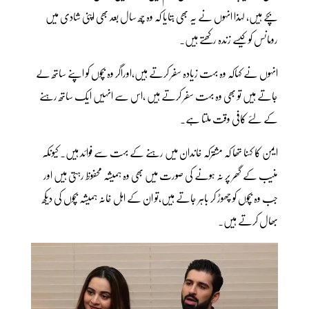
بچے ہیں، لہذا انہوں نے یہ بھی بتایا کہ وہ چھ سال بعد بھی اپنی شادی میں
رومانس کو کیسے زندہ رکھتے ہیں۔
انہوں نے کہاکہ وہ بہت زیادہ سفر کرتے ہیں،اوراگر وہ بچوں کو اپنے ساتھ لے
جاتے ہیں تو بھی وہ بہت سفر کرتے ہیں ،اس سے انہیں ایک ساتھ رہنے
کے لئے کافی وقت ملتا ہے۔
ایمن کا کہنا تھا کہ مشترکہ خاندان میں رہنے کے بہت سے فوائد ہیں۔ کیونکہ
منیب کے گھر پر نہ ہونے کی صورت میں بھی وہ ہمیشہ محفوظ رہتی ہیں اور
جب وہ بچوں کو چھوڑ کر باہر جاتے ہیں،تو ان کے اہل خانہ ہمیشہ بچوں کی دیکھ
بھال کرتے ہیں۔