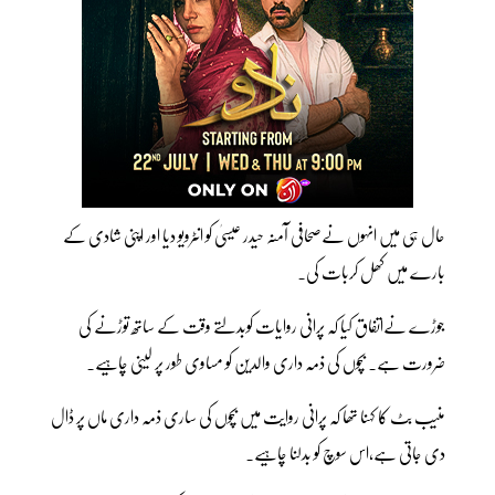
حال ہی میں انہوں نےصحافی آمنہ حیدر عیسیٰ کو انٹرویو دیا اور اپنی شادی کے
بارے میں کھل کربات کی۔
جوڑے نےاتفاق کیا کہ پرانی روایات کوبدلتے وقت کے ساتھ توڑنے کی
ضرورت ہے۔ بچوں کی ذمہ داری والدین کو مساوی طور پر لینی چاہیے۔
منیب بٹ کا کہنا تھا کہ پرانی روایت میں بچوں کی ساری ذمہ داری ماں پر ڈال
دی جاتی ہے،اس سوچ کو بدلنا چاہیے۔