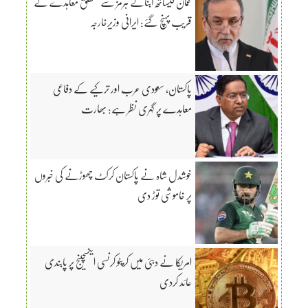
عمان کیساتھ آبنائے ہرمز سے متعلق معاہدے کے
قریب پہنچ گئے: ایرانی وزیرخارجہ
پاکستان، سعودی عرب اور ترکیے کے دفاعی
معاہدے پر گہری نظر ہے: بھارت
خوشدل شاہ نے پاکستان کرکٹ چھوڑنے کی خبروں
پر خاموشی توڑ دی
امریکا نے دبئی میں کرپٹو کرنسی ایکسچینج پر پابندی
عائد کردی