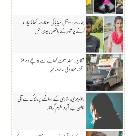
بھارت: سوشل میڈیا کی سوغات، کھانا تیار نہ
کرنے پر شوہر کے ہاتھوں بیوی قتل
شکارپور: مضر صحت کھانے سے 3 بچے دم توڑ
گئے، متعدد کی حالت غیر
راولپنڈی: شادی کے جھانسے پر بنکاک سےآئی
خاتون بے آبرو، ملزم گرفتار