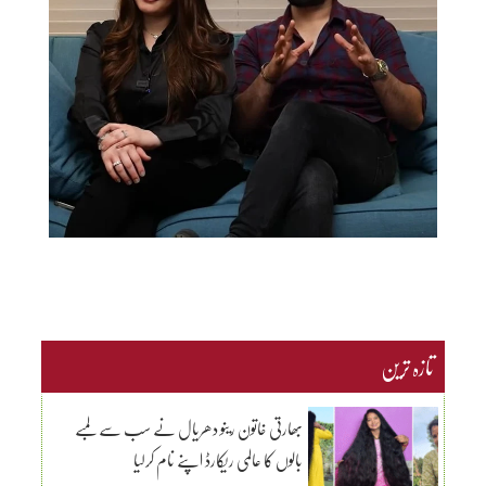
تازہ ترین
بھارتی خاتون رینو دھریال نے سب سے لمبے
بالوں کا عالمی ریکارڈ اپنے نام کرلیا