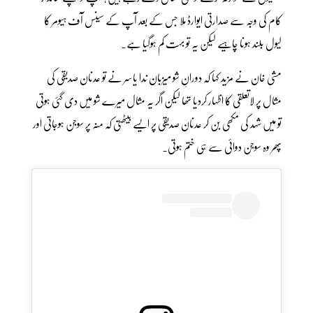
کام کی وجہ سے صدارتی ایوارڈ ملا جس کے بعد آپ کے سینس آف ہیومر کا
لیول بلند ہونا چاہیے لیکن یہ تو بہت کم ہوگیا ہے۔
مشی خان نے مزید کہا کہ دورانِ شو میزبان ندا یاسر نے تو عدنان صدیقی کی
مثال پر لاتعلقی کا اظہار کردیا تھا لیکن اگر یہ مثال میرے شو میں دی گئی ہوتی
تو میں شہد کی مکھی بن کر عدنان صدیقی پر ایسے بیٹھتی کہ منہ پر سوجن ہوجاتی اور
پھر وہ سوجن دوائی سے ہی ختم ہوتی۔