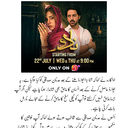
اداکارہ نے کہا کہ اتنا بڑا ایوارڈ ملنے کے بعد عدنان صدیقی کو کیا ہوگیا ہے، یہ
ایوارڈ حاصل کرنے کے بعد انسان کا مذاق بھی شاندار ہونا چاہیے لیکن اگر آپ
ایسا مذاق نہیں کرسکتے تو آپ کو نچلی سطح کا مذاق کرنے کے بجائے نارمل
بات کرنی چاہیے۔
اُنہوں نے عدنان صدیقی سے مخاطب ہوتے ہوئے کہا کہ آپ خواتین کا
مکھیوں سے موازنہ کرکے کونسی مثال دے رہے ہیں؟ آپ کو اپنے شاندار