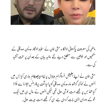
ماضی کی معروف پاکستانی اداکارہ مشی خان نے سینیئر اداکار عدنان صدیقی کے
مکھیوں اور خواتین سے متعلق دیے گئے حالیہ بیان کے بعد اُن پر سخت تنقید
کی ہے۔
مشی خان نے اپنے آفیشل انسٹاگرام ہینڈل پر اپنا ویڈیو پیغام جاری کیا جس میں
اُنہوں نے کہا کہ گزشتہ ماہ عدنان صدیقی کو پرائیڈ آف پرفارمنس ایوارڈ سے نوازا
گیا تھا جس پر مجھے بہت خوشی ہوئی تھی لیکن اُنہوں نے حال ہی میں ایک
شو کے دوران ایسی بات کردی جسے سُن کر مجھے بہت حیرت ہوئی۔