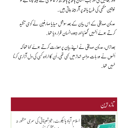
خواتین مکھی کی طرح ہاتھ پر آکر بیٹھ جاتی ہیں۔
عدنان صدیقی کے اس بیان کے بعد سوشل میڈیا صارفین نے کڑی تنقید
کرتے ہوئے اُنہیں گھٹیا اور بیہودہ انسان قرار دیا تھا۔
بعدازاں، عدنان صدیقی نے اپنے بیان پر معذرت کرتے ہوئے کہا تھا کہ
اُنہوں نے وہ بات مزاحیہ انداز میں کہی تھی، اُن کا ارادہ کسی کی دل آزاری کرنا
نہیں تھا۔
تازہ ترین
اسلام آباد ہائیکورٹ: ججز تعیناتی کی سمری منظور نہ