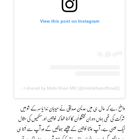
View this post on Instagram
A post shared by Mishi Khan MK (@mishikhanofficial2)
واضح رہے کہ حال ہی میں عدنان صدیقی نے میزبان ندا یاسر کے شو میں
شرکت کی تھی جہاں دوران گفتگو اُن کا کہنا تھا کہ خواتین اور مکھیوں کی مثال
ایک جیسی ہے، آپ جتنا خواتین کے پیچھے بھاگیں گے وہ آپ سے اُتنا ہی
دور بھاگیں گی اور جب انسان ہاتھ پر ہاتھ رکھ کر خاموشی سے بیٹھ جاتا ہے تو