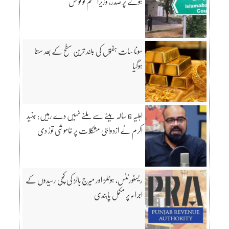
ہونے پر صدر، وزیراعظم کو نوٹس
سونا سات ہفتوں کی بلند ترین سطح کے بعد سستا
ہوگیا
اہلیہ 6 سالہ بیٹے سے ملنے نہیں دے رہیں: جنید
اکرم نے ازدواجی مشکلات پر خاموشی توڑ دی
ریسٹورنٹس، ہوٹلز اور میرج ہالز کی کچی رسیدوں کے
اجراء پر مکمل پابندی