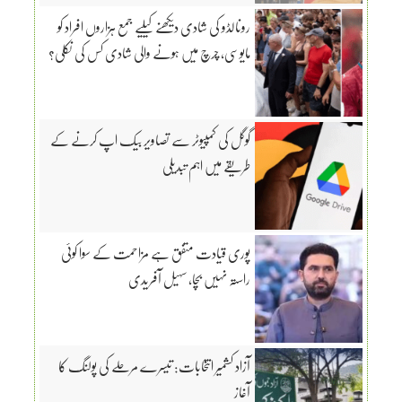
رونالڈو کی شادی دیکھنے کیلیے جمع ہزاروں افراد کو
مایوسی، چرچ میں ہونے والی شادی کس کی نکلی؟
گوگل کی کمپیوٹر سے تصاویر بیک اپ کرنے کے
طریقے میں اہم تبدیلی
پوری قیادت متفق ہے مزاحمت کے سوا کوئی
راستہ نہیں بچا، سہیل آفریدی
آزاد کشمیر انتخابات: تیسرے مرحلے کی پولنگ کا
آغاز