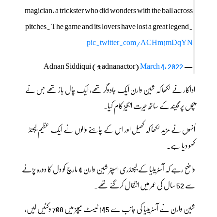
magician, a trickster who did wonders with the ball across
pitches. The game and its lovers have lost a great legend.
pic.twitter.com/ACHm1mDqYN
March 4, 2022
— Adnan Siddiqui (@adnanactor)
اداکار نے لکھا کہ شین وارن ایک جادوگر تھے، ایک چال باز تھے جس نے
پچوں پر گیند کے ساتھ حیرت انگیز کام کیا۔
اُنہوں نے مزید لکھا کہ کھیل اور اس کے چاہنے والوں نے ایک عظیم لیجنڈ
کھو دیا ہے۔
واضح رہے کہ آسٹریلیا کے لیجنڈری اسپنر شین وارن 4 مارچ کو دل کا دورہ پڑنے
سے 52 سال کی عمر میں انتقال کرگئے تھے۔
شین وارن نے آسٹریلیا کی جانب سے 145 ٹیسٹ میچز میں 708 وکٹیں لیں،