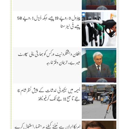
پیٹرول 3 روپے 19 پیسے جبکہ ڈیزل 1 روپے 50
پیسے فی لیٹر سستا
افغان دہشتگرد نیٹ ورکس کو بھارتی مالی سپورٹ
میسر ہے، ترجمان دفتر خارجہ
بسیمہ میں سیکیورٹی خدشات کے پیش نظر شام 6
بجے تا صبح 11 بجے تک کرفیو نافذ
امریکا ایران سے نمٹنے کیلئے ہر ہتھیار استعمال کرے