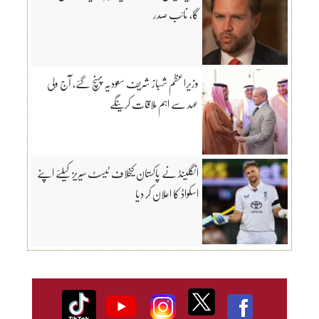
گا، نائب صدر
وزیراعظم شہباز شریف سعودیہ پہنچ گئے، آج ولی
عہد سے اہم ملاقات کرینگے
انگلینڈ نے پاکستان کیخلاف ٹیسٹ سیریز کیلئے اپنے
اسکواڈ کا اعلان کر دیا