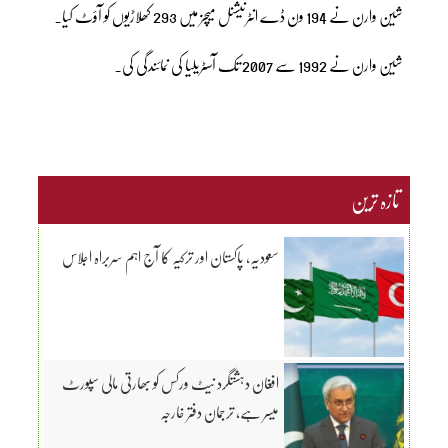
شین وارن نے 194 ون ڈے انٹرنیشنل میچز میں 293 کھلاڑیوں کو آؤٹ کیا۔
شین وارن نے 1992 سے 2007 تک آسٹریلیا کی نمائندگی کی۔
تازہ ترین
سعودیہ، پاکستان اور ترکیہ کا آج اہم سربراہ اجلاس
افغان دہشتگرد نیٹ ورکس کو بھارتی مالی سپورٹ
میسر ہے، ترجمان دفتر خارجہ