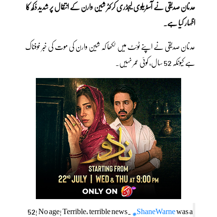
عدنان صدیقی نے آسٹریلوی لیجڈری کرکٹر شین وارن کے انتقال پر شدید دُکھ کا
اظہار کیا ہے۔
عدنان صدیقی نے اپنے ٹوئٹ میں لکھا کہ شین وارن کی موت کی خبر خوفناک
ہے کیونکہ 52 سال، کوئی عمر نہیں۔
52! No age! Terrible, terrible news.
#ShaneWarne
was a