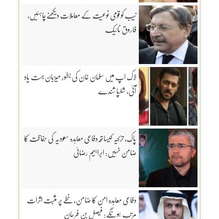
نیب کو قومی نوعیت کے معاملات دیکھنےچاہئیں،
فاروق نائیک
لاک اپ میں سلمان خان کی بطور میزبان بہت یاد
آئی، شلپا شندے
پاک، ترکیہ کیساتھ دفاعی معاہدہ سعودیہ کی حفاظت کا
ضامن نہیں: ابراہیم رضائی
دفاعی معاہدہ امن کا ضامن، خطے پر مثبت اثرات
مرتب ہونگے: فیصل بن فرحان