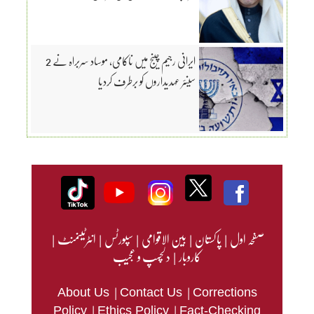
ایرانی رجیم چینج میں ناکامی، موساد سربراہ نے 2
سینئر عہدیداروں کو برطرف کردیا
صفحہ اول
|
پاکستان
|
بین الاقوامی
|
سپورٹس
|
انٹرٹینمنٹ
|
کاروبار
|
دلچسپ و عجیب
|
|
About Us
Contact Us
Corrections
|
|
Policy
Ethics Policy
Fact-Checking