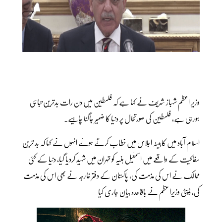
وزیر اعظم شہباز شریف نے کہا ہے کہ فلسطین میں دن رات بدترین تباہی
ہورہی ہے، فلسطین کی صورتحال پر دنیا کا ضمیر جاگنا چاہیے۔
اسلام آباد میں کابینہ اجلاس میں خطاب کرتے ہوئے انہوں نے کہا کہ بد ترین
سفاکیت کے واقعے میں اسمٰعیل ہنیہ کو تہران میں شہید کردیا گیا، دنیا کے کئی
ممالک نے اس کی مذمت کی، پاکستان کے دفتر خارجہ نے بھی اس کی مذمت
کی، ڈپٹی وزیراعظم نے باقاعدہ بیان جاری کیا۔