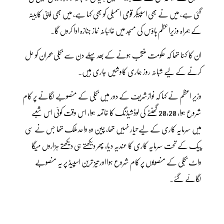
گئی ہے، میں نے بھی اسپیکر قومی اسمبلی کو بھی کہا ہے، میں بھی اپنی کابینہ
کے ہمراہ وزیراعظم ہاؤس کی مسجد میں غائبانہ نماز جنازہ ادا کروں گا۔
ان کا کہنا تھا کہ حکومت منتخب ہونے کے بعد پہلے دن سے بجلی بحران کو حل
کرنے کے لیے شبانہ روز ہماری کاوشیں جاری ہیں۔
وزیر اعظم نے کہا کہ نوازشریف کے دور میں بجلی کے منصوبے لگانے پر کام
شروع ہوا، 20،20 گھنٹے کی لوڈشیڈنگ کا خاتمہ ہوا، اس وقت کوئی اس شعبے
میں سرمایہ کاری کے لیے تیار نہیں تھا، چین وہ واحد ملک تھا جس نے سی
پیک کے تحت سرمایہ کاری کا عندیہ دیا، پھر دیکھتے ہی دیکھتے ہزاروں میگا
واٹ بجلی کے منصوبوں پر کام شروع ہوا اور تیز ترین اسپیڈ پر یہ منصوبے
لگائے گئے۔