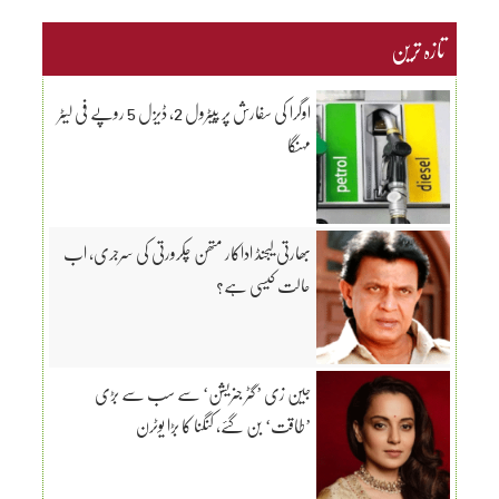
تازہ ترین
اوگرا کی سفارش پر پیٹرول 2، ڈیزل 5 روپے فی لیٹر
مہنگا
بھارتی لیجنڈ اداکار متھن چکرورتی کی سرجری، اب
حالت کیسی ہے؟
جین زی ’گٹر جنریشن‘ سے سب سے بڑی
’طاقت‘ بن گئے، کنگنا کا بڑا یوٹرن