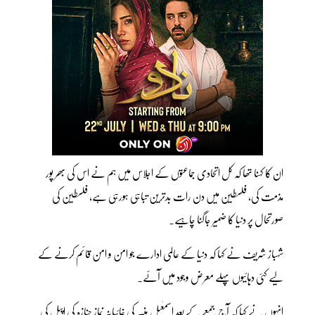
ان کا کہنا تھا کہ کل اتحادی جماعتوں کے اجلاس میں ہم نے اس کی بھر پور
مذمت کی، فلسطین میں دن رات بدترین تباہی ہورہی ہے، فلسطین کی
صورتحال پر دنیا کا ضمیر جاگنا چاہیے۔
شہباز شریف نے کہا کہ دنیا کے عالمی ادارے جو امن و امن قائم کرنے کے
لیے کئی دہائیوں پہلے معرض وجود میں آئے۔
انہوں نے کہا کہ آج جمعے کے بعد اسمٰعیل ہنیہ کی غائبانہ نماز جنازہ کی اپیل کی