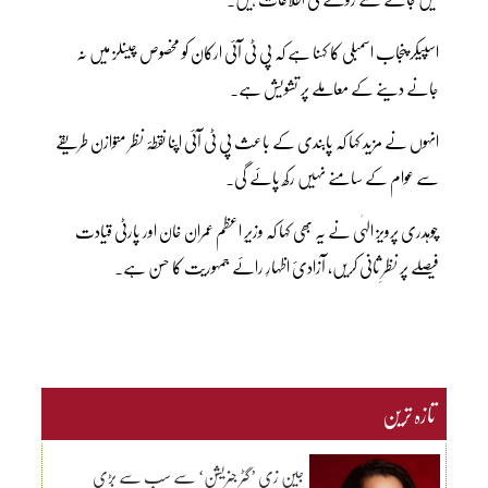
اسپیکر پنجاب اسمبلی کا کہنا ہے کہ پی ٹی آئی ارکان کو مخصوص چینلز میں نہ
جانے دینے کے معاملے پر تشویش ہے۔
انہوں نے مزید کہا کہ پابندی کے باعث پی ٹی آئی اپنا نقطۂ نظر متوازن طریقے
سے عوام کے سامنے نہیں رکھ پائے گی۔
چوہدری پرویز الہٰی نے یہ بھی کہا کہ وزیرِ اعظم عمران خان اور پارٹی قیادت
فیصلے پر نظرِ ثانی کریں، آزادیٔ اظہارِ رائے جمہوریت کا حسن ہے۔
تازہ ترین
جین زی ’گٹر جنریشن‘ سے سب سے بڑی