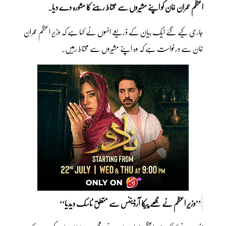
اعظم عمران خان کو اپنے مشیروں سے محتاط رہنے کا مشورہ دے دیا۔
جاری کیے گئے ایک بیان کے ذریعے انہوں نے کہا ہے کہ وزیرِ اعظم عمران
خان سے درخواست ہے کہ وہ اپنے مشیروں سے محتاط رہیں۔
’’وزیرِ اعظم نے مجھے پیکا آرڈیننس سے متعلق ٹاسک دیدیا‘‘