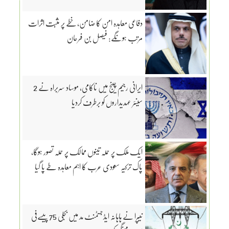
دفاعی معاہدہ امن کا ضامن، خطے پر مثبت اثرات
مرتب ہونگے: فیصل بن فرحان
ایرانی رجیم چینج میں ناکامی، موساد سربراہ نے 2
سینئر عہدیداروں کو برطرف کردیا
ایک ملک پر حملہ تینوں ممالک پر حملہ تصور ہوگا،
پاک ترکیہ سعودی عرب کا اہم معاہدہ طے پا گیا
نیپرا نے ہاہانہ ایڈجسٹمنٹ مد میں بجلی 75 پیسےفی