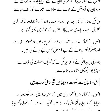
انہوں نے کہا کہ وزیرِ اعظم عمران خان نے مجھے میڈیا ہاؤسز اور حکومت کے
درمیان پیکا آرڈیننس کے حوالے سے معاملات سلجھانے کا ٹاسک دیا ہے۔
ق لیگی رہنما نے کہا کہ چند اخبارات اور میڈیا ہاؤسز کے اشتہارات بند کرنے پر
تشویش ہے، یہ پابندی بظاہر پیکا آرڈیننس کے تناظر میں لگائی گئی ہے۔
انہوں نے کہا کہ سرکاری اشتہارات عوام کے پیسے ہیں، جو مخصوص اخبارات
اور چینلز کو نشانہ بنانے کے لیے استعمال نہیں کیے جانے چاہئیں۔
چوہدری پرویز الہٰی نے کہا کہ حیرانگی ہے کہ تحریکِ انصاف کی طرف سے
میڈیا ہاؤسز کو کیوں نشانہ بنایا جا رہا ہے۔
مشیر غلط بیانی سے حکومت و میڈیا میں خلیج حائل کر رہے ہیں
انہوں نے کہا کہ وزیرِ اعظم عمران خان کے مشیر غلط بیانی سے حکومت اور
میڈیا کے درمیان خلیج حائل کر رہے ہیں، تحریکِ انصاف کے ممبران کو میڈیا
میں جانے سے روکنے کی اطلاعات ہیں۔