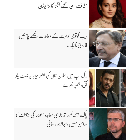
’طاقت‘ بن گئے، کنگنا کا بڑا یوٹرن
نیب کو قومی نوعیت کے معاملات دیکھنےچاہئیں،
فاروق نائیک
لاک اپ میں سلمان خان کی بطور میزبان بہت یاد
آئی، شلپا شندے
پاک، ترکیہ کیساتھ دفاعی معاہدہ سعودیہ کی حفاظت کا
ضامن نہیں: ابراہیم رضائی