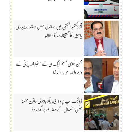
آزادکشمیر الیکشن میں دھاندلی نہیں دھاندلا،چوہدری
یاسین کا تحقیقات کا مطالبہ
محسن نقوی مسلم لیگ ن کے سینیٹر اور پارٹی کے
وزیر داخلہ ہیں: رانا ثنا
ڈیٹنگ ایپ پر دوستی، باکو جانیوالی خاتون ممکنہ
جنسی استحصال کے معاملے پر آف لوڈ