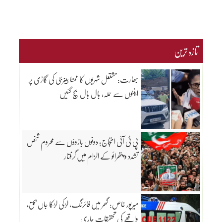
تازہ ترین
بھارت:مشتعل شہریوں کا ممتا بینرجی کی گاڑی پر
اینٹوں سے حملہ، بال بال بچ گئیں
پی ٹی آئی احتجاج؛ دونوں بازوؤں سے محروم شخص
تشدد و پتھرائو کے الزام میں گرفتار
میرپور خاص: گھر میں فائرنگ، لڑکی لڑکا جاں بحق،
واقعے کی تحقیقات جاری