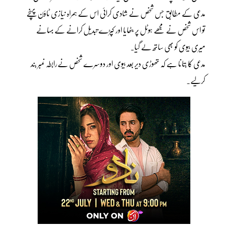
مدعی کے مطابق جس شخص نے شادی کرائی اس کے ہمراہ نیازی ٹاؤن پہنچے
تو اس شخص نے مجھے ہوٹل پر بٹھایا اور کپڑے تبدیل کرانے کے بہانے
میری بیوی کو بھی ساتھ لے گیا۔
مدعی کا بتانا ہے کہ تھوڑی دیر بعد بیوی اور دوسرے شخص نےرابطہ نمبر بند
کرلیے۔