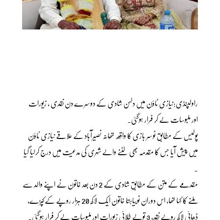
راولپنڈی:نیازی ٹاؤن میں دلہن شادی کے دوسرے دن نقدی ، زیورات
اور ملبوسات لے کر فرار ہوگئی۔
پولیس کے مطابق نوسر بازی کا واقعہ تھانہ نصیرآباد کے علاقے نیازی ٹاؤن
میں پیش آیا جس کا مقدمہ بھی لٹنے والے شہری کی مدعیت میں درج کرلیا گیا
۔
مقدمے کے متن کے مطابق شادی کے 2 دن بعد خاتون نے اپنے والد سے
ملنے کا کہا تھا، اس دوران نوبیاہتا خاتون ایک لاکھ 20 ہزار روپے کےکپڑے،
ڈھائی لاکھ روپے نقد، 3 تولے طلائی زیورات اور ملبوسات لے کر فرار ہوگئی۔