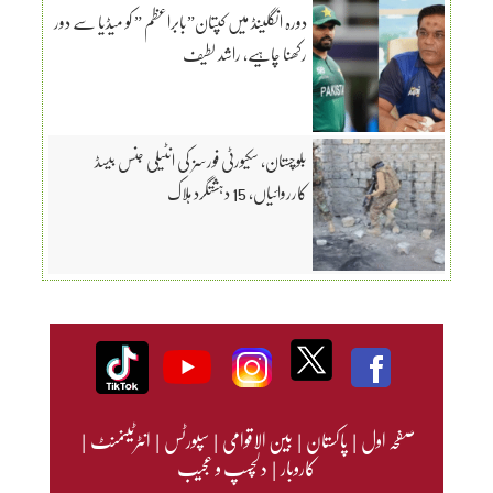
دورہ انگلینڈ میں کپتان”بابراعظم ” کو میڈیا سے دور
رکھنا چاہیے، راشد لطیف
بلوچستان، سکیورٹی فورسز کی انٹیلی جنس بیسڈ
کارروائیاں، 15 دہشتگرد ہلاک
صفحہ اول
|
پاکستان
|
بین الاقوامی
|
سپورٹس
|
انٹرٹینمنٹ
|
کاروبار
|
دلچسپ و عجیب