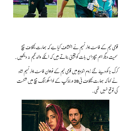
قومی ٹیم کے فاسٹ بولر نسیم نے انکشاف کیا ہے کہ بھارت کیخلاف میچ
سمیت دیگر اہم میچز اس بات کو یقینی بناتے ہیں کہ انکے والد گیم نہ دیکھیں۔
کرک بز کو دیئے گئے زوم انٹرویو میں قومی ٹیم کے نوجوان فاسٹ بولر نسیم شاہ
نے کہا کہ بھارت کیخلاف ٹی20 ورلڈکپ کے لو اسکورننگ میچ میں شکست
کی توقع نہیں تھی۔