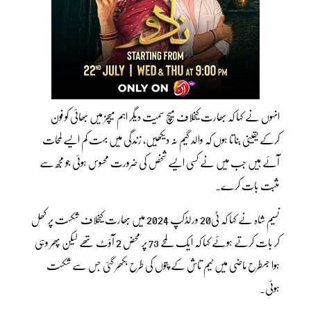
انہوں نے کہا کہ بھارت کیخلاف میچ سمیت دیگر اہم میچز میں بھائی کو فون
کرکے یقینی بناتا ہوں کہ والد گیم نہ دیکھیں، زندگی میں بہت کم ایسے لمحات
آئے ہیں جب میں نے کسی ایسے شخص کی ضرورت محسوس ہوئی جو مجھ سے
مثبت بات کرے۔
نسیم شاہ نے کہا کہ ٹی20 ورلڈکپ 2024 میں بھارت کیخلاف شکست پر کھل
کر بات کرتے ہوئے کہا کہ ایک لمحے 73 پر محض 2 آؤٹ تھے لیکن پھر وہی
ہوا جسطرح ماضی میں ٹیم تاش کے پتوں کی طرح بکھر گئی جس سے شکست
ہوئی۔