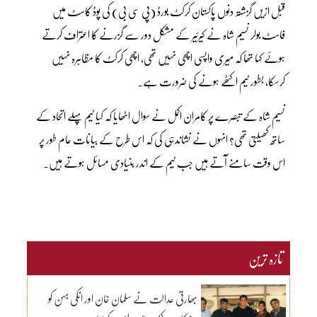
قبل ازیں گزشتہ دنوں پاکستان کرکٹ بورڈ (پی سی بی) کی پوڈ کاسٹ میں
فاسٹ بولر نسیم شاہ نے کیرئیر کے مشکل دور سے گزرنے کا اعتراف کرتے
ہوئے کہا تھا کہ میری واپسی اچھی نہیں تھی، اچھی کرکٹ کا مظاہرہ نہیں
کرسکا، بطور ٹیم اکٹھے ہونے کی ضرورت ہے۔
نسیم شاہ کے تبصرے پر کامران اکمل نے سوال اٹھایا کہ کیا ٹیم پہلے اتحاد کے
ساتھ کھیلتی تھی؟ انہوں نے نشاندہی کی کہ اس طرح کے بیانات عام طور پر
اس وقت سامنے آتے ہیں جب ٹیم کے اندر بنیادی مسائل ہوتے ہیں۔
تازہ ترین
بھارتی عدالت نے سلمان خان اور انکی بہن کو