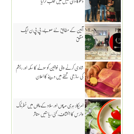
دھوکا دہی کیس میں طلب کرلیا
آئین کے مطابق نئے صوبے، پی پی ن لیگ
متفق
شادی کرنے والی خواتین کو سونے کا سکہ اور ریشم
کی ساڑھی تحفے میں دینے کا اعلان
امریکا: ہری مرچوں اور سلاد کے پتوں میں خطرناک
وائرس کا انکشاف، کئی ریاستیں متاثر