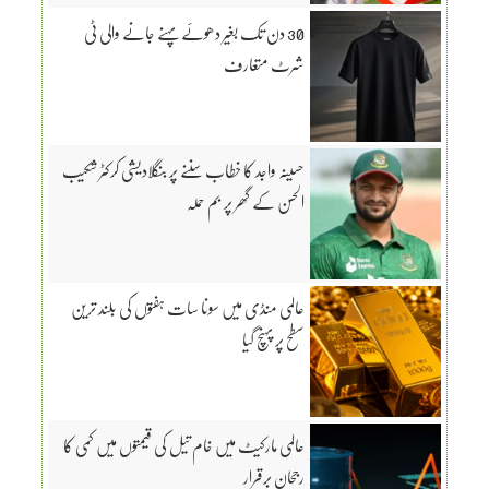
30 دن تک بغیر دھوئے پہنے جانے والی ٹی
شرٹ متعارف
حسینہ واجد کا خطاب سننے پر بنگلادیشی کرکٹر شکیب
الحسن کے گھر پر بم حملہ
عالمی منڈی میں سونا سات ہفتوں کی بلند ترین
سطح پر پہنچ گیا
عالمی مارکیٹ میں خام تیل کی قیمتوں میں کمی کا
رجحان برقرار