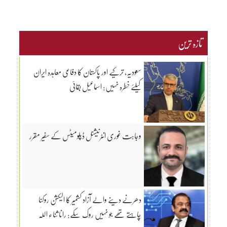
تازہ ترین
سعودیہ، ترکیے اور پاکستان کا دفاعی معاہدہ ایران
کیلئے خطرہ نہیں: اسماعیل بقائی
وجاہت غوری انٹرنیشنل ڈپلومیٹس کے سفیر مقرر
دھرنے دینے والے آزاد کشمیر کا الیکشن روکنا
چاہتے تھے جو نہیں روک سکے: رانا ثناء اللّٰہ