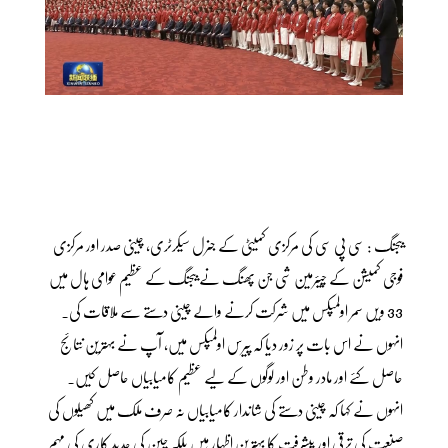
بیجنگ : سی پی سی کی مرکزی کمیٹی کے جنرل سیکرٹری، چینی صدر اور مرکزی
فوجی کمیشن کے چیئرمین شی جن پھنگ نے بیجنگ کے عظیم عوامی ہال میں
33 ویں سمر اولمپکس میں شرکت کرنے والے چینی دستے سے ملاقات کی.
انہوں نے اس بات پر زور دیا کہ پیرس اولمپکس میں، آپ نے بہترین نتائج
حاصل کئے اور مادر وطن اور لوگوں کے لیے عظیم کامیابیاں حاصل کیں۔
انہوں نے کہا کہ چینی دستے کی شاندار کامیابیاں نہ صرف ملک میں کھیلوں کی
صنعت کی ترقی اور پیشرفت کا بہترین اظہار ہیں بلکہ چین کی جدید کاری کی مہم