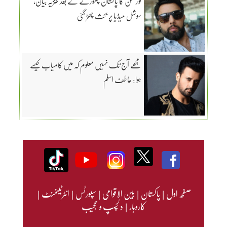
نور حسن کا پاکستان چھوڑنے کے بعد طنزیہ بیان،
سوشل میڈیا پر بحث چھڑ گئی
مجھے آج تک نہیں معلوم کہ میں کامیاب کیسے
ہوا: عاطف اسلم
صفحہ اول
|
پاکستان
|
بین الاقوامی
|
سپورٹس
|
انٹرٹینمنٹ
|
کاروبار
|
دلچسپ و عجیب