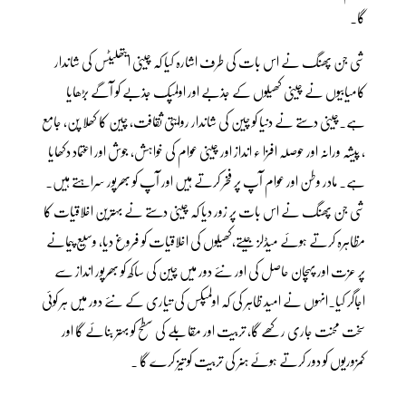
گا۔
شی جن پھنگ نے اس بات کی طرف اشارہ کیا کہ چینی ایتھلیٹس کی شاندار
کامیابیوں نے چینی کھیلوں کے جذبے اور اولمپک جذبے کو آگے بڑھایا
ہے۔چینی دستے نے دنیا کو چین کی شاندار روایتی ثقافت، چین کا کھلا پن، جامع
، پیشہ ورانہ اور حوصلہ افزا ء انداز اور چینی عوام کی خواہش، جوش اور اعتماد دکھایا
ہے۔ مادر وطن اور عوام آپ پر فخر کرتے ہیں اور آپ کو بھرپور سراہتے ہیں۔
شی جن پھنگ نے اس بات پر زور دیا کہ چینی دستے نے بہترین اخلاقیات کا
مظاہرہ کرتے ہوئے میڈلز جیتے،کھیلوں کی اخلاقیات کو فروغ دیا، وسیع پیمانے
پر عزت اور پہچان حاصل کی اور نئے دور میں چین کی ساکھ کو بھرپور انداز سے
اجاگر کیا۔انہوں نے امید ظاہر کی کہ اولمپکس کی تیاری کے نئے دور میں ہر کوئی
سخت محنت جاری رکھے گا، تربیت اور مقابلے کی سطح کو بہتر بنائے گا اور
کمزوریوں کو دور کرتے ہوئے ہنر کی تربیت کو تیز کرے گا ۔