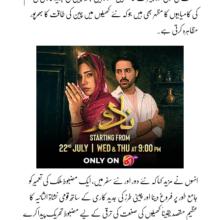
کی کامیابیوں کا مظہر بھی ہیں جو کہ نئے کھیلوں میں چین کی طاقت کا بھرپور
مظاہرہ کرتی ہے۔
انہوں نے مزید کہا کہ نئے دور اور نئے سفر میں، ایک مضبوط ملک کی تعمیر کو
جامع طور پر فروغ دینا اور چینی طرز کی جدید کاری کے ساتھ قومی نشاۃ الثانیہ کا
عظیم مقصد یقیناً کھیلوں کی صنعت کی ترقی کے لیے مضبوط تحریک پیدا کرے