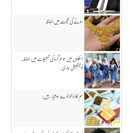
سونے کی قیمت میں اضافہ
اسکولوں میں موسم گرما کی تعطیلات میں اضافہ،
نوٹیفکیشن جاری
سِم کارڈ فراڈ سے ہوشیار رہیں!