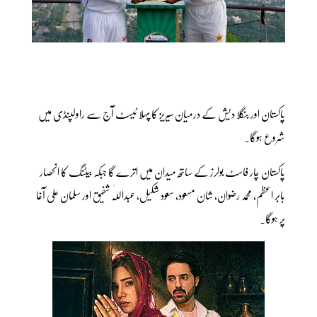
پاکستان اور بنگلا دیش کے درمیان سیریز کا پہلا ٹیسٹ آج سے راولپنڈی میں
شروع ہوگا۔
پاکستان چار فاسٹ بولرز کے ساتھ میدان میں اترے گا جبکہ بیٹنگ کا انحصار
بابر اعظم، محمد رضوان، شان مسعود، سعود شکیل، عبداللّٰہ شفیق اور سلمان علی آغا
پر ہوگا۔