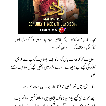
کپتان شان مسعود کا کہنا ہے کہ شائقین ہمیشہ چاہتے ہیں کہ کرکٹ ٹیم اچھی
کارکردگی کا مظاہرہ کرے اور ان کیلئے جیتے۔
انہوں نے کہا کہ ہمارے پاس کرکٹرز کا ایک باصلاحیت گروپ ہے جو اچھی
کارکردگی کیلئے بے چین ہے، ہمارے بولرز بیس وکٹیں لینے کی صلاحیت رکھتے
ہیں۔
بنگلہ دیشی کپتان نجم الحسین شانتو کا کہنا ہے کہ سیریز بہت اہم ہے۔
پہلے ٹیسٹ میچ کیلئے پاکستان پلیئنگ الیون میں عبداللّٰہ شفیق، صائم ایوب،
شان مسعود (کپتان)، بابر اعظم، سعود شکیل ( نائب کپتان)، محمد رضوان (