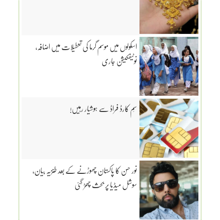
اسکولوں میں موسم گرما کی تعطیلات میں اضافہ،
نوٹیفکیشن جاری
سِم کارڈ فراڈ سے ہوشیار رہیں!
نور حسن کا پاکستان چھوڑنے کے بعد طنزیہ بیان،
سوشل میڈیا پر بحث چھڑ گئی