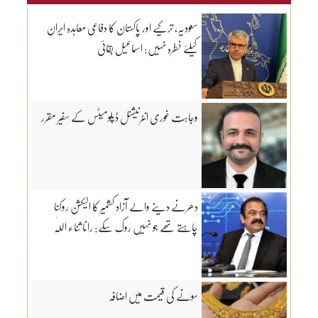
سعودیہ، ترکیے اور پاکستان کا دفاعی معاہدہ ایران
کیلئے خطرہ نہیں: اسماعیل بقائی
وجاہت غوری انٹرنیشنل ڈپلومیٹس کے سفیر مقرر
دھرنے دینے والے آزاد کشمیر کا الیکشن روکنا
چاہتے تھے جو نہیں روک سکے: رانا ثناء اللّٰہ
سونے کی قیمت میں اضافہ