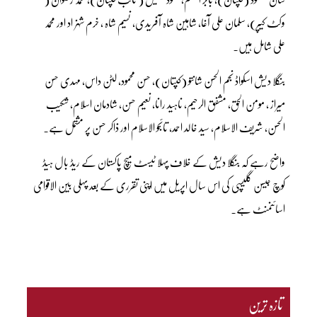
وکٹ کیپر)، سلمان علی آغا، شاہین شاہ آفریدی، نسیم شاہ ، خرم شہزاد اور محمد
علی شامل ہیں۔
بنگلا دیش اسکواڈ نجم الحسن شانتو (کپتان)، حسن محمود، لٹن داس، مہدی حسن
میراز ، مومن الحق، مشفق الرحیم، ناہید رانا، نعیم حسن، شادمان اسلام، شکیب
الحسن، شریف الاسلام، سید خالد احمد، تائجو الاسلام اور ذاکر حسن پر مشتمل ہے۔
واضح رہے کہ بنگلا دیش کے خلاف پہلا ٹیسٹ میچ پاکستان کے ریڈ بال ہیڈ
کوچ جیسن گلیسپی کی اس سال اپریل میں اپنی تقرری کے بعد پہلی بین الاقوامی
اسائنمنٹ ہے۔
تازہ ترین