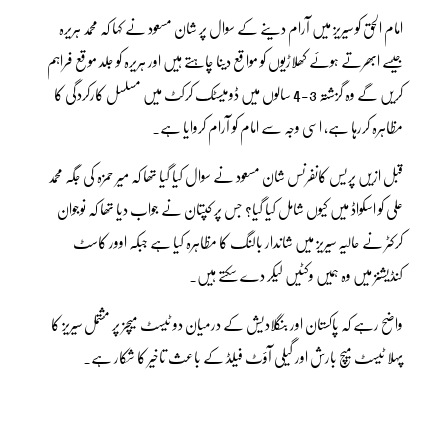
امام الحق کو سیریز میں آرام دینے کے سوال پر شان مسعود نے کہا کہ محمد ہریرہ
جیسے ابھرتے ہوئے کھلاڑیوں کو مواقع دینا چاہتے ہیں اور ہریرہ کو جلد موقع فراہم
کریں گے وہ گزشتہ 3-4 سالوں میں ڈومیسٹک کرکٹ میں مسلسل کارکردگی کا
مظاہرہ کررہا ہے، اسی وجہ سے امام کو آرام کروایا ہے۔
قبل ازیں پریس کانفرنس شان مسعود نے سوال کیا گیا تھا کہ میر حمزہ کی جگہ محمد
علی کو اسکواڈ میں کیوں شامل کیا گیا؟ جس پر کپتان نے جواب دیا تھا کہ نوجوان
کرکٹر نے حالیہ سیریز میں شاندار بالنگ کا مظاہرہ کیا ہے جبکہ اوور کاسٹ
کنڈیشنز میں وہ ہمیں وکٹیں لیکر دے سکتے ہیں۔
واضح رہے کہ پاکستان اور بنگلادیش کے درمیان دو ٹیسٹ میچز پر مشتمل سیریز کا
پہلا ٹیسٹ میچ بارش اور گیلی آؤٹ فیلڈ کے باعث تاخیر کا شکار ہے۔