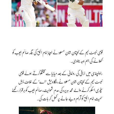
قومی ٹیسٹ ٹیم کے کپتان شان مسعود نے اوپنر امام الحق کی جگہ صائم ایوب کو
کھلانے کی اہم وجہ بتادی۔
راولپنڈی میں ٹرافی کی رونمائی کے بعد میڈیا سے گفتگو کرتے ہوئے قومی
ٹیسٹ ٹیم کے کپتان شان مسعود نے بنگلادیش ‘اے’ کے خلاف ڈبل
سنچری اسکور کرنے والے محمد ہریرہ کی عدم شمولیت، صائم ایوب کو برقرار رکھنے
سمیت امام الحق کو آرام دیے جانے پر کھل کر بات کی۔