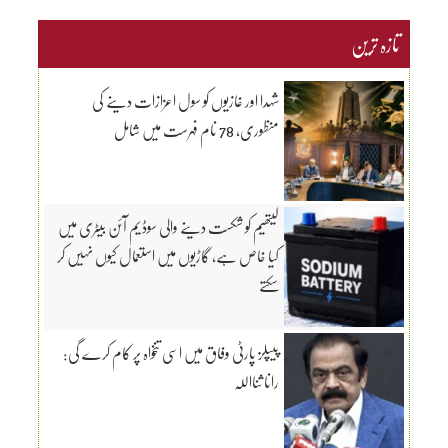
تازہ ترین
شہدا اور غازیوں کو سول اعزازات دینے کی
منظوری، 78 نام فہرست میں شامل
لیتھیم کو شکست دینے والی سوڈیم آئن بیٹری میں
کیا خاص ہے، گاڑیوں میں استعمال کیوں نہیں کر
سکتے
پیپلز پارٹی وفاق میں اسی تنخواہ پر کام کرے گی:
رانا ثنااللہ