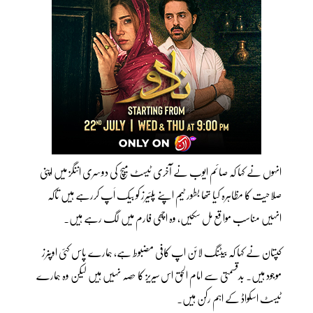
انہوں نے کہا کہ صائم ایوب نے آخری ٹیسٹ میچ کی دوسری اننگز میں اپنی
صلاحیت کا مظاہرہ کیا تھا بطور ٹیم اپنے پلئیرز کو بیک اَپ کررہے ہیں تاکہ
انہیں مناسب مواقع مل سکیں، وہ اچھی فارم میں لگ رہے ہیں۔
کپتان نے کہا کہ بیٹنگ لائن اپ کافی مضبوط ہے، ہمارے پاس کئی اوپنرز
موجود ہیں۔ بدقسمتی سے امام الحق اس سیریز کا حصہ نہیں ہیں لیکن وہ ہمارے
ٹیسٹ اسکواڈ کے اہم رکن ہیں۔