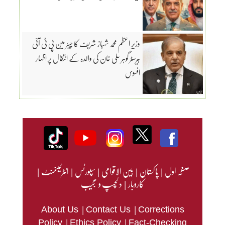
وزیرِ اعظم محمد شہباز شریف کا چیئر مین پی ٹی آئی
بیرسٹر گوہر علی خان کی والدہ کے انتقال پر اظہار
افسوس
صفحہ اول
|
پاکستان
|
بین الاقوامی
|
سپورٹس
|
انٹرٹینمنٹ
|
کاروبار
|
دلچسپ و عجیب
|
|
About Us
Contact Us
Corrections
|
|
Policy
Ethics Policy
Fact-Checking