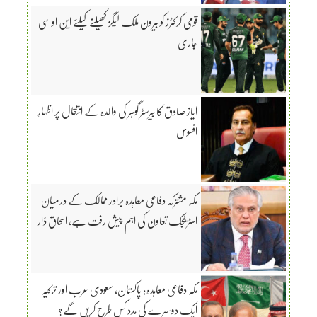
قومی کرکٹرز کو بیرون ملک لیگز کھیلنے کیلئے این او سی
جاری
ایاز صادق کا بیرسٹر گوہر کی والدہ کے انتقال پر اظہارِ
افسوس
مکہ مشترکہ دفاعی معاہدہ برادر ممالک کے درمیان
اسٹریٹجک تعاون کی اہم پیش رفت ہے، اسحاق ڈار
مکّہ دفاعی معاہدہ: پاکستان، سعودی عرب اور ترکیہ
ایک دوسرے کی مدد کس طرح کریں گے؟