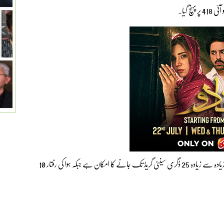
محکمہ موسمیات کے مطابق شہر کا آج کم سے کم درجہ حرارت 14 جبکہ زیادہ سے زیادہ 25 ڈگری سینٹی گریڈ تک جانے کا امکان ہے جبکہ ہوا کی رفتار 10