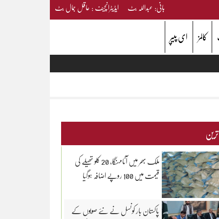
بانی: عبداللہ بٹ ایڈیٹرانچیف : عاقل جمال بٹ
کالمز
ای پیپر
 ترین
ملک بھر میں آٹامہنگا، 20 کلو تھیلے کی
قیمت میں 100 روپے اضافہ ہوگیا
پاکستان بار کونسل نے نئے صوبوں کے