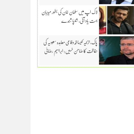
لاک اپ میں سلمان خان کی بطور میزبان
بہت یاد آئی، شلپا شندے
پاک، ترکیہ کیساتھ دفاعی معاہدہ سعودیہ کی
حفاظت کا ضامن نہیں: ابراہیم رضائی