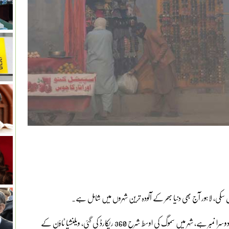
 سکی، لاہور آج بھی دنیا بھر کے آلودہ ترین شہروں میں شامل ہے۔
فضائی آلودگی کے اعتبار سے لاہور کا آج بھی دنیا بھر کے شہروں میں دوسرا نمبر ہے، شہر میں سموگ کی اوسط شرح 360 ریکارڈ کی گئی، ویلنشیا ٹاؤن کے