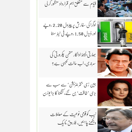
قیام سے متعلق اہم قرارداد منظور کر لی
اوگرا کی سفارش پر پیٹرول 2.20 روپے
اور ڈیزل 1.50 روپے فی لیٹر سستا
بھارتی لیجنڈ اداکار متھن چکرورتی کی
سرجری، اب حالت کیسی ہے؟
جین زی ’گٹر جنریشن‘ سے سب سے
بڑی ’طاقت‘ بن گئے، کنگنا کا بڑا یوٹرن
نیب کو قومی نوعیت کے معاملات
دیکھنےچاہئیں، فاروق نائیک