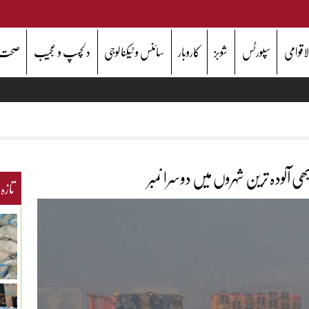
اقوامی
سپورٹس
شوبز
کاروبار
سائنس و ٹیکنالوجی
دلچسپ و عجیب
صحت
ی آلودہ ترین شہروں میں دوسرا نمبر
تازہ