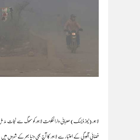
لاہور (نیوز ڈیسک) صوبائی دارالحکومت لاہور کو سموگ سے نجات نہ مل