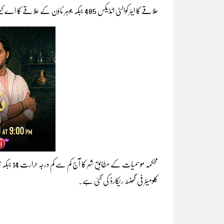
علاقے کا ایئر کوالٹی انڈیکس 485 جبکہ جوہر ٹاؤن کے علاقے کا اے کیو آئی 418 پر پہنچ گیا۔
کلومیٹر فی گھنٹہ ریکارڈ کی گئی ہے۔