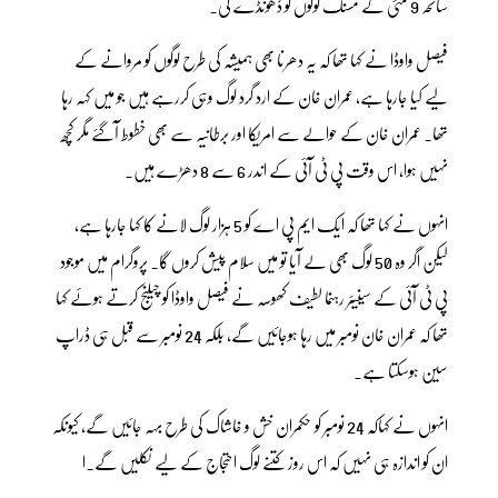
سانحہ 9 مئی کے مسنگ لوگوں کو ڈھونڈے گی۔
فیصل واوڈا نے کہا تھا کہ یہ دھرنا بھی ہمیشہ کی طرح لوگوں کو مروانے کے
لیے کیا جارہا ہے، عمران خان کے ارد گرد لوگ وہی کررہے ہیں جو میں کہہ رہا
تھا۔ عمران خان کے حوالے سے امریکا اور برطانیہ سے بھی خطوط آگئے مگر کچھ
نہیں ہوا، اس وقت پی ٹی آئی کے اندر 6 سے 8 دھڑے ہیں۔
انہوں نے کہا تھا کہ ایک ایم پی اے کو 5 ہزار لوگ لانے کا کہا جارہا ہے،
لیکن اگر وہ 50 لوگ بھی لے آیا تو میں سلام پیش کروں گا۔ پروگرام میں موجود
پی ٹی آئی کے سینیئر رہنما لطیف کھوسہ نے فیصل واوڈا کو چیلنج کرتے ہوئے کہا
تھا کہ عمران خان نومبر میں رہا ہوجائیں گے، بلکہ 24 نومبر سے قبل ہی ڈراپ
سین ہوسکتا ہے۔
انہوں نے کہاکہ 24 نومبر کو حکمران خش و خاشاک کی طرح بہہ جائیں گے، کیونکہ
ان کو اندازہ ہی نہیں کہ اس روز کتنے لوگ احتجاج کے لیے نکلیں گے۔ا