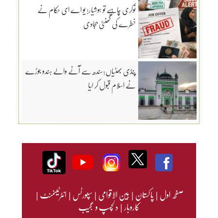
نوکری چاہیے تو ہوشیار! یو اے ای حکام نے
خطرے کی گھنٹی بجادی
پنڈی بھٹیاں:سندھ سے آنے والے ہندو جوڑے
نے اسلام قبول کر لیا
صفحہ اول
|
پاکستان
|
بین الاقوامی
|
سپورٹس
|
انٹرٹینمنٹ
|
کاروبار
|
دلچسپ و عجیب