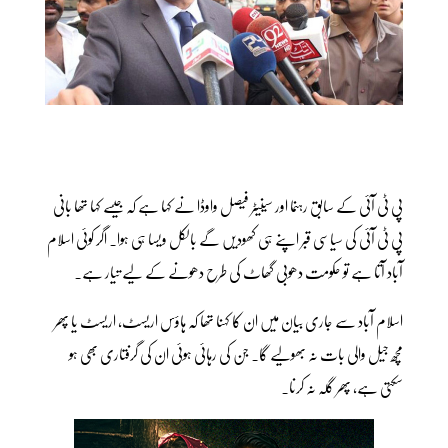
پی ٹی آئی کے سابق رہنما اور سینیٹر فیصل واوڈا نے کہا ہے کہ جیسے کہا تھا بانی
پی ٹی آئی کی سیاسی قبر اپنے ہی کھودیں گے بالکل ویسا ہی ہوا۔ اگر کوئی اسلام
آباد آتا ہے تو حکومت دھوبی گھاٹ کی طرح دھونے کے لیے تیار ہے۔
اسلام آباد سے جاری بیان میں ان کا کہنا تھا کہ ہاؤس اریسٹ، اریسٹ یا پھر
مچھ جیل والی بات نہ بھولیے گا۔ جن کی رہائی ہوئی ان کی گرفتاری بھی ہو
سکتی ہے، پھر گلہ نہ کرنا۔