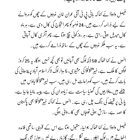
فیصل واوڈا نے کہا کہ بانی پی ٹی آئی عمران خان غریبوں کے بچوں کو مروانے
کے لیے ڈرامہ کررہے ہیں، 24 نومبر کو پھر احتجاج کی کال دی ہے، ہر ماہ
کال تبدیل ہوتی رہتی ہے، ہر روز کوئی میچ ہوتا ہے، پھر آخری کال آجاتی
ہے، یہ سب ملکر غریبوں کے بچوں کے ساتھ ڈرامے کررہے ہیں۔
انہوں نے کہا تھا کہ 50 لاکھ لوگ بھی آجائیں تو بھی کچھ نہیں ہوگا، یہ 25 کروڑ
لوگوں کا ملک ہے، خیبرپختونخوا کی مشینری، 5 ہزار لوگ لاکر اسلام آباد پر چڑھائی کی
بات کرتے ہیں، سب کومراعات مل رہی ہیں، سب خیبر پختونخوا ہاؤس میں
بیٹھے ہیں، پٹواریوں کی گھٹیا سیاست سے زیادہ ان کی ہے، پیسہ بنایا جارہا ہے،
پارٹی پر قبضے کی جنگ چل رہی ہے۔ انہوں نے کہا کہ خیبرپختونخوا بھی پاکستان
کا حصہ ہے، سازش ہوئی تووہاں بھی کارروائی ہوگی۔
فیصل واوڈا نے کہا تھا کہ جو لیڈر مقبول ہوتا ہے اس کے قریبی ساتھی فائدہ
اٹھاتے ہیں، لوگ جیلوں سے نکل گئے، گاڑیاں لے لیں، ہوٹرز بھی لگ