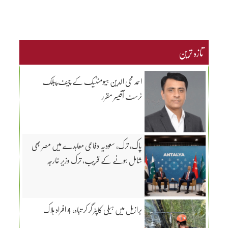
تازہ ترین
احمد محی الدین ہیومنٹیک کے چیف پبلک
ٹرسٹ آفیسر مقرر
پاک، ترک، سعودیہ دفاعی معاہدے میں مصر بھی
شامل ہونے کے قریب، ترک وزیر خارجہ
برازیل میں ہیلی کاپٹر گر کر تباہ، 4 افراد ہلاک