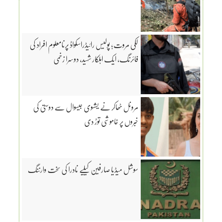
لکی مروت؛ پولیس رائیڈراسکواڈ پرنامعلوم افراد کی
فائرنگ، ایک اہلکار شہید، دوسرا زخمی
مرونل ٹھاکر نے یشسوی جیسوال سے دوستی کی
خبروں پر خاموشی توڑ دی
سوشل میڈیا صارفین کیلیے نادرا کی سخت وارننگ