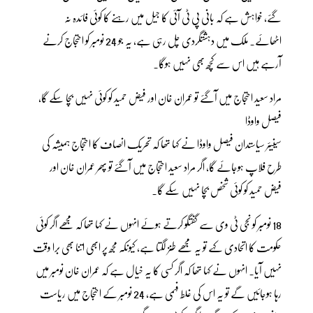
گئے، خواہش ہے کہ بانی پی ٹی آئی کا جیل میں رہنے کا کوئی فائدہ نہ
اٹھائے۔ ملک میں دہشتگردی چل رہی ہے، یہ جو 24 نومبر کو احتجاج کرنے
آرہے ہیں اس سے کچھ بھی نہیں ہوگا۔
مراد سعید احتجاج میں آگئے تو عمران خان اور فیض حمید کو کوئی نہیں بچا سکے گا،
فیصل واوڈا
سینیئر سیاستدان فیصل واوڈا نے کہا تھا کہ تحریک انصاف کا احتجاج ہمیشہ کی
طرح فلاپ ہوجائے گا، اگر مراد سعید احتجاج میں آگئے تو پھر عمران خان اور
فیض حمید کو کوئی شخص بچا نہیں سکے گا۔
18 نومبر کو نجی ٹی وی سے گفتگو کرتے ہوئے انہوں نے کہا تھا کہ مجھے اگر کوئی
حکومت کا اتحادی کہے تو یہ مجھے طنز لگتا ہے، کیونکہ مجھ پر ابھی اتنا بھی برا وقت
نہیں آیا۔ انہوں نے کہا تھا کہ اگر کسی کا یہ خیال ہے کہ عمران خان نومبر میں
رہا ہوجائیں گے تو یہ اس کی غلط فہمی ہے، 24 نومبر کے احتجاج میں ریاست