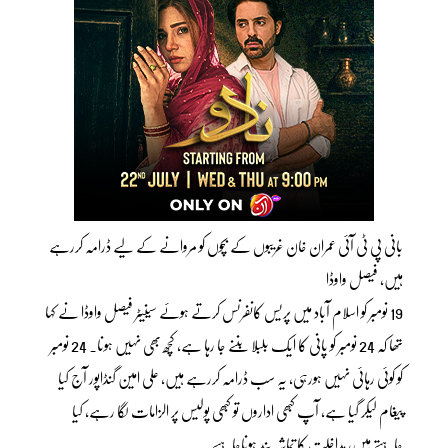
بانی پی ٹی آئی عمران خان غریبوں کے بچوں کو مروانے کے لیے ڈرامہ کررہے
ہیں، فیصل واوڈا
19 نومبر کو اسلام آباد میں پریس کانفرنس کرتے ہوئے سینیٹر فیصل واوڈا نے کہا
تھا کہ 24 نومبر کو پانی کا ایک بلبلا بننے جا رہا ہے، کچھ بھی نہیں ہونا۔ 24 نومبر
کو کوئی رہائی نہیں ہورہی، یہ سب ڈرامہ کررہے ہیں، علی امین گنڈاپور آج کیا
پیغام لیکر گیا ہے، آپ کبھی اداروں تو کبھی پولیس پر الزامات لگا رہے، کیا
چاہتے ہیں، مداخلت کا تماشہ بند ہوناچاہیے۔