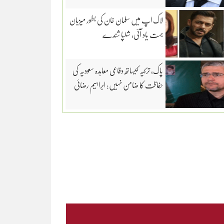
لاک اپ میں سلمان خان کی بطور میزبان
بہت یاد آئی، شلپا شندے
پاک، ترکیہ کیساتھ دفاعی معاہدہ سعودیہ کی
حفاظت کا ضامن نہیں: ابراہیم رضائی