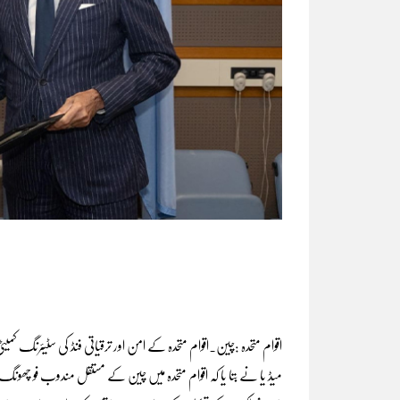
اقوام متحدہ :چین۔اقوام متحدہ کے امن اور ترقیاتی فنڈ کی سٹیئرنگ کمیٹی
میڈ یا نے بتا یا کہ اقوام متحدہ میں چین کے مستقل مندوب فو چھو