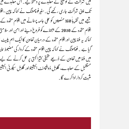
تک اپنی شراکت جاری رکھے گی۔سفیر فو چھونگ نے کہا کہ چین-اقوام
اقوام متحدہ کے 2030 کے ایجنڈے کو فروغ دینے اور امن
کہا کہ یہ فنڈ چین اور اقوام متحدہ کے درمیان تعاون کا ایک اہم پل
گیا ہے ۔ فوچھونگ نے کہا کہ چین اقوام متحدہ کے کردار کی مضبوط حم
میں فنڈ میں تعاون کے ذریعے حقیقی کثیرالجہتی پر عمل کرنے کے لیے 
مستقبل کے معاہدے، گلوبل ڈویلپمنٹ انیشیٹو اور گلوبل سیکورٹی انیشی
مثبت کردار ادا کرے گا۔