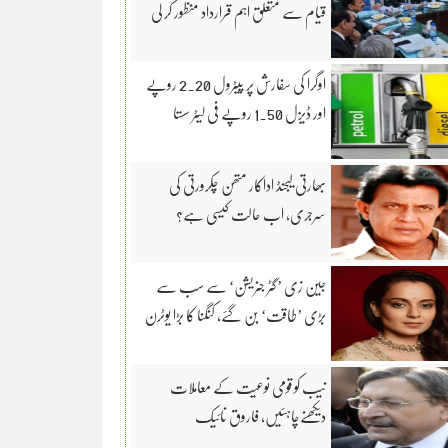
قیام سے متعلق اہم قرارداد منظور کر لی
اوگرا کی سفارش پر پیٹرول 2.20 روپے
اور ڈیزل 1.50 روپے فی لیٹر سستا
بھارتی لیجنڈ اداکار متھن چکرورتی کی
سرجری، اب حالت کیسی ہے؟
جین زی ’گٹر جنریشن‘ سے سب سے
بڑی ’طاقت‘ بن گئے، کنگنا کا بڑا یوٹرن
نیب کو قومی نوعیت کے معاملات
دیکھنےچاہئیں، فاروق نائیک