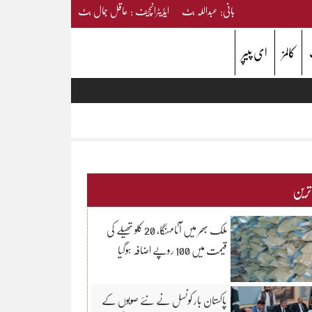
بانی: عبداللہ بٹ ایڈیٹرانچیف : عاقل جمال بٹ
کالمز
ای پیپر
 ترین
ملک بھر میں آٹامہنگا، 20 کلو تھیلے کی
قیمت میں 100 روپے اضافہ ہوگیا
پاکستان بار کونسل نے نئے صوبوں کے