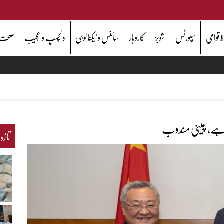
اقوامی
سپورٹس
شوبز
کاروبار
سائنس و ٹیکنالوجی
دلچسپ و عجیب
صحت
ا ہے، چینی مندوب
تازہ