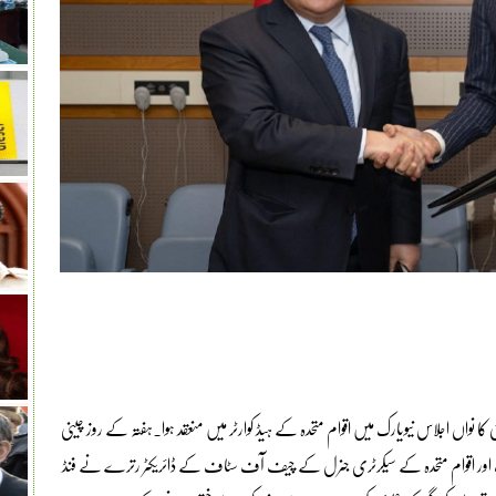
 کا نواں اجلاس نیویارک میں اقوام متحدہ کے ہیڈ کوارٹر میں منعقد ہوا۔ہفتہ کے روز چینی
نگ اور اقوام متحدہ کے سیکرٹری جنرل کے چیف آف سٹاف کے ڈائریکٹر رترے نے فنڈ