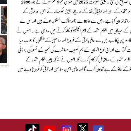
میں شراکت کے توسیع کے معاہدے پر دستخط کیے۔ اس معاہدے میں تصدیق کی گئی کہ چینی حکومت 2025 میں فنڈ کی میعاد ختم ہونے کے بعد 2030
 متحدہ کے امن اور ترقیاتی فنڈ کے ذریعے، چینی حکومت نے امن اور ترقی کے
شعبے میں تقریباً 160 منصوبوں کو عملی جامہ پہنانے میں اقوام متحدہ کے ساتھ تعاون کیا ہے ، جس سے 100 سے زائد ممالک مستفید ہوئے ہیں اور اس نے
 اور سلامتی کے میدان میں اقوام متحدہ کے اہم انیشیٹو کو نافذ کرنے میں مدد ملی ہے ۔ انہوں نے
یٹ فارم بن چکا ہے جس سے عالمی ترقی کے فروغ اور سلامتی کے چیلنجوں کا جواب دیا
ایت کرتا ہے اور بنی نوع انسان کے ہم نصیب معاشرے کی تعمیر کے تصور کی رہنمائی
اقوام متحدہ کے ساتھ مل کر کام کرے گا۔انہوں نے کہا کہ چین اقوام متحدہ کے
ٹو کے نفاذ کے لیے تعاون کرے گا اور عالمی امن، سلامتی اور ترقی کو فروغ دینے میں